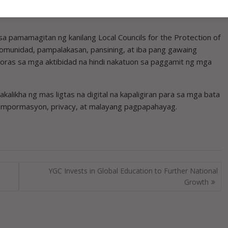
 P20 milyon hanggang P50 milyon naman ang multa para sa iba
sa pamamagitan ng kanilang Local Councils for the Protection of
munidad, pampalakasan, pansining, at iba pang gawaing
oras sa mga aktibidad na hindi nakatuon sa paggamit ng mga
alikha ng mas ligtas na digital na kapaligiran para sa mga bata
 impormasyon, privacy, at malayang pagpapahayag.
YGC Invests in Global Education to Further National
Growth