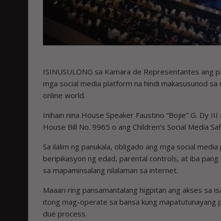
ISINUSULONG sa Kamara de Representantes ang pa
mga social media platform na hindi makasusunod sa 
online world.
Inihain nina House Speaker Faustino “Bojie” G. Dy I
House Bill No. 9965 o ang Children’s Social Media Saf
Sa ilalim ng panukala, obligado ang mga social med
beripikasyon ng edad, parental controls, at iba p
sa mapaminsalang nilalaman sa internet.
Maaari ring pansamantalang higpitan ang akses sa is
itong mag-operate sa bansa kung mapatutunayang paul
due process.