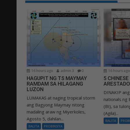
16 hours ago
admin 3
0
16 hours ag
HAGUPIT NG TS MAYMAY
5 CHINESE
RAMDAM SA HILAGANG
ARESTADO
LUZON
DINAKIP ang 
LUMAKAS at naging tropical storm
nationals ng
ang Bagyong Maymay nitong
(BI), sa tulo
madaling araw ng Miyerkoles,
(Agila)...
Agosto 5, dahilan...
BALITA
PROB
BALITA
PROBINSIYA