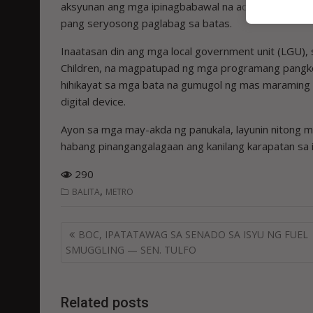
aksyunan ang mga ipinagbabawal na account, habang
pang seryosong paglabag sa batas.
Inaatasan din ang mga local government unit (LGU), 
Children, na magpatupad ng mga programang pangko
hihikayat sa mga bata na gumugol ng mas maraming 
digital device.
Ayon sa mga may-akda ng panukala, layunin nitong mak
habang pinangangalagaan ang kanilang karapatan sa
290
,
BALITA
METRO
Post
BOC, IPATATAWAG SA SENADO SA ISYU NG FUEL
navigation
SMUGGLING — SEN. TULFO
Related posts