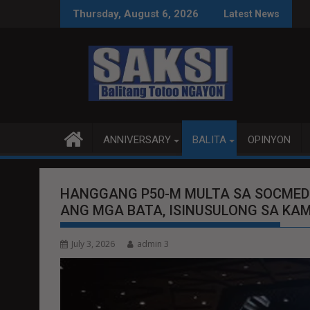
Skip
CE TALKS MAS PRODUKTIBO
P92.8 MILYON ANG USAP
Thursday, August 6, 2026
Latest News
to
content
ANNIVERSARY
BALITA
OPINYON
HANGGANG P50-M MULTA SA SOCMED
ANG MGA BATA, ISINUSULONG SA KA
July 3, 2026
admin 3