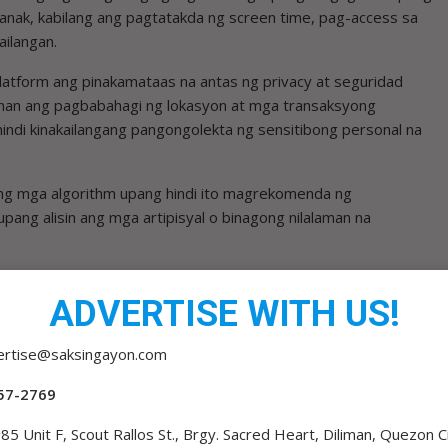
 anak, kabilang ang pagtatakda ng screen time, pag-access sa
ailangan.
latform ang pinakamataas na antas ng privacy at seguridad
tahan ang pagbabahagi ng lokasyon at mga transaksyong
indi kinakailangang pangongolekta ng sensitibong personal na
t ng mga algorithm upang hindi ito magrekomenda ng
ang alisin ang mga artipisyal o binagong nilalaman na
naw sa paggamit ng kanilang mga algorithm at magsumite ng
ADVERTISE WITH US!
Information and Communications Technology (DICT).
cation (DepEd) na isama sa K to 12 curriculum ang digital
ertise@saksingayon.com
a, gayundin ang pagsasagawa ng mga programa para sa mga
57-2769
yon hanggang P10 milyong multa ang mga platform na mabibigong
85 Unit F, Scout Rallos St., Brgy. Sacred Heart, Diliman, Quezon C