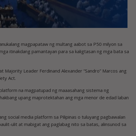
nukalang magpapataw ng multang aabot sa P50 milyon sa
mga itinakdang pamantayan para sa kaligtasan ng mga bata sa
II at Majority Leader Ferdinand Alexander “Sandro” Marcos ang
ety Act.
ia platform na magpatupad ng maaasahang sistema ng
ang hakbang upang maprotektahan ang mga menor de edad laban
ang social media platform sa Pilipinas o tuluyang pagbawalan
it-ulit at mabigat ang paglabag nito sa batas, alinsunod sa