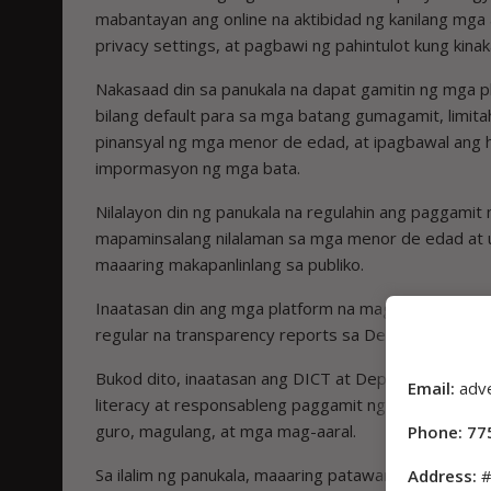
mabantayan ang online na aktibidad ng kanilang mga
privacy settings, at pagbawi ng pahintulot kung kinak
Nakasaad din sa panukala na dapat gamitin ng mga p
bilang default para sa mga batang gumagamit, limi
pinansyal ng mga menor de edad, at ipagbawal ang h
impormasyon ng mga bata.
Nilalayon din ng panukala na regulahin ang paggami
mapaminsalang nilalaman sa mga menor de edad at up
maaaring makapanlinlang sa publiko.
Inaatasan din ang mga platform na maging mas mali
regular na transparency reports sa Department of 
Bukod dito, inaatasan ang DICT at Department of Edu
Email:
adv
literacy at responsableng paggamit ng social medi
guro, magulang, at mga mag-aaral.
Phone: 77
Sa ilalim ng panukala, maaaring patawan ng P5 mil
Address:
#