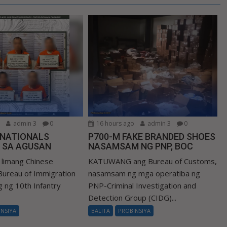
o
admin 3
0
16 hours ago
admin 3
0
 NATIONALS
P700-M FAKE BRANDED SHOES
 SA AGUSAN
NASAMSAM NG PNP, BOC
limang Chinese
KATUWANG ang Bureau of Customs,
 Bureau of Immigration
nasamsam ng mga operatiba ng
ng ng 10th Infantry
PNP-Criminal Investigation and
Detection Group (CIDG)...
INSIYA
BALITA
PROBINSIYA