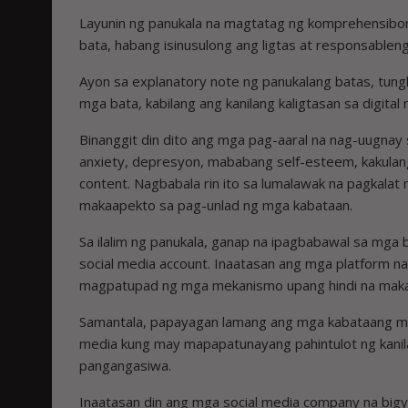
Layunin ng panukala na magtatag ng komprehensibon
bata, habang isinusulong ang ligtas at responsablen
Ayon sa explanatory note ng panukalang batas, tung
mga bata, kabilang ang kanilang kaligtasan sa digital n
Binanggit din dito ang mga pag-aaral na nag-uugnay 
anxiety, depresyon, mababang self-esteem, kakulang
content. Nagbabala rin ito sa lumalawak na pagkalat n
makaapekto sa pag-unlad ng mga kabataan.
Sa ilalim ng panukala, ganap na ipagbabawal sa mg
social media account. Inaatasan ang mga platform na
magpatupad ng mga mekanismo upang hindi na mak
Samantala, papayagan lamang ang mga kabataang ma
media kung may mapapatunayang pahintulot ng kanil
pangangasiwa.
Inaatasan din ang mga social media company na b