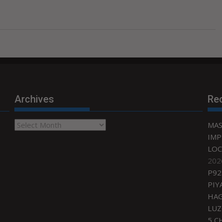
Archives
Re
Archives
MAS
IMP
LOC
202
P92
PIY
HAG
LU
5 C