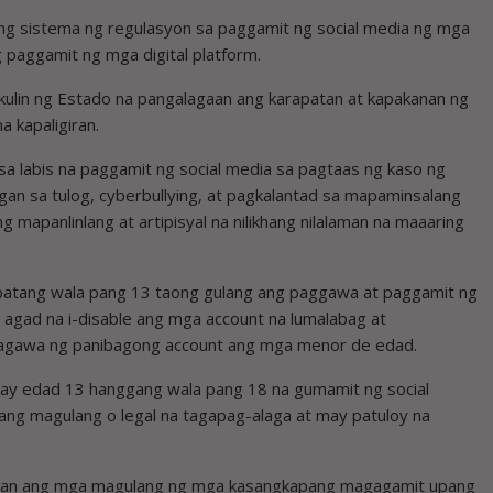
g sistema ng regulasyon sa paggamit ng social media ng mga
g paggamit ng mga digital platform.
kulin ng Estado na pangalagaan ang karapatan at kapakanan ng
a kapaligiran.
sa labis na paggamit ng social media sa pagtaas ng kaso ng
an sa tulog, cyberbullying, at pagkalantad sa mapaminsalang
g mapanlinlang at artipisyal na nilikhang nilalaman na maaaring
a batang wala pang 13 taong gulang ang paggawa at paggamit ng
 agad na i-disable ang mga account na lumalabag at
agawa ng panibagong account ang mga menor de edad.
y edad 13 hanggang wala pang 18 na gumamit ng social
ang magulang o legal na tagapag-alaga at may patuloy na
igyan ang mga magulang ng mga kasangkapang magagamit upang