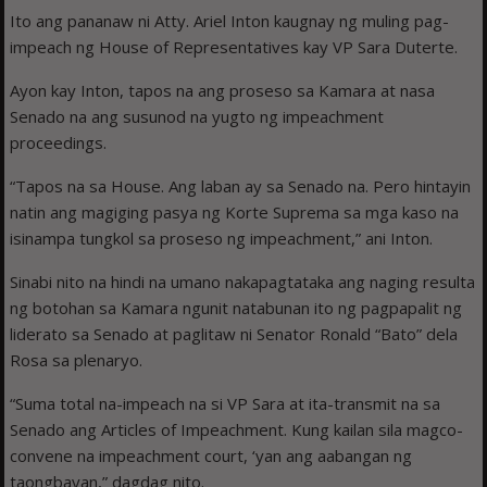
Ito ang pananaw ni Atty. Ariel Inton kaugnay ng muling pag-
impeach ng House of Representatives kay VP Sara Duterte.
Ayon kay Inton, tapos na ang proseso sa Kamara at nasa
Senado na ang susunod na yugto ng impeachment
proceedings.
“Tapos na sa House. Ang laban ay sa Senado na. Pero hintayin
natin ang magiging pasya ng Korte Suprema sa mga kaso na
isinampa tungkol sa proseso ng impeachment,” ani Inton.
Sinabi nito na hindi na umano nakapagtataka ang naging resulta
ng botohan sa Kamara ngunit natabunan ito ng pagpapalit ng
liderato sa Senado at paglitaw ni Senator Ronald “Bato” dela
Rosa sa plenaryo.
“Suma total na-impeach na si VP Sara at ita-transmit na sa
Senado ang Articles of Impeachment. Kung kailan sila magco-
convene na impeachment court, ‘yan ang aabangan ng
taongbayan,” dagdag nito.