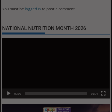
You must be
logged in
to post a comment.
NATIONAL NUTRITION MONTH 2026
Video
Player
00:00
01:04