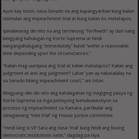
Ayon kay Inton, nasa Senado na ang kapangyarihan kung kailan
sisimulan ang impeachment trial at kung kailan ito matatapos.
Ipinaliwanag din nito na ang terminong “forthwith” ay dati nang
binigyang kahulugan ng Korte Suprema at hindi
nangangahulugang “immediately” kundi “within a reasonable
time depending upon the circumstances.”
“Kailan mag-uumpisa ang trial at kailan matatapos? Kailan ang
judgment at ano ang judgment? Lahat ‘yan ay nakasalalay na
sa Senado bilang impeachment court,” ani Inton.
Binigyang-diin din nito ang kahalagahan ng magiging pasya ng
Korte Suprema sa mga petisyong kumukuwestiyon sa
proseso ng impeachment sa Kamara, partikular ang
isinagawang “mini trial” ng House justice committee.
“Hindi lang si VP Sara ang nasa ‘trial’ kung hindi ang buong
democratic institutions natin,” dagdag pa niya.