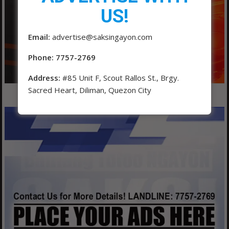
US!
Email:
advertise@saksingayon.com
Phone: 7757-2769
Address:
#85 Unit F, Scout Rallos St., Brgy.
Sacred Heart, Diliman, Quezon City