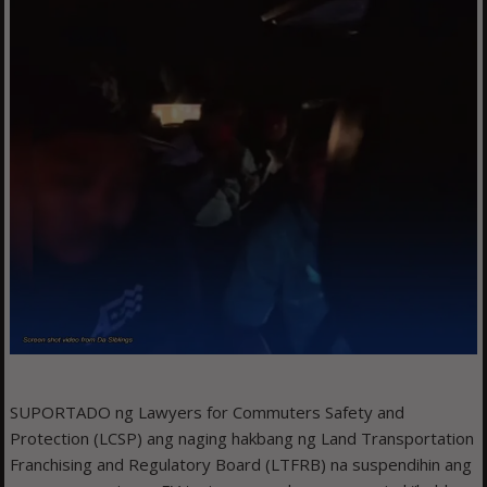
SUPORTADO ng Lawyers for Commuters Safety and
Protection (LCSP) ang naging hakbang ng Land Transportation
Franchising and Regulatory Board (LTFRB) na suspendihin ang