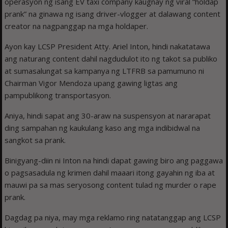
operasyon ng isang EV taxi company kaugnay ng viral “holdap
prank” na ginawa ng isang driver-vlogger at dalawang content
creator na nagpanggap na mga holdaper.
Ayon kay LCSP President Atty. Ariel Inton, hindi nakatatawa
ang naturang content dahil nagdudulot ito ng takot sa publiko
at sumasalungat sa kampanya ng LTFRB sa pamumuno ni
Chairman Vigor Mendoza upang gawing ligtas ang
pampublikong transportasyon.
Aniya, hindi sapat ang 30-araw na suspensyon at nararapat
ding sampahan ng kaukulang kaso ang mga indibidwal na
sangkot sa prank.
Binigyang-diin ni Inton na hindi dapat gawing biro ang paggawa
o pagsasadula ng krimen dahil maaari itong gayahin ng iba at
mauwi pa sa mas seryosong content tulad ng murder o rape
prank.
Dagdag pa niya, may mga reklamo ring natatanggap ang LCSP