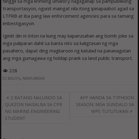
hinggil sa mga krimeng umano’y nagaganap sa pampublikong
transportasyon, ngunit maingat nila itong ipinapaabot agad sa
LTFRB at iba pang law enforcement agencies para sa tamang
imbestigasyon.
Iginiit din ni Inton na kung may kaparusahan ang bomb joke sa
mga paliparan dahil sa banta nito sa kaligtasan ng mga
pasahero, dapat ding magkaroon ng katulad na pananagutan
ang mga gumagawa ng holdap prank sa land public transport.
228
,
BALITA
NEWS BREAK
Post
2 BATANG NALUNOD SA
AFP HANDA SA TYPHOON
navigation
QUEZON NAISALBA SA CPR
SEASON; MGA SUNDALO SA
NG MARINE ENGINEERING
WPS TUTUTUKAN
STUDENT