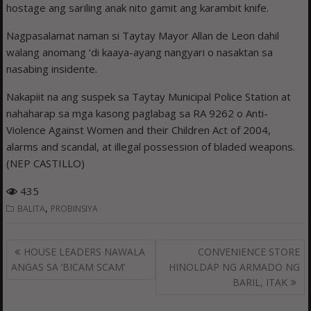
hostage ang sariling anak nito gamit ang karambit knife.
Nagpasalamat naman si Taytay Mayor Allan de Leon dahil
walang anomang ‘di kaaya-ayang nangyari o nasaktan sa
nasabing insidente.
Nakapiit na ang suspek sa Taytay Municipal Police Station at
nahaharap sa mga kasong paglabag sa RA 9262 o Anti-
Violence Against Women and their Children Act of 2004,
alarms and scandal, at illegal possession of bladed weapons.
(NEP CASTILLO)
435
,
BALITA
PROBINSIYA
Post
HOUSE LEADERS NAWALA
CONVENIENCE STORE
navigation
ANGAS SA ‘BICAM SCAM’
HINOLDAP NG ARMADO NG
BARIL, ITAK