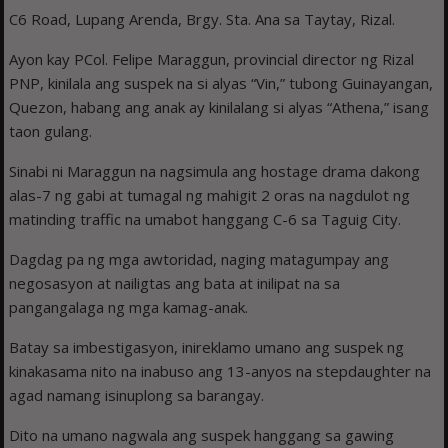
C6 Road, Lupang Arenda, Brgy. Sta. Ana sa Taytay, Rizal.
Ayon kay PCol. Felipe Maraggun, provincial director ng Rizal
PNP, kinilala ang suspek na si alyas “Vin,” tubong Guinayangan,
Quezon, habang ang anak ay kinilalang si alyas “Athena,” isang
taon gulang.
Sinabi ni Maraggun na nagsimula ang hostage drama dakong
alas-7 ng gabi at tumagal ng mahigit 2 oras na nagdulot ng
matinding traffic na umabot hanggang C-6 sa Taguig City.
Dagdag pa ng mga awtoridad, naging matagumpay ang
negosasyon at nailigtas ang bata at inilipat na sa
pangangalaga ng mga kamag-anak.
Batay sa imbestigasyon, inireklamo umano ang suspek ng
kinakasama nito na inabuso ang 13-anyos na stepdaughter na
agad namang isinuplong sa barangay.
Dito na umano nagwala ang suspek hanggang sa gawing