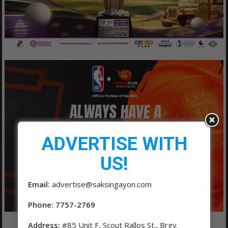
ADVERTISE WITH
US!
Email:
advertise@saksingayon.com
Phone: 7757-2769
Address:
#85 Unit F, Scout Rallos St., Brgy.