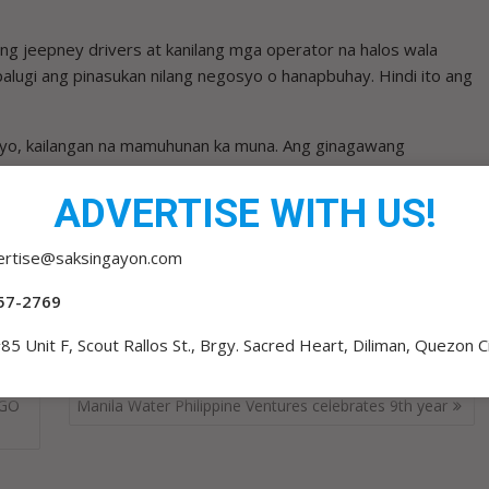
 ng jeepney drivers at kanilang mga operator na halos wala
 palugi ang pinasukan nilang negosyo o hanapbuhay. Hindi ito ang
yo, kailangan na mamuhunan ka muna. Ang ginagawang
kautang ang operators sa mga bago at modernong sasakyan.
os maliit ang gastusin sa maintenance.
ADVERTISE WITH US!
syon, mananaig pa rin ang makabagong teknolohiya. Hindi dapat
ertise@saksingayon.com
57-2769
85 Unit F, Scout Rallos St., Brgy. Sacred Heart, Diliman, Quezon C
AGO
Manila Water Philippine Ventures celebrates 9th year