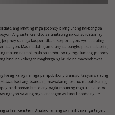
idate ang lahat ng mga jeepney bilang unang hakbang sa
yon. Ang siste kasi dito sa tinatawag na consolidation ay
g jeepney sa mga kooperatiba o korporasyon. Ayon sa ating
dernisasyon. Mas madaling umutang sa bangko para makabili ng
s ng maitim na usok mula sa tambutso ng mga lumang jeepney.
upang hindi na kailangan magkarga ng krudo na makababawas
ang karag-karag na mga pampublikong transportasyon sa ating
 Mataas kasi ang tsansa ng mawalan ng preno, maputukan ng
kapag hindi naman husto ang pagkumpuni ng mga ito. Sa totoo
bay ngayon sa ating mga lansangan ay hindi bababa ng 15
g si Frankenstein. Binubuo lamang sa maliliit na mga talyer.