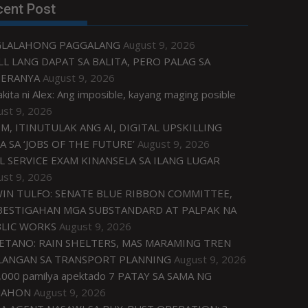
cent Post
GLALAHONG PAGGALANG
August 9, 2026
LL LANG DAPAT SA BALITA, PERO PALAG SA
ERANYA
August 9, 2026
akita ni Alex: Ang imposible, kayang maging posible
ust 9, 2026
M, ITINUTULAK ANG AI, DIGITAL UPSKILLING
A SA ‘JOBS OF THE FUTURE’
August 9, 2026
IL SERVICE EXAM KINANSELA SA ILANG LUGAR
ust 9, 2026
IN TULFO: SENATE BLUE RIBBON COMMITTEE,
BESTIGAHAN MGA SUBSTANDARD AT PALPAK NA
LIC WORKS
August 9, 2026
ETANO: RAIN SHELTERS, MAS MARAMING TREN
LANGAN SA TRANSPORT PLANNING
August 9, 2026
,000 pamilya apektado 7 PATAY SA SAMA NG
NAHON
August 9, 2026