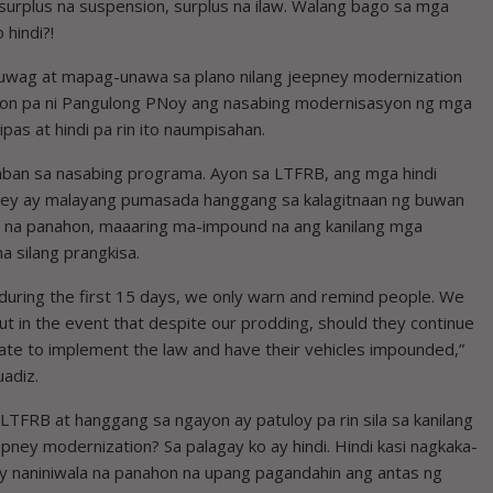
surplus na suspension, surplus na ilaw. Walang bago sa mga
 hindi?!
luwag at mapag-unawa sa plano nilang jeepney modernization
ahon pa ni Pangulong PNoy ang nasabing modernisasyon ng mga
as at hindi pa rin ito naumpisahan.
laban sa nasabing programa. Ayon sa LTFRB, ang mga hindi
pney ay malayang pumasada hanggang sa kalagitnaan ng buwan
da na panahon, maaaring ma-impound na ang kanilang mga
a silang prangkisa.
y, during the first 15 days, we only warn and remind people. We
ut in the event that despite our prodding, should they continue
he state to implement the law and have their vehicles impounded,”
uadiz.
LTFRB at hanggang sa ngayon ay patuloy pa rin sila sa kanilang
epney modernization? Sa palagay ko ay hindi. Hindi kasi nagkaka-
 ay naniniwala na panahon na upang pagandahin ang antas ng