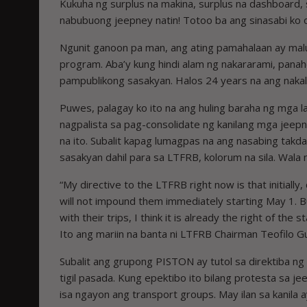
Kukuha ng surplus na makina, surplus na dashboard, 
nabubuong jeepney natin! Totoo ba ang sinasabi ko o
Ngunit ganoon pa man, ang ating pamahalaan ay ma
program. Aba’y kung hindi alam ng nakararami, pan
pampublikong sasakyan. Halos 24 years na ang nakalip
Puwes, palagay ko ito na ang huling baraha ng mga 
nagpalista sa pag-consolidate ng kanilang mga jee
na ito. Subalit kapag lumagpas na ang nasabing tak
sasakyan dahil para sa LTFRB, kolorum na sila. Wala n
“My directive to the LTFRB right now is that initiall
will not impound them immediately starting May 1. B
with their trips, I think it is already the right of t
Ito ang mariin na banta ni LTFRB Chairman Teofilo G
Subalit ang grupong PISTON ay tutol sa direktiba ng 
tigil pasada. Kung epektibo ito bilang protesta sa je
isa ngayon ang transport groups. May ilan sa kanila