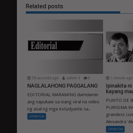
Related posts
58 seconds ago
admin 3
0
1 minute ago
NAGLALAHONG PAGGALANG
Ipinakita n
kayang mag
EDITORIAL MARAMING damdamin
PUNTO DE B
ang napukaw sa isang viral na video
PURISIMA Wo
ng asal ng mga estudyante sa...
grandest con
OPINYON
Alexandra ‘Ale
OPINYON