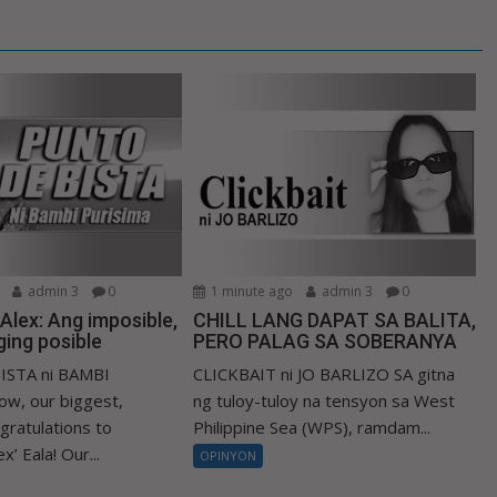
admin 3
0
1 minute ago
admin 3
0
i Alex: Ang imposible,
CHILL LANG DAPAT SA BALITA,
ing posible
PERO PALAG SA SOBERANYA
ISTA ni BAMBI
CLICKBAIT ni JO BARLIZO SA gitna
w, our biggest,
ng tuloy-tuloy na tensyon sa West
gratulations to
Philippine Sea (WPS), ramdam...
x’ Eala! Our...
OPINYON