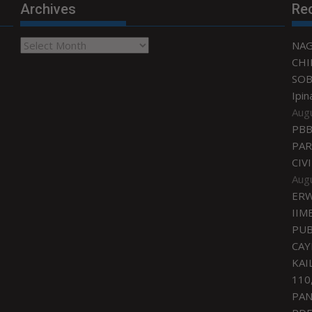
Archives
Re
Archives
NA
CHI
SOB
Ipin
Aug
PBB
PAR
CIV
Aug
ERW
IIM
PUB
CAY
KAI
110
PA