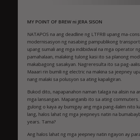
MY POINT OF BREW ni JERA SISON
NATAPOS na ang deadline ng LTFRB upang ma-consol
modernisasyon ng nasabing pampublikong transportas
upang sumali ang mga indibidwal na mga operator n
pamahalaan, malaking tulong kasi ito sa planong mo
makabagong sasakyan. Nagreresulta ito sa pag-aali
Maaari rin bumili ng electric na makina sa jeepney 
nang malaki sa polusyon sa ating kapaligiran.
Bukod dito, napapanahon naman talaga na alisin na 
mga lansangan. Mapanganib ito sa ating commuters.
gulong o kaya ay bumigay ang mga pang-ilalim nito 
lang, halos lahat ng mga jeepneys natin na bumabay
years. Tama?
Ang halos lahat ng mga jeepney natin ngayon ay paran