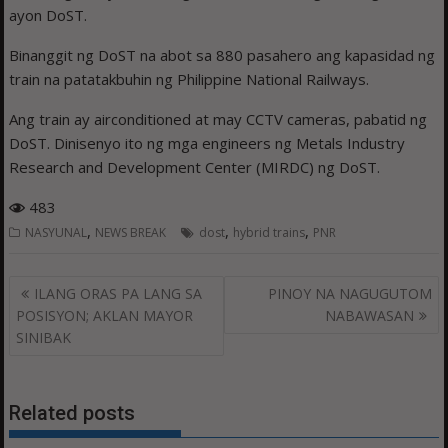
ayon DoST.
Binanggit ng DoST na abot sa 880 pasahero ang kapasidad ng
train na patatakbuhin ng Philippine National Railways.
Ang train ay airconditioned at may CCTV cameras, pabatid ng
DoST. Dinisenyo ito ng mga engineers ng Metals Industry
Research and Development Center (MIRDC) ng DoST.
483
,
,
,
NASYUNAL
NEWS BREAK
dost
hybrid trains
PNR
Post
ILANG ORAS PA LANG SA
PINOY NA NAGUGUTOM
navigation
POSISYON; AKLAN MAYOR
NABAWASAN
SINIBAK
Related posts