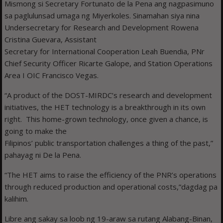
Mismong si Secretary Fortunato de la Pena ang nagpasimuno
sa paglulunsad umaga ng Miyerkoles. Sinamahan siya nina
Undersecretary for Research and Development Rowena
Cristina Guevara, Assistant
Secretary for International Cooperation Leah Buendia, PNr
Chief Security Officer Ricarte Galope, and Station Operations
Area I OIC Francisco Vegas.
“A product of the DOST-MIRDC’s research and development
initiatives, the HET technology is a breakthrough in its own
right. This home-grown technology, once given a chance, is
going to make the
Filipinos’ public transportation challenges a thing of the past,”
pahayag ni De la Pena.
“The HET aims to raise the efficiency of the PNR’s operations
through reduced production and operational costs,”dagdag pa
kalihim.
Libre ang sakay sa loob ng 19-araw sa rutang Alabang-Binan,