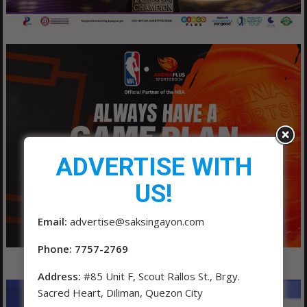
ADVERTISE WITH
US!
Email:
advertise@saksingayon.com
Phone: 7757-2769
Address:
#85 Unit F, Scout Rallos St., Brgy.
Sacred Heart, Diliman, Quezon City