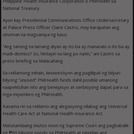
Philippine Health Insurance Corporation o PhilHealth sa
National Treasury.
Ayon kay Presidential Communications Office Undersecretary
at Palace Press Officer Claire Castro, may karapatan ang
sinoman na magsampa ng kaso.
“Ang tanong na lamang diyan ay ito ba ay mananalo o ito ba ay
madi-dismiss? So, hintayin na lang po natin,” ani Castro sa
press briefing sa Malacañang.
Sa reklamong inihain, kinuwestiyon ang paglilipat ng bilyun-
bilyong “unused” PhilHealth funds dahil posible umanong
naapektuhan nito ang benepisyo at serbisyong dapat para sa
mga miyembro ng PhilHealth.
Kasama rin sa reklamo ang alegasyong nilabag ang Universal
Health Care Act at National Health Insurance Act.
Matatandaang iniutos noon ng Supreme Court ang pagbabalik
ng ₱60 bilyong pondo sa PhilHealth at pinigilan ang