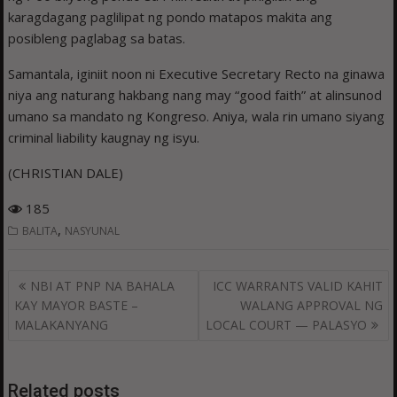
karagdagang paglilipat ng pondo matapos makita ang
posibleng paglabag sa batas.
Samantala, iginiit noon ni Executive Secretary Recto na ginawa
niya ang naturang hakbang nang may “good faith” at alinsunod
umano sa mandato ng Kongreso. Aniya, wala rin umano siyang
criminal liability kaugnay ng isyu.
(CHRISTIAN DALE)
185
,
BALITA
NASYUNAL
Post
NBI AT PNP NA BAHALA
ICC WARRANTS VALID KAHIT
navigation
KAY MAYOR BASTE –
WALANG APPROVAL NG
MALAKANYANG
LOCAL COURT — PALASYO
Related posts