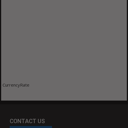
CurrencyRate
CONTACT US