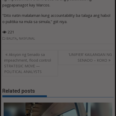
pagpapanagot kay Marcos.
“Dito natin malalaman kung accountability ba talaga ang habol
o pulitika na mula sa simula,” giit niya.
221
,
BALITA
NASYUNAL
Post
Aksyon ng Senado sa
‘UNIFIER’ KAILANGAN NG
navigation
impeachment, flood control
SENADO – KOKO
STRATEGIC MOVE —
POLITICAL ANALYSTS
Related posts