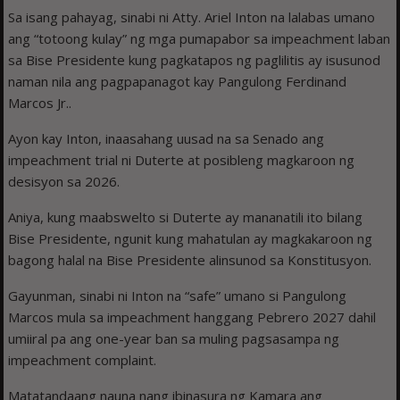
Sa isang pahayag, sinabi ni Atty. Ariel Inton na lalabas umano
ang “totoong kulay” ng mga pumapabor sa impeachment laban
sa Bise Presidente kung pagkatapos ng paglilitis ay isusunod
naman nila ang pagpapanagot kay Pangulong Ferdinand
Marcos Jr..
Ayon kay Inton, inaasahang uusad na sa Senado ang
impeachment trial ni Duterte at posibleng magkaroon ng
desisyon sa 2026.
Aniya, kung maabswelto si Duterte ay mananatili ito bilang
Bise Presidente, ngunit kung mahatulan ay magkakaroon ng
bagong halal na Bise Presidente alinsunod sa Konstitusyon.
Gayunman, sinabi ni Inton na “safe” umano si Pangulong
Marcos mula sa impeachment hanggang Pebrero 2027 dahil
umiiral pa ang one-year ban sa muling pagsasampa ng
impeachment complaint.
Matatandaang nauna nang ibinasura ng Kamara ang