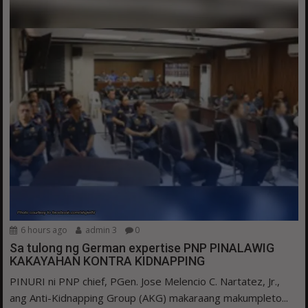
6 hours ago
admin 3
0
Sa tulong ng German expertise PNP PINALAWIG
KAKAYAHAN KONTRA KIDNAPPING
PINURI ni PNP chief, PGen. Jose Melencio C. Nartatez, Jr.,
ang Anti-Kidnapping Group (AKG) makaraang makumpleto...