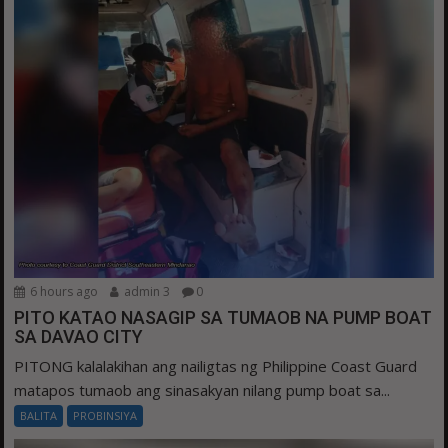
6 hours ago
admin 3
0
PITO KATAO NASAGIP SA TUMAOB NA PUMP BOAT
SA DAVAO CITY
PITONG kalalakihan ang nailigtas ng Philippine Coast Guard
matapos tumaob ang sinasakyan nilang pump boat sa...
BALITA
PROBINSIYA