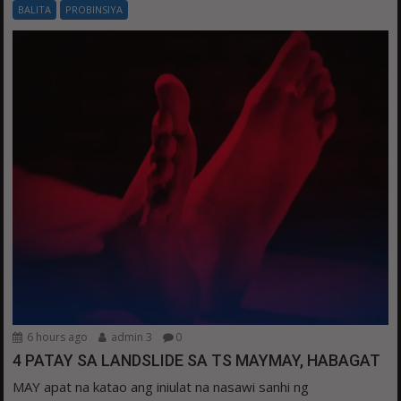
BALITA
PROBINSIYA
6 hours ago
admin 3
0
4 PATAY SA LANDSLIDE SA TS MAYMAY, HABAGAT
MAY apat na katao ang iniulat na nasawi sanhi ng