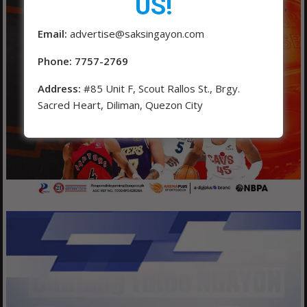
US!
Email:
advertise@saksingayon.com
Phone: 7757-2769
Address:
#85 Unit F, Scout Rallos St., Brgy.
Sacred Heart, Diliman, Quezon City