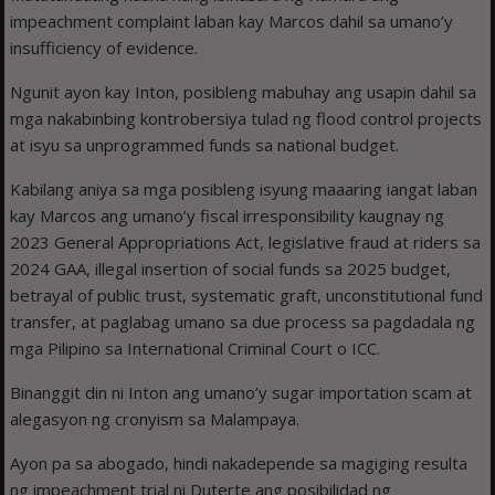
impeachment complaint laban kay Marcos dahil sa umano’y
insufficiency of evidence.
Ngunit ayon kay Inton, posibleng mabuhay ang usapin dahil sa
mga nakabinbing kontrobersiya tulad ng flood control projects
at isyu sa unprogrammed funds sa national budget.
Kabilang aniya sa mga posibleng isyung maaaring iangat laban
kay Marcos ang umano’y fiscal irresponsibility kaugnay ng
2023 General Appropriations Act, legislative fraud at riders sa
2024 GAA, illegal insertion of social funds sa 2025 budget,
betrayal of public trust, systematic graft, unconstitutional fund
transfer, at paglabag umano sa due process sa pagdadala ng
mga Pilipino sa International Criminal Court o ICC.
Binanggit din ni Inton ang umano’y sugar importation scam at
alegasyon ng cronyism sa Malampaya.
Ayon pa sa abogado, hindi nakadepende sa magiging resulta
ng impeachment trial ni Duterte ang posibilidad ng