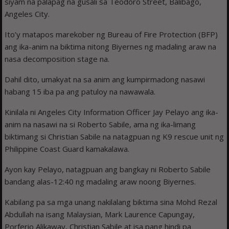
siyam na palapag na gusali sa Teodoro Street, Balibago,
Angeles City.
Ito’y matapos marekober ng Bureau of Fire Protection (BFP)
ang ika-anim na biktima nitong Biyernes ng madaling araw na
nasa decomposition stage na.
Dahil dito, umakyat na sa anim ang kumpirmadong nasawi
habang 15 iba pa ang patuloy na nawawala.
Kinilala ni Angeles City Information Officer Jay Pelayo ang ika-
anim na nasawi na si Roberto Sabile, ama ng ika-limang
biktimang si Christian Sabile na natagpuan ng K9 rescue unit ng
Philippine Coast Guard kamakalawa.
Ayon kay Pelayo, natagpuan ang bangkay ni Roberto Sabile
bandang alas-12:40 ng madaling araw noong Biyernes.
Kabilang pa sa mga unang nakilalang biktima sina Mohd Rezal
Abdullah na isang Malaysian, Mark Laurence Capungay,
Porferio Alikaway, Christian Sabile at isa pang hindi pa