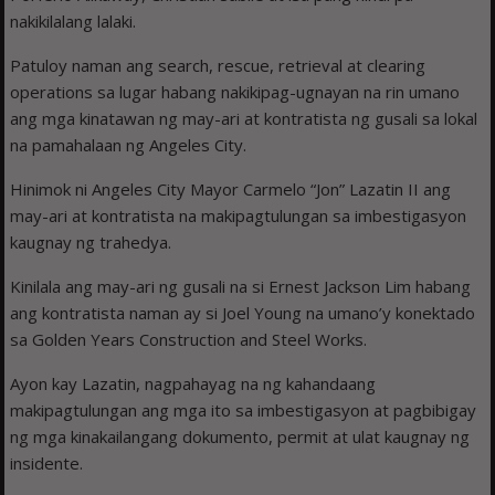
nakikilalang lalaki.
Patuloy naman ang search, rescue, retrieval at clearing
operations sa lugar habang nakikipag-ugnayan na rin umano
ang mga kinatawan ng may-ari at kontratista ng gusali sa lokal
na pamahalaan ng Angeles City.
Hinimok ni Angeles City Mayor Carmelo “Jon” Lazatin II ang
may-ari at kontratista na makipagtulungan sa imbestigasyon
kaugnay ng trahedya.
Kinilala ang may-ari ng gusali na si Ernest Jackson Lim habang
ang kontratista naman ay si Joel Young na umano’y konektado
sa Golden Years Construction and Steel Works.
Ayon kay Lazatin, nagpahayag na ng kahandaang
makipagtulungan ang mga ito sa imbestigasyon at pagbibigay
ng mga kinakailangang dokumento, permit at ulat kaugnay ng
insidente.