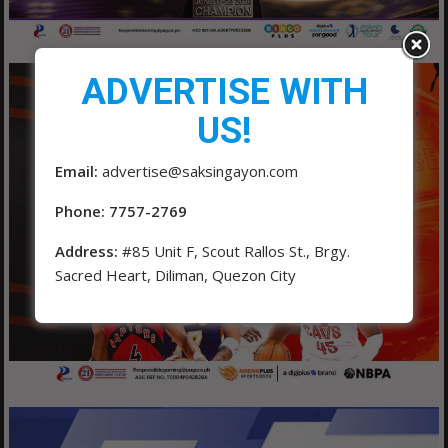
ADVERTISE WITH
US!
Email:
advertise@saksingayon.com
Phone: 7757-2769
Address:
#85 Unit F, Scout Rallos St., Brgy.
Sacred Heart, Diliman, Quezon City