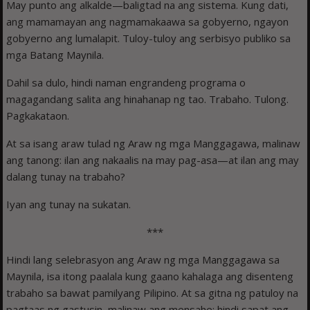
May punto ang alkalde—baligtad na ang sistema. Kung dati,
ang mamamayan ang nagmamakaawa sa gobyerno, ngayon
gobyerno ang lumalapit. Tuloy-tuloy ang serbisyo publiko sa
mga Batang Maynila.
Dahil sa dulo, hindi naman engrandeng programa o
magagandang salita ang hinahanap ng tao. Trabaho. Tulong.
Pagkakataon.
At sa isang araw tulad ng Araw ng mga Manggagawa, malinaw
ang tanong: ilan ang nakaalis na may pag-asa—at ilan ang may
dalang tunay na trabaho?
Iyan ang tunay na sukatan.
***
Hindi lang selebrasyon ang Araw ng mga Manggagawa sa
Maynila, isa itong paalala kung gaano kahalaga ang disenteng
trabaho sa bawat pamilyang Pilipino. At sa gitna ng patuloy na
pagtaas ng gastusin, malinaw ang mensahe: hindi sapat ang