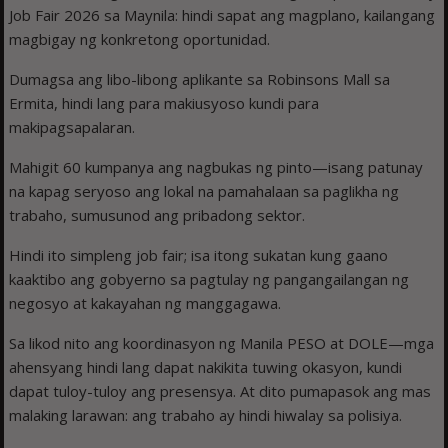
Job Fair 2026 sa Maynila: hindi sapat ang magplano, kailangang
magbigay ng konkretong oportunidad.
Dumagsa ang libo-libong aplikante sa Robinsons Mall sa
Ermita, hindi lang para makiusyoso kundi para
makipagsapalaran.
Mahigit 60 kumpanya ang nagbukas ng pinto—isang patunay
na kapag seryoso ang lokal na pamahalaan sa paglikha ng
trabaho, sumusunod ang pribadong sektor.
Hindi ito simpleng job fair; isa itong sukatan kung gaano
kaaktibo ang gobyerno sa pagtulay ng pangangailangan ng
negosyo at kakayahan ng manggagawa.
Sa likod nito ang koordinasyon ng Manila PESO at DOLE—mga
ahensyang hindi lang dapat nakikita tuwing okasyon, kundi
dapat tuloy-tuloy ang presensya. At dito pumapasok ang mas
malaking larawan: ang trabaho ay hindi hiwalay sa polisiya.