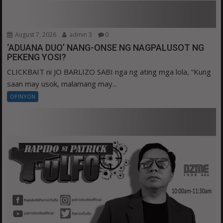
August 7, 2026
admin 3
0
‘ADUANA DUO’ NANG-ONSE NG NAGPALUSOT NG
PEKENG YOSI?
CLICKBAIT ni JO BARLIZO SABI nga ng ating mga lola, “Kung
saan may usok, malamang may...
OPINYON