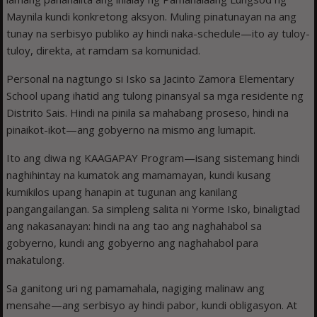
Maynila kundi konkretong aksyon. Muling pinatunayan na ang
tunay na serbisyo publiko ay hindi naka-schedule—ito ay tuloy-
tuloy, direkta, at ramdam sa komunidad.
Personal na nagtungo si Isko sa Jacinto Zamora Elementary
School upang ihatid ang tulong pinansyal sa mga residente ng
Distrito Sais. Hindi na pinila sa mahabang proseso, hindi na
pinaikot-ikot—ang gobyerno na mismo ang lumapit.
Ito ang diwa ng KAAGAPAY Program—isang sistemang hindi
naghihintay na kumatok ang mamamayan, kundi kusang
kumikilos upang hanapin at tugunan ang kanilang
pangangailangan. Sa simpleng salita ni Yorme Isko, binaligtad
ang nakasanayan: hindi na ang tao ang naghahabol sa
gobyerno, kundi ang gobyerno ang naghahabol para
makatulong.
Sa ganitong uri ng pamamahala, nagiging malinaw ang
mensahe—ang serbisyo ay hindi pabor, kundi obligasyon. At