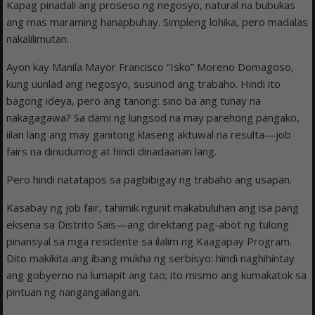
Kapag pinadali ang proseso ng negosyo, natural na bubukas
ang mas maraming hanapbuhay. Simpleng lohika, pero madalas
nakalilimutan.
Ayon kay Manila Mayor Francisco “Isko” Moreno Domagoso,
kung uunlad ang negosyo, susunod ang trabaho. Hindi ito
bagong ideya, pero ang tanong: sino ba ang tunay na
nakagagawa? Sa dami ng lungsod na may parehong pangako,
iilan lang ang may ganitong klaseng aktuwal na resulta—job
fairs na dinudumog at hindi dinadaanan lang.
Pero hindi natatapos sa pagbibigay ng trabaho ang usapan.
Kasabay ng job fair, tahimik ngunit makabuluhan ang isa pang
eksena sa Distrito Sais—ang direktang pag-abot ng tulong
pinansyal sa mga residente sa ilalim ng Kaagapay Program.
Dito makikita ang ibang mukha ng serbisyo: hindi naghihintay
ang gobyerno na lumapit ang tao; ito mismo ang kumakatok sa
pintuan ng nangangailangan.