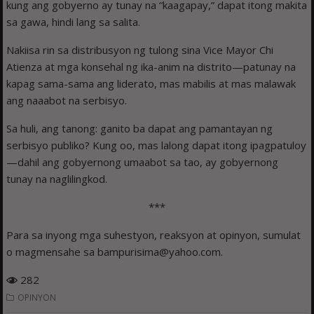
kung ang gobyerno ay tunay na “kaagapay,” dapat itong makita
sa gawa, hindi lang sa salita.
Nakiisa rin sa distribusyon ng tulong sina Vice Mayor Chi
Atienza at mga konsehal ng ika-anim na distrito—patunay na
kapag sama-sama ang liderato, mas mabilis at mas malawak
ang naaabot na serbisyo.
Sa huli, ang tanong: ganito ba dapat ang pamantayan ng
serbisyo publiko? Kung oo, mas lalong dapat itong ipagpatuloy
—dahil ang gobyernong umaabot sa tao, ay gobyernong
tunay na naglilingkod.
***
Para sa inyong mga suhestyon, reaksyon at opinyon, sumulat
o magmensahe sa bampurisima@yahoo.com.
282
OPINYON