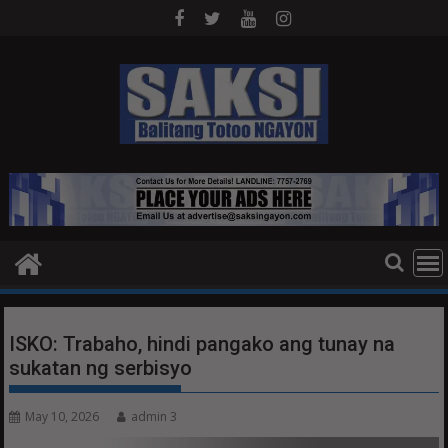
Skip
to
content
ISKO: Trabaho, hindi pangako ang tunay na
sukatan ng serbisyo
May 10, 2026
admin 3