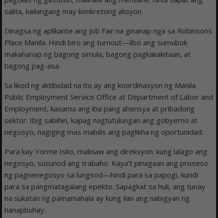
salita, kailangang may konkretong aksyon.
Dinagsa ng aplikante ang Job Fair na ginanap nga sa Robinsons
Place Manila. Hindi biro ang turnout—libo ang sumubok
makahanap ng bagong simula, bagong pagkakakitaan, at
bagong pag-asa.
Sa likod ng aktibidad na ito ay ang koordinasyon ng Manila
Public Employment Service Office at Department of Labor and
Employment, kasama ang iba pang ahensya at pribadong
sektor. Ibig sabihin, kapag nagtutulungan ang gobyerno at
negosyo, nagiging mas mabilis ang paglikha ng oportunidad.
Para kay Yorme Isko, malinaw ang direksyon: kung lalago ang
negosyo, susunod ang trabaho. Kaya’t pinagaan ang proseso
ng pagnenegosyo sa lungsod—hindi para sa papogi, kundi
para sa pangmatagalang epekto. Sapagkat sa huli, ang tunay
na sukatan ng pamamahala ay kung ilan ang nabigyan ng
hanapbuhay.