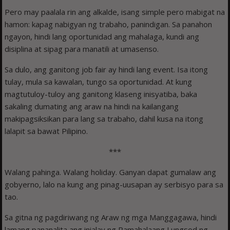
Pero may paalala rin ang alkalde, isang simple pero mabigat na
hamon: kapag nabigyan ng trabaho, panindigan. Sa panahon
ngayon, hindi lang oportunidad ang mahalaga, kundi ang
disiplina at sipag para manatili at umasenso.
Sa dulo, ang ganitong job fair ay hindi lang event. Isa itong
tulay, mula sa kawalan, tungo sa oportunidad. At kung
magtutuloy-tuloy ang ganitong klaseng inisyatiba, baka
sakaling dumating ang araw na hindi na kailangang
makipagsiksikan para lang sa trabaho, dahil kusa na itong
lalapit sa bawat Pilipino.
***
Walang pahinga. Walang holiday. Ganyan dapat gumalaw ang
gobyerno, lalo na kung ang pinag-uusapan ay serbisyo para sa
tao.
Sa gitna ng pagdiriwang ng Araw ng mga Manggagawa, hindi
lamang pananalita ang inialay ng Pamahalaang Lungsod ng