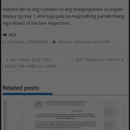
Nabatid din na ang Comelec na ang mangangasiwa sa pagde-
deploy ng may 1,404 mga pulis na magsisilbing pamalit bilang
mga Board of Election Inspectors.
403
,
,
,
NASYUNAL
NEWS BREAK
election
off limits to guns
PNP
Post
AFP NAKA-‘ELECTION
IBP TINABLA SI ‘BIKOY’
navigation
MODE’ NA PARA SA LUNES
Related posts