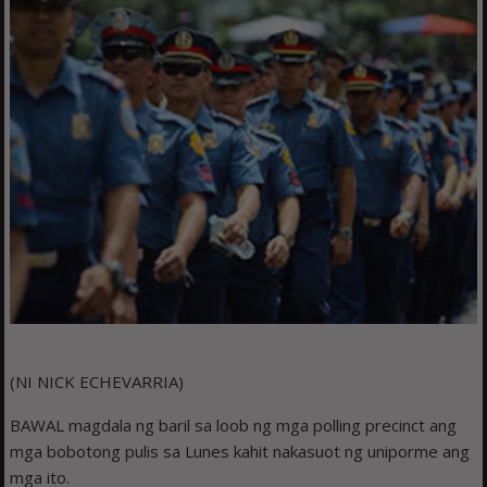
(NI NICK ECHEVARRIA)
BAWAL magdala ng baril sa loob ng mga polling precinct ang
mga bobotong pulis sa Lunes kahit nakasuot ng uniporme ang
mga ito.