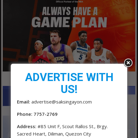
ADVERTISE WITH
US!
Email:
advertise@saksingayon.com
Phone: 7757-2769
Address:
#85 Unit F, Scout Rallos St., Brgy.
Sacred Heart, Diliman, Quezon City