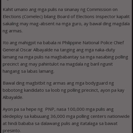
Kahit umano ang mga pulis na sinanay ng Commission on
Elections (Comelec) bilang Board of Elections Inspector kapalit
sakaling may mag-absent na mga guro, ay bawal ding magdala
ng armas.
Ito ang mahigpit na babala ni Philippine National Police Chief
General Oscar Albayalde na tanging ang mga naka-duty
lamang na mga pulis na magbabantay sa mga nasabing polling
precinct ang may pahintulot na magdala ng baril ngunit
hangang sa labas lamang.
Bawal ding magbitbit ng armas ang mga bodyguard ng
bobotong kandidato sa loob ng polling precinct, ayon pa kay
Albayalde.
Ayon pa sa hepe ng PNP, nasa 100,000 mga pulis ang
idedeploy sa kabuuang 36,000 mga polling centers nationwide
at hindi bababa sa dalawang pulis ang itatalaga sa bawat
presinto.