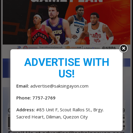
ADVERTISE WITH
US!
Email:
advertise@saksingayon.com
Phone: 7757-2769
Address:
#85 Unit F, Scout Rallos St., Brgy.
Sacred Heart, Diliman, Quezon City