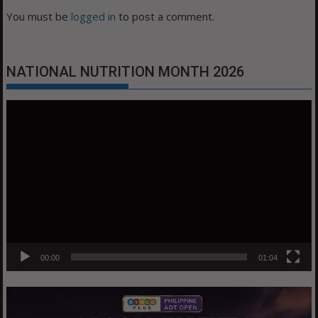
You must be
logged in
to post a comment.
NATIONAL NUTRITION MONTH 2026
Video
Player
00:00
01:04