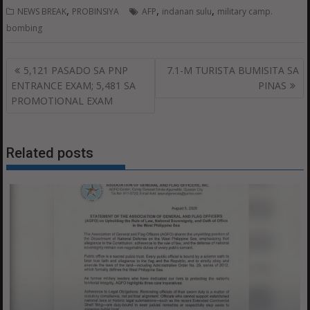
,
,
,
NEWS BREAK
PROBINSIYA
AFP
indanan sulu
military camp.
bombing
Post
5,121 PASADO SA PNP
7.1-M TURISTA BUMISITA SA
navigation
ENTRANCE EXAM; 5,481 SA
PINAS
PROMOTIONAL EXAM
Related posts