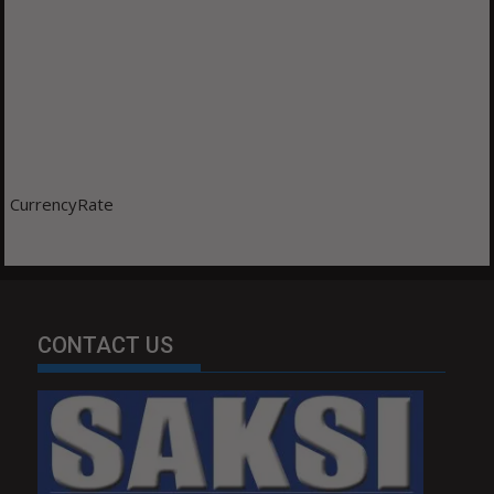
CurrencyRate
CONTACT US