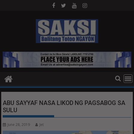
Skip
to
content
ABU SAYYAF NASA LIKOD NG PAGSABOG SA
SULU
June 28, 2019
Jet