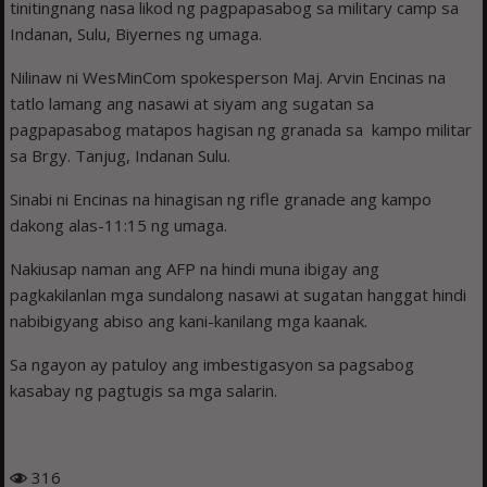
tinitingnang nasa likod ng pagpapasabog sa military camp sa
Indanan, Sulu, Biyernes ng umaga.
Nilinaw ni WesMinCom spokesperson Maj. Arvin Encinas na
tatlo lamang ang nasawi at siyam ang sugatan sa
pagpapasabog matapos hagisan ng granada sa kampo militar
sa Brgy. Tanjug, Indanan Sulu.
Sinabi ni Encinas na hinagisan ng rifle granade ang kampo
dakong alas-11:15 ng umaga.
Nakiusap naman ang AFP na hindi muna ibigay ang
pagkakilanlan mga sundalong nasawi at sugatan hanggat hindi
nabibigyang abiso ang kani-kanilang mga kaanak.
Sa ngayon ay patuloy ang imbestigasyon sa pagsabog
kasabay ng pagtugis sa mga salarin.
316