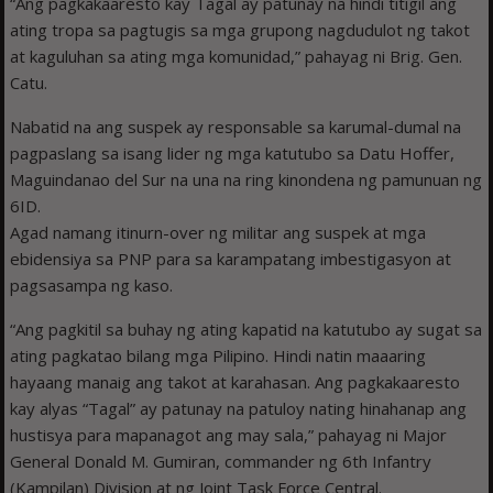
“Ang pagkakaaresto kay Tagal ay patunay na hindi titigil ang
ating tropa sa pagtugis sa mga grupong nagdudulot ng takot
at kaguluhan sa ating mga komunidad,” pahayag ni Brig. Gen.
Catu.
Nabatid na ang suspek ay responsable sa karumal-dumal na
pagpaslang sa isang lider ng mga katutubo sa Datu Hoffer,
Maguindanao del Sur na una na ring kinondena ng pamunuan ng
6ID.
Agad namang itinurn-over ng militar ang suspek at mga
ebidensiya sa PNP para sa karampatang imbestigasyon at
pagsasampa ng kaso.
“Ang pagkitil sa buhay ng ating kapatid na katutubo ay sugat sa
ating pagkatao bilang mga Pilipino. Hindi natin maaaring
hayaang manaig ang takot at karahasan. Ang pagkakaaresto
kay alyas “Tagal” ay patunay na patuloy nating hinahanap ang
hustisya para mapanagot ang may sala,” pahayag ni Major
General Donald M. Gumiran, commander ng 6th Infantry
(Kampilan) Division at ng Joint Task Force Central.