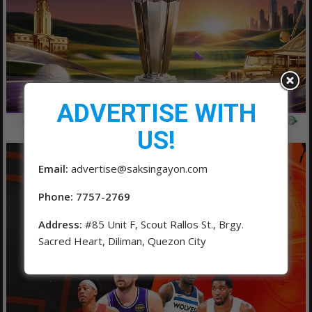
ADVERTISE WITH
US!
Email:
advertise@saksingayon.com
Phone: 7757-2769
Address:
#85 Unit F, Scout Rallos St., Brgy.
Sacred Heart, Diliman, Quezon City