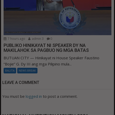
7 hours ago
admin 3
0
PUBLIKO HINIKAYAT NI SPEAKER DY NA
MAKILAHOK SA PAGBUO NG MGA BATAS
BUTUAN CITY — Hinikayat ni House Speaker Faustino
“Bojie” G. Dy III ang mga Pilipino mula...
BALITA
NEWS BREAK
LEAVE A COMMENT
You must be
logged in
to post a comment.