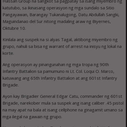
Hassan Group na sangkot sa pagpatay sa isang miyembro ng
katutubo, sa ikinasang operasyon ng mga sundalo sa Sitio
Pangayawan, Barangay Tukanalugong, Datu Abdullah Sangki,
Maguindanao del Sur nitong madaling araw ng Biyernes,
Oktubre 10.
Kinilala ang suspek na si alyas Tagal, aktibong miyembro ng
grupo, nahuli sa bisa ng warrant of arrest na inisyu ng lokal na
korte.
Ang operasyon ay pinangunahan ng mga tropa ng 90th
Infantry Battalion sa pamumuno ni Lt. Col. Loqui O. Marco,
katuwang ang 65th Infantry Battalion at ang 601st Infantry
Brigade.
Ayon kay Brigadier General Edgar Catu, commander ng 601st
Brigade, narekober mula sa suspek ang isang caliber .45 pistol
na may apat na bala at isang cellphone na ginagamit umano sa
mga ilegal na gawain ng grupo.