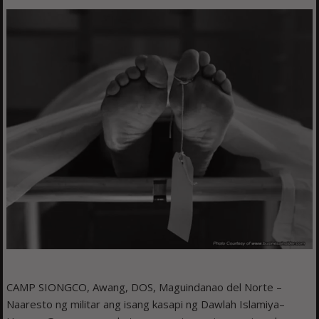
CAMP SIONGCO, Awang, DOS, Maguindanao del Norte –
Naaresto ng militar ang isang kasapi ng Dawlah Islamiya–