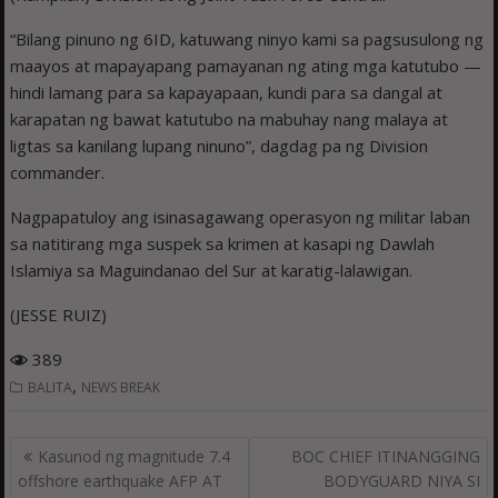
“Bilang pinuno ng 6ID, katuwang ninyo kami sa pagsusulong ng
maayos at mapayapang pamayanan ng ating mga katutubo —
hindi lamang para sa kapayapaan, kundi para sa dangal at
karapatan ng bawat katutubo na mabuhay nang malaya at
ligtas sa kanilang lupang ninuno”, dagdag pa ng Division
commander.
Nagpapatuloy ang isinasagawang operasyon ng militar laban
sa natitirang mga suspek sa krimen at kasapi ng Dawlah
Islamiya sa Maguindanao del Sur at karatig-lalawigan.
(JESSE RUIZ)
389
,
BALITA
NEWS BREAK
Post
Kasunod ng magnitude 7.4
BOC CHIEF ITINANGGING
navigation
offshore earthquake AFP AT
BODYGUARD NIYA SI