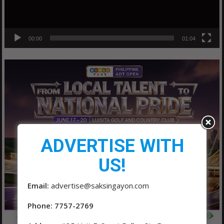
00:00
01:04
ADVERTISE WITH
US!
Email:
advertise@saksingayon.com
Phone: 7757-2769