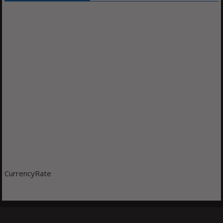
CurrencyRate