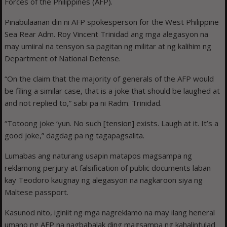
Forces of the Philippines (AFP).
Pinabulaanan din ni AFP spokesperson for the West Philippine
Sea Rear Adm. Roy Vincent Trinidad ang mga alegasyon na
may umiiral na tensyon sa pagitan ng militar at ng kalihim ng
Department of National Defense.
“On the claim that the majority of generals of the AFP would
be filing a similar case, that is a joke that should be laughed at
and not replied to,” sabi pa ni Radm. Trinidad.
“Totoong joke ‘yun. No such [tension] exists. Laugh at it. It’s a
good joke,” dagdag pa ng tagapagsalita.
Lumabas ang naturang usapin matapos magsampa ng
reklamong perjury at falsification of public documents laban
kay Teodoro kaugnay ng alegasyon na nagkaroon siya ng
Maltese passport.
Kasunod nito, iginiit ng mga nagreklamo na may ilang heneral
umano ng AFP na nagbabalak ding magsampa ng kahalintulad