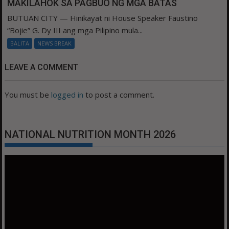
MAKILAHOK SA PAGBUO NG MGA BATAS
BUTUAN CITY — Hinikayat ni House Speaker Faustino
“Bojie” G. Dy III ang mga Pilipino mula...
BALITA
NEWS BREAK
LEAVE A COMMENT
You must be
logged in
to post a comment.
NATIONAL NUTRITION MONTH 2026
Video
Player