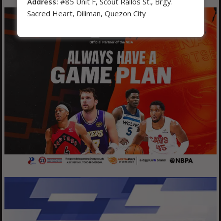
Address:
#85 Unit F, Scout Rallos St., Brgy.
Sacred Heart, Diliman, Quezon City