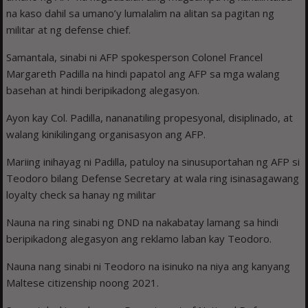
na kaso dahil sa umano’y lumalalim na alitan sa pagitan ng
militar at ng defense chief.
Samantala, sinabi ni AFP spokesperson Colonel Francel
Margareth Padilla na hindi papatol ang AFP sa mga walang
basehan at hindi beripikadong alegasyon.
Ayon kay Col. Padilla, nananatiling propesyonal, disiplinado, at
walang kinikilingang organisasyon ang AFP.
Mariing inihayag ni Padilla, patuloy na sinusuportahan ng AFP si
Teodoro bilang Defense Secretary at wala ring isinasagawang
loyalty check sa hanay ng militar
Nauna na ring sinabi ng DND na nakabatay lamang sa hindi
beripikadong alegasyon ang reklamo laban kay Teodoro.
Nauna nang sinabi ni Teodoro na isinuko na niya ang kanyang
Maltese citizenship noong 2021.