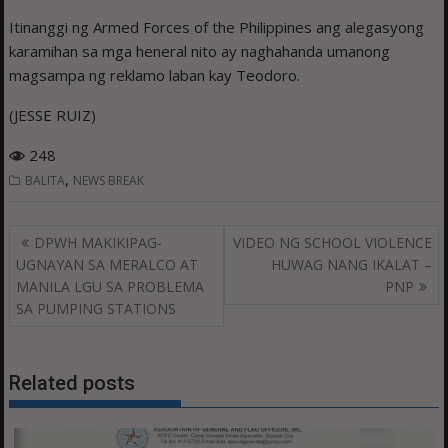
Itinanggi ng Armed Forces of the Philippines ang alegasyong
karamihan sa mga heneral nito ay naghahanda umanong
magsampa ng reklamo laban kay Teodoro.
(JESSE RUIZ)
248
,
BALITA
NEWS BREAK
Post
DPWH MAKIKIPAG-
VIDEO NG SCHOOL VIOLENCE
navigation
UGNAYAN SA MERALCO AT
HUWAG NANG IKALAT –
MANILA LGU SA PROBLEMA
PNP
SA PUMPING STATIONS
Related posts