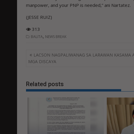
manpower, and your PNP is needed,” ani Nartatez.
(JESSE RUIZ)
313
,
BALITA
NEWS BREAK
Post
LACSON NAGPALIWANAG SA LARAWAN KASAMA 
navigation
MGA DISCAYA
Related posts