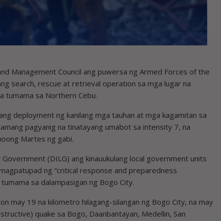
n and Management Council ang puwersa ng Armed Forces of the
rang search, rescue at retrieval operation sa mga lugar na
na tumama sa Northern Cebu.
 ang deployment ng kanilang mga tauhan at mga kagamitan sa
amang pagyanig na tinatayang umabot sa intensity 7, na
noong Martes ng gabi.
al Government (DILG) ang kinauukulang local government units
 magpatupad ng “critical response and preparedness
 tumama sa dalampasigan ng Bogo City.
ton may 19 na kilometro hilagang-silangan ng Bogo City, na may
Destructive) quake sa Bogo, Daanbantayan, Medellin, San