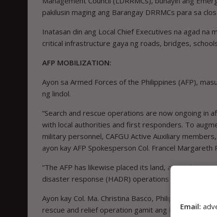
Management Council (LDRRMCs), buhayin ang Emerg
pakilusin maging ang Barangay DRRMCs para sa clos
Inatasan din ang Local Chief Executives na agad n
critical infrastructure gaya ng roads, bridges, schools,
AFP MOBILIZATION:
Ayon sa Armed Forces of the Philippines (AFP), masu
ng lindol.
“Search and rescue operations are now ongoing in aff
with local authorities and first responders. To aug
military personnel, CAFGU Active Auxiliary members
ayon kay AFP Spokesperson Col. Francel Margareth Pa
“The AFP has likewise placed its land, air, and sea 
disaster response (HADR) operations as needed.”
Ayon kay Col. Ma. Christina Basco, Philippine Air Forc
Email:
adv
rescue and relief operation gamit ang kanilang PAF T