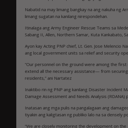
Nabatid na may limang bangkay na ang nakuha ng A
limang sugatan na kanilang nirespondehan.
Itinalaga ang Army Engineer Rescue Teams sa Medell
Sabang II, Allen, Northern Samar, Kuta Kankabato, San 
Ayon kay Acting PNP chief, Lt. Gen. Jose Melencio Nar
ang local government units sa relief and security oper
“Our personnel on the ground were among the first 
extend all the necessary assistance— from securing 
residents,” ani Nartatez
Inaktibo rin ng PNP ang kanilang Disaster Inciden
Damage Assessment and Needs Analysis (RDANA) p
Inatasan ang mga pulis na pangalagaan ang damaged bu
tiyakin ang kaligtasan ng publiko lalo na sa densely
“We are closely monitoring the development on the 