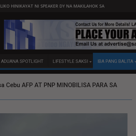
AKER DY NA MAKILAHOK SA PAGBUO NG MGA BATAS
MALACAÑANG PINAAARAL NA SA DOJ 
ADUANA SPOTLIGHT
LIFESTYLE SAKSI
IBA PANG BALITA
 sa Cebu AFP AT PNP MINOBILISA PARA SA