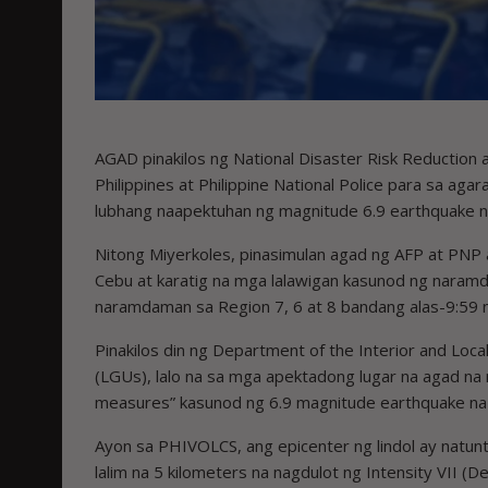
AGAD pinakilos ng National Disaster Risk Reductio
Philippines at Philippine National Police para sa aga
lubhang naapektuhan ng magnitude 6.9 earthquake 
Nitong Miyerkoles, pinasimulan agad ng AFP at PNP
Cebu at karatig na mga lalawigan kasunod ng naramd
naramdaman sa Region 7, 6 at 8 bandang alas-9:59 
Pinakilos din ng Department of the Interior and Loc
(LGUs), lalo na sa mga apektadong lugar na agad na
measures” kasunod ng 6.9 magnitude earthquake na
Ayon sa PHIVOLCS, ang epicenter ng lindol ay natun
lalim na 5 kilometers na nagdulot ng Intensity VII (