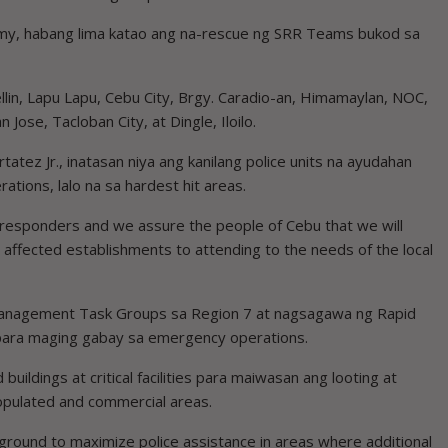
rmy, habang lima katao ang na-rescue ng SRR Teams bukod sa
in, Lapu Lapu, Cebu City, Brgy. Caradio-an, Himamaylan, NOC,
Jose, Tacloban City, at Dingle, Iloilo.
tatez Jr., inatasan niya ang kanilang police units na ayudahan
ations, lalo na sa hardest hit areas.
responders and we assure the people of Cebu that we will
affected establishments to attending to the needs of the local
t Management Task Groups sa Region 7 at nagsagawa ng Rapid
ara maging gabay sa emergency operations.
ildings at critical facilities para maiwasan ang looting at
 populated and commercial areas.
ground to maximize police assistance in areas where additional