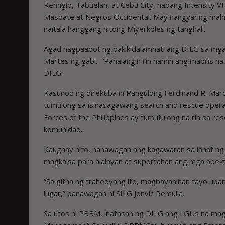
Remigio, Tabuelan, at Cebu City, habang Intensity 
Masbate at Negros Occidental. May nangyaring mahi
naitala hanggang nitong Miyerkoles ng tanghali.
Agad nagpaabot ng pakikidalamhati ang DILG sa mga
Martes ng gabi. “
Panalangin rin namin ang mabilis n
DILG
Kasunod ng direktiba ni Pangulong Ferdinand R. Marcos
tumulong sa isinasagawang search and rescue operat
Forces of the Philippines ay tumutulong na rin sa re
komunidad.
Kaugnay nito, nanawagan ang kagawaran sa lahat ng m
magkaisa para alalayan at suportahan ang mga apek
“Sa gitna ng trahedyang ito, magbayanihan tayo upa
lugar,” panawagan ni SILG Jonvic Remulla.
Sa utos ni PBBM, inatasan ng DILG ang LGUs na magb