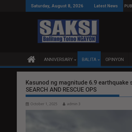
Skip
A WPS O MAGBITIW
ONGRESO NA SUSPENDIHIN IMPLEMENTASYON NG RPVARA
PUBLIKO HINIKAYAT NI SPE
Saturday, August 8, 2026
Latest News
to
content
ANNIVERSARY
BALITA
OPINYON
Kasunod ng magnitude 6.9 earthquake
SEARCH AND RESCUE OPS
October 1, 2025
admin 3