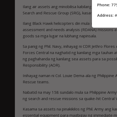
Phone: 77
Ilang air assets ang minobilisa kabilang ang C-130 c
Search and Rescue Group (SRG), kasama ang Philippi
Address:
#
Ilang Black Hawk helicopters din mula sa 205th Tac
assessment and needs analysis (RDANA) missions at 
goods sa mga lugar na lubhang napinsala.
Sa panig ng Phil. Navy, inihayag ni CDR Jethro Flores A
Forces Central na naghatid ng kanilang mga tauhan
ng paghahanda ng kanilang sea assets para sa possi
Responsibility (AOR).
Inihayag naman ni Col. Louie Dema-ala ng Philippine
Rescue teams.
Nabatid na may 158 sundalo mula sa Philippine Arm
ng search and rescue missions sa quake-hit Central 
Kasama sa assets na pinakikilos ng Phil. Army ang ka
essential equipment para magbigay ng immediate me