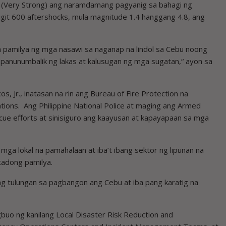
VI (Very Strong) ang naramdamang pagyanig sa bahagi ng
git 600 aftershocks, mula magnitude 1.4 hanggang 4.8, ang
 pamilya ng mga nasawi sa naganap na lindol sa Cebu noong
a panunumbalik ng lakas at kalusugan ng mga sugatan,
“
ayon sa
.
, Jr., inatasan na rin ang Bureau of Fire Protection na
ions. Ang Philippine National Police at maging ang Armed
scue efforts at sinisiguro ang kaayusan at kapayapaan sa mga
ga lokal na pamahalaan at iba’t ibang sektor ng lipunan na
tadong pamilya.
ng tulungan sa pagbangon ang Cebu at iba pang karatig na
uo ng kanilang Local Disaster Risk Reduction and