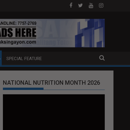
ANG EXTRADITION REQUEST NG U.S. LABAN KAY QUIBOLOY
MAHIGIT P21-M HALAGANG SMUGGLED CIGAR
SPECIAL FEATURE
NATIONAL NUTRITION MONTH 2026
Video
Player