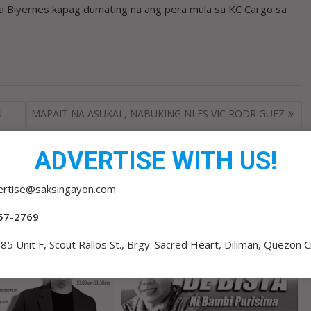
sa Biyernes kapag dumating na ang pera mula sa KC Cargo sa
N
MAPAIT NA ASUKAL, NABUKING NI ES VIC RODRIGUEZ
ADVERTISE WITH US!
ertise@saksingayon.com
57-2769
85 Unit F, Scout Rallos St., Brgy. Sacred Heart, Diliman, Quezon C