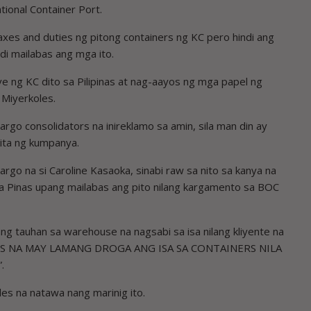
tional Container Port.
taxes and duties ng pitong containers ng KC pero hindi ang
di mailabas ang mga ito.
ve ng KC dito sa Pilipinas at nag-aayos ng mga papel ng
 Miyerkoles.
argo consolidators na inireklamo sa amin, sila man din ay
ita ng kumpanya.
argo na si Caroline Kasaoka, sinabi raw sa nito sa kanya na
sa Pinas upang mai­labas ang pito nilang kargamento sa BOC
ng tauhan sa warehouse na nagsabi sa isa nilang kliyente na
 NA MAY LAMANG DROGA ANG ISA SA CONTAINERS NILA
.
ales na natawa nang marinig ito.