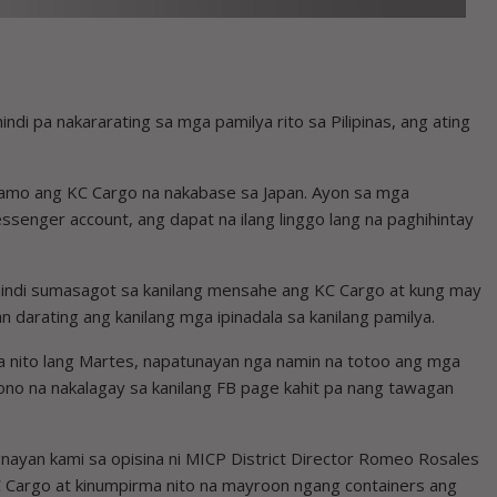
ndi pa nakararating sa mga pamilya rito sa Pilipinas, ang ating
klamo ang KC Cargo na nakabase sa Japan. Ayon sa mga
senger account, ang dapat na ilang linggo lang na paghihintay
 hindi sumasagot sa kanilang mensahe ang KC Cargo at kung may
 ­darating ang kanilang mga ipinadala sa kanilang pamilya.
a nito lang Martes, napatunayan nga namin na totoo ang mga
no na nakalagay sa kanilang FB page kahit pa nang tawagan
ayan kami sa opisina ni MICP District Director Romeo Rosales
C Cargo at kinumpirma nito na mayroon ngang containers ang