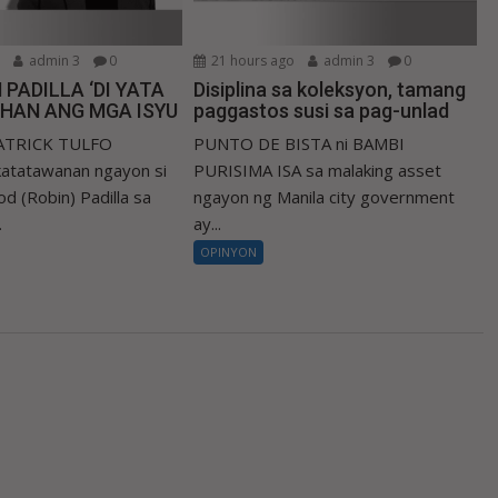
o
admin 3
0
21 hours ago
admin 3
0
 PADILLA ‘DI YATA
Disiplina sa koleksyon, tamang
IHAN ANG MGA ISYU
paggastos susi sa pag-unlad
PATRICK TULFO
PUNTO DE BISTA ni BAMBI
atatawanan ngayon si
PURISIMA ISA sa malaking asset
d (Robin) Padilla sa
ngayon ng Manila city government
.
ay...
OPINYON