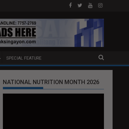
 MGA KABAONG
Better Days at SM Brings Hope Closer to 
SPECIAL FEATURE
NATIONAL NUTRITION MONTH 2026
Video
Player