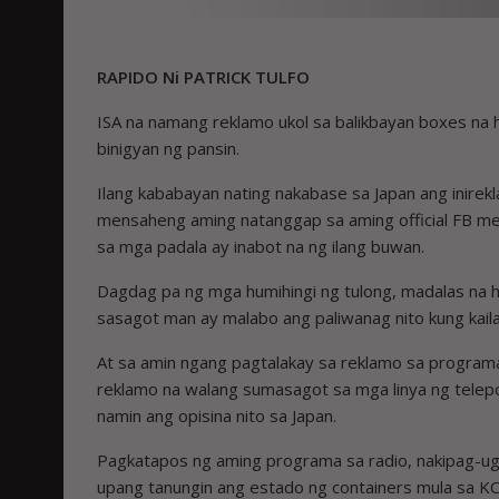
RAPIDO Ni PATRICK TULFO
ISA na namang reklamo ukol sa balikbayan boxes na hi
binigyan ng pansin.
Ilang kababayan nating nakabase sa Japan ang inire
mensaheng aming natanggap sa aming official FB mes
sa mga padala ay inabot na ng ilang buwan.
Dagdag pa ng mga ­humihingi ng tulong, madalas na
sasagot man ay malabo ang paliwanag nito kung kailan
At sa amin ngang pagtalakay sa reklamo sa program
reklamo na walang sumasagot sa mga linya ng telepo
namin ang opisina nito sa Japan.
Pagkatapos ng aming programa sa radio, nakipag-ugn
upang tanungin ang estado ng containers mula sa K