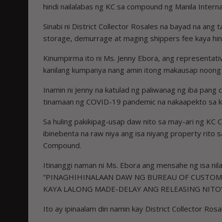
hindi nailalabas ng KC sa compound ng Manila Interna
Sinabi ni District Collector Rosales na bayad na ang 
storage, demurrage at maging shippers fee kaya hin
Kinumpirma ito ni Ms. Jenny Ebora, ang representati
kanilang ­kumpanya nang amin itong makausap noong
Inamin ni Jenny na katulad ng paliwanag ng iba pang c
tinamaan ng COVID-19 pandemic na ­naka­apekto sa k
Sa huling pakikipag-usap daw nito sa may-ari ng KC C
ibinebenta na raw niya ang isa niyang property rito 
Compound.
Itinanggi naman ni Ms. Ebora ang mensahe ng isa nila
“PINAGHIHINALAAN DAW NG BUREAU OF CUSTOMS
KAYA LALONG MADE-DELAY ANG RELEASING NITO”
Ito ay ipinaalam din namin kay District Collector Ros