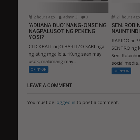
2 hours ago
admin 3
0
21 hours ag
‘ADUANA DUO’ NANG-ONSE NG
SEN. ROBIN
NAGPALUSOT NG PEKENG
NAIINTIND
YOSI?
RAPIDO ni 
CLICKBAIT ni JO BARLIZO SABI nga
SENTRO ng k
ng ating mga lola, “Kung saan may
Sen. Robinhoo
usok, malamang may...
social media..
OPINYON
OPINYON
LEAVE A COMMENT
You must be
logged in
to post a comment.