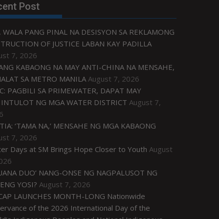
cent Post
, WALA PANG PINAL NA DESISYON SA REKLAMONG
TRUCTION OF JUSTICE LABAN KAY PADILLA
ust 7, 2026
ANG KABAONG NA MAY ANTI-CHINA NA MENSAHE,
NALAT SA METRO MANILA
August 7, 2026
C: PAGBILI SA PRIMEWATER, DAPAT MAY
INTULOT NG MGA WATER DISTRICT
August 7,
6
TIA: ‘TAMA NA,’ MENSAHE NG MGA KABAONG
ust 7, 2026
ter Days at SM Brings Hope Closer to Youth
August
2026
UANA DUO’ NANG-ONSE NG NAGPALUSOT NG
ENG YOSI?
August 7, 2026
CAP LAUNCHES MONTH-LONG Nationwide
rvance of the 2026 International Day of the