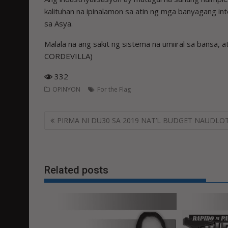
kalituhan na ipinalamon sa atin ng mga banyagang inte
sa Asya.
Malala na ang sakit ng sistema na umiiral sa bansa, 
CORDEVILLA)
332
OPINYON
For the Flag
Post
PIRMA NI DU30 SA 2019 NAT’L BUDGET NAUDLO
navigation
Related posts