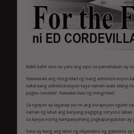
Bakit kahit sino na yata ang iupo sa pamahalaan ay 
Nawawala ang integridad ng isang administrasyon ka
nakaraang administrasyon kaya naman wala silang m
pagka-senador. Nawalan kasi ng integridad.
Sa ngayon ay laganap pa rin ang korapsyon ngunit nan
naman ng lahat ang kanyang pagiging seryoso laban 
sa kanya noong kampanyahang pagkapanguluhan ay pi
Sana ay kung ang lahat ng miyembro ng gabinete a