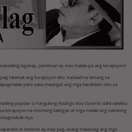
nananatiling laganap, paminsan ay mas malala pa ang korapsyon?
pag talamak ang korapsyon dito. Katulad na lamang sa
aipagmalaki para sana maiangat ang mga kandidato nito sa
atiling popular si Pangulong Rodrigo Roa Duterte dahil nakikita
sa korapsyon na mismong kaibigan at mga malaki ang naitulong
nagsisibak niya.
y kapareho ni Duterte ay may pag-asang malansag ang mga