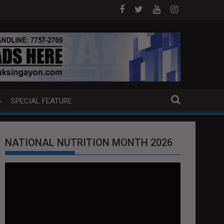
E NG MGA KABAONG
Better Days at SM Brings Hope Close
SPECIAL FEATURE
NATIONAL NUTRITION MONTH 2026
Video
Player