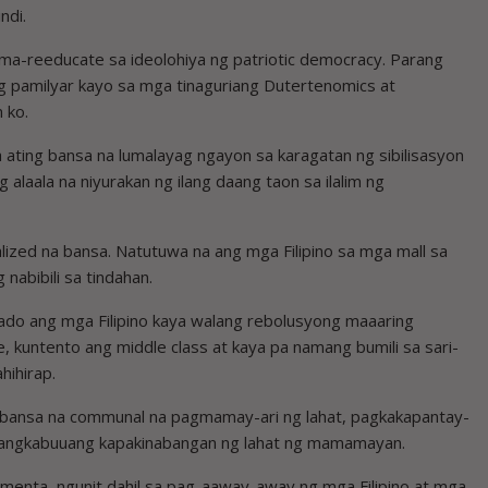
ndi.
 ma-reeducate sa ideolohiya ng patriotic democracy. Parang
g pamilyar kayo sa mga tinaguriang Dutertenomics at
 ko.
 ating bansa na lumalayag ngayon sa karagatan ng sibilisasyon
alaala na niyurakan ng ilang daang taon sa ilalim ng
lized na bansa. Natutuwa na ang mga Filipino sa mga mall sa
nabibili sa tindahan.
ado ang mga Filipino kaya walang rebolusyong maaaring
 kuntento ang middle class at kaya pa namang bumili sa sari-
hihirap.
sa bansa na communal na pagmamay-ari ng lahat, pagkakapantay-
 pangkabuuang kapakinabangan ng lahat ng mamamayan.
ementa, ngunit dahil sa pag-aaway-away ng mga Filipino at mga