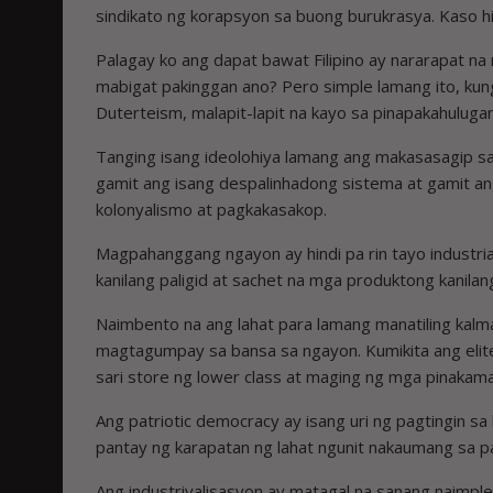
sindikato ng korapsyon sa buong burukrasya. Kaso hi
Palagay ko ang dapat bawat Filipino ay nararapat na
mabigat pakinggan ano? Pero simple lamang ito, kun
Duterteism, malapit-lapit na kayo sa pinapakahulugan
Tanging isang ideolohiya lamang ang makasasagip sa
gamit ang isang despalinhadong sistema at gamit ang 
kolonyalismo at pagkakasakop.
Magpahanggang ngayon ay hindi pa rin tayo industria
kanilang paligid at sachet na mga produktong kanilang 
Naimbento na ang lahat para lamang manatiling kalm
magtagumpay sa bansa sa ngayon. Kumikita ang elite,
sari store ng lower class at maging ng mga pinakama
Ang patriotic democracy ay isang uri ng pagtingin 
pantay ng karapatan ng lahat ngunit nakaumang sa
Ang industriyalisasyon ay matagal na sanang naimpl