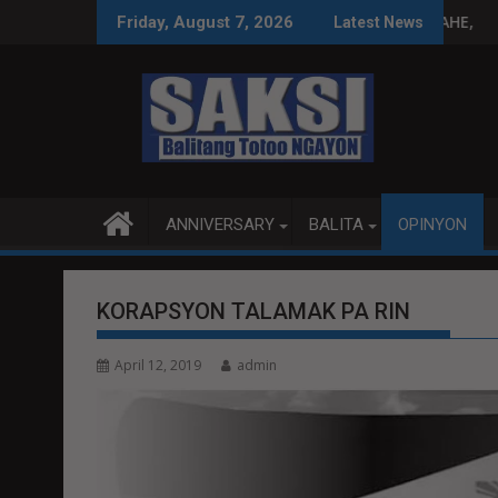
Skip
JUSTICE LABAN KAY PADILLA
ONG NA MAY ANTI-CHINA NA MENSAHE, IKINALAT SA METRO MA
UFCC: PAGBILI SA P
Friday, August 7, 2026
Latest News
to
content
ANNIVERSARY
BALITA
OPINYON
KORAPSYON TALAMAK PA RIN
April 12, 2019
admin