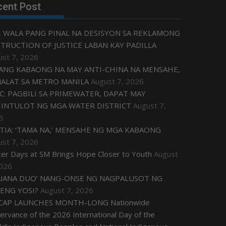
cent Post
, WALA PANG PINAL NA DESISYON SA REKLAMONG
TRUCTION OF JUSTICE LABAN KAY PADILLA
ust 7, 2026
ANG KABAONG NA MAY ANTI-CHINA NA MENSAHE,
NALAT SA METRO MANILA
August 7, 2026
C: PAGBILI SA PRIMEWATER, DAPAT MAY
INTULOT NG MGA WATER DISTRICT
August 7,
6
TIA: ‘TAMA NA,’ MENSAHE NG MGA KABAONG
ust 7, 2026
ter Days at SM Brings Hope Closer to Youth
August
2026
UANA DUO’ NANG-ONSE NG NAGPALUSOT NG
ENG YOSI?
August 7, 2026
CAP LAUNCHES MONTH-LONG Nationwide
rvance of the 2026 International Day of the