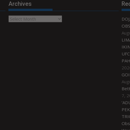
Archives
Re
Archives
DOJ
OBS
Aug
LIM
IKI
UFC
PAH
202
GOI
Aug
Bet
7, 
‘AD
PEK
TRI
Obse