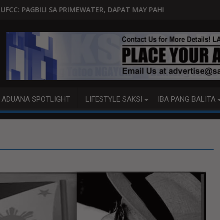
NILA
RIMEWATER, DAPAT MAY PAHINTULOT NG MGA WATER DISTRICT
GOITIA: 'TAMA NA,' MENSAH
ADUANA SPOTLIGHT
LIFESTYLE SAKSI
IBA PANG BALITA