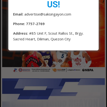
US!
Email:
advertise@saksingayon.com
Phone: 7757-2769
Address:
#85 Unit F, Scout Rallos St., Brgy.
Sacred Heart, Diliman, Quezon City