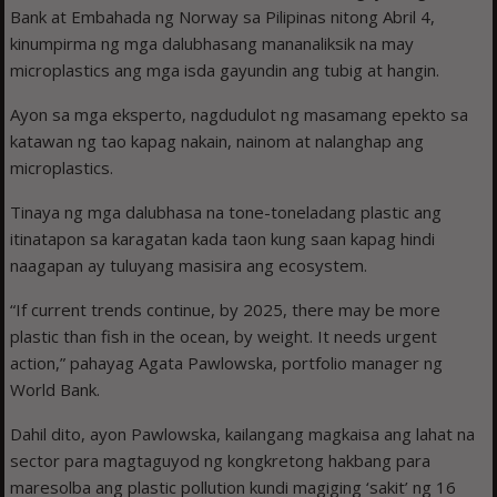
Bank at Embahada ng Norway sa Pilipinas nitong Abril 4,
kinumpirma ng mga dalubhasang mananaliksik na may
microplastics ang mga isda gayundin ang tubig at hangin.
Ayon sa mga eksperto, nagdudulot ng masamang epekto sa
katawan ng tao kapag nakain, nainom at nalanghap ang
microplastics.
Tinaya ng mga dalubhasa na tone-toneladang plastic ang
itinatapon sa karagatan kada taon kung saan kapag hindi
naagapan ay tuluyang masisira ang ecosystem.
“If current trends continue, by 2025, there may be more
plastic than fish in the ocean, by weight. It needs urgent
action,” pahayag Agata Pawlowska, portfolio manager ng
World Bank.
Dahil dito, ayon Pawlowska, kailangang magkaisa ang lahat na
sector para magtaguyod ng kongkretong hakbang para
maresolba ang plastic pollution kundi magiging ‘sakit’ ng 16