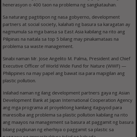
henerasyon o 400 taon na problema ng sangkatauhan.
Sa naturang pagtitipon ng nasa gobyerno, development
partners at social society, kalahati ng basura sa karagatan ay
nagmumula sa mga bansa sa East Asia kabilang na rito ang
Pilipinas na naitala sa top 5 bilang may pinakamataas na
problema sa waste management.
Sinabi naman Mr. Jose Angelito M. Palma, President and Chief
Executive Officer of World Wide Fund for Nature (WWF) —
Philippines na may papel ang bawat isa para mapigilan ang
plastic pollution.
Inilahad naman ng ilang development partners gaya ng Asian
Development Bank at Japan International Cooperation Agency
ang mga programa at proyektong kanilang itaguyod para
maresolba ang problema sa plastic pollution kabilang na rito
ang maayos na management sa basura at paggamit ng basura
bilang pagkunan ng eherhiya o paggamit sa plastic sa
paggawa ng imprastraktura tulad ng kalsada.