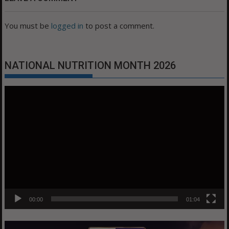
You must be
logged in
to post a comment.
NATIONAL NUTRITION MONTH 2026
Video
Player
00:00
01:04