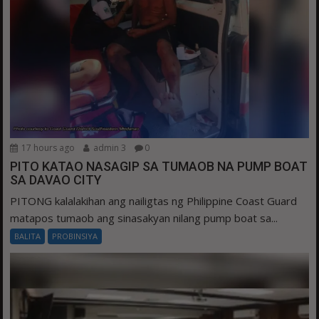
17 hours ago
admin 3
0
PITO KATAO NASAGIP SA TUMAOB NA PUMP BOAT
SA DAVAO CITY
PITONG kalalakihan ang nailigtas ng Philippine Coast Guard
matapos tumaob ang sinasakyan nilang pump boat sa...
BALITA
PROBINSIYA