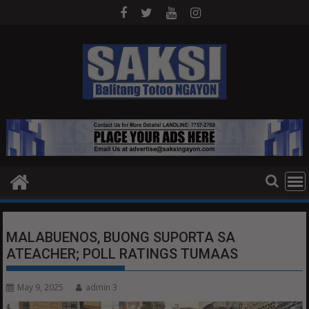
Skip
to
content
MALABUENOS, BUONG SUPORTA SA
ATEACHER; POLL RATINGS TUMAAS
May 9, 2025
admin 3