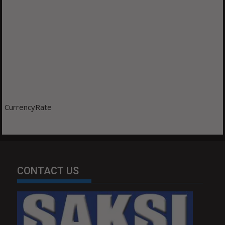
CurrencyRate
CONTACT US