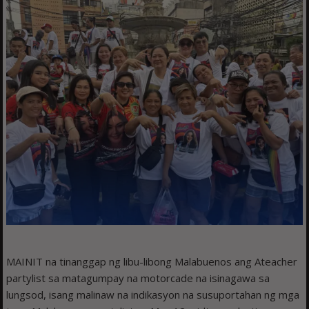
MAINIT na tinanggap ng libu-libong Malabuenos ang Ateacher
partylist sa matagumpay na motorcade na isinagawa sa
lungsod, isang malinaw na indikasyon na susuportahan ng mga