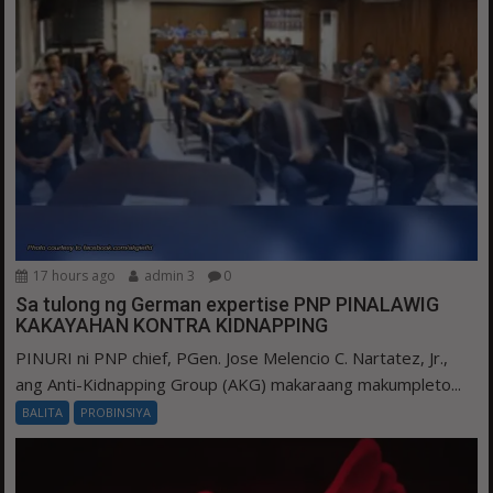
17 hours ago
admin 3
0
Sa tulong ng German expertise PNP PINALAWIG
KAKAYAHAN KONTRA KIDNAPPING
PINURI ni PNP chief, PGen. Jose Melencio C. Nartatez, Jr.,
ang Anti-Kidnapping Group (AKG) makaraang makumpleto...
BALITA
PROBINSIYA