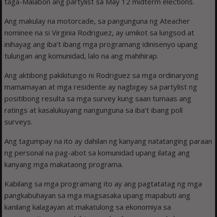
taga-Malabon ang partylist sa May 12 midterm elections.
Ang makulay na motorcade, sa pangunguna ng Ateacher
nominee na si Virginia Rodriguez, ay umikot sa lungsod at
inihayag ang iba’t ibang mga programang idinisenyo upang
tulungan ang komunidad, lalo na ang mahihirap.
Ang aktibong pakikitungo ni Rodriguez sa mga ordinaryong
mamamayan at mga residente ay nagbigay sa partylist ng
positibong resulta sa mga survey kung saan tumaas ang
ratings at kasalukuyang nangunguna sa iba’t ibang poll
surveys.
Ang tagumpay na ito ay dahilan ng kanyang natatanging paraan
ng personal na pag-abot sa komunidad upang ilatag ang
kanyang mga makataong programa.
Kabilang sa mga programang ito ay ang pagtatatag ng mga
pangkabuhayan sa mga magsasaka upang mapabuti ang
kanilang kalagayan at makatulong sa ekonomiya sa