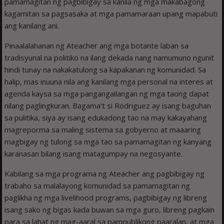
pamamagitan ng pagbibigay sa kanila ng mga makabagong
kagamitan sa pagsasaka at mga pamamaraan upang mapabuti
ang kanilang ani.
Pinaalalahanan ng Ateacher ang mga botante laban sa
tradisyunal na politiko na ilang dekada nang namumuno ngunit
hindi tunay na nakakatulong sa kapakanan ng komunidad. Sa
halip, mas inuuna nila ang kanilang mga personal na interes at
agenda kaysa sa mga pangangailangan ng mga taong dapat
nilang paglingkuran. Bagama’t si Rodriguez ay isang baguhan
sa pulitika, siya ay isang edukadong tao na may kakayahang
magreporma sa maling sistema sa gobyerno at maaaring
magbigay ng tulong sa mga tao sa pamamagitan ng kanyang
karanasan bilang isang matagumpay na negosyante.
Kabilang sa mga programa ng Ateacher ang pagbibigay ng
trabaho sa malalayong komunidad sa pamamagitan ng
paglikha ng mga livelihood programs, pagbibigay ng libreng
isang sako ng bigas kada buwan sa mga guro, libreng pagkain
para sa lahat ng mag-aaral sa pampublikong paaralan, at mga