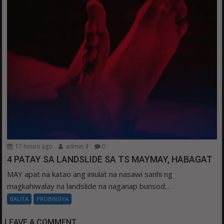
17 hours ago
admin 3
0
4 PATAY SA LANDSLIDE SA TS MAYMAY, HABAGAT
MAY apat na katao ang iniulat na nasawi sanhi ng
magkahiwalay na landslide na naganap bunsod...
BALITA
PROBINSIYA
LEAVE A COMMENT