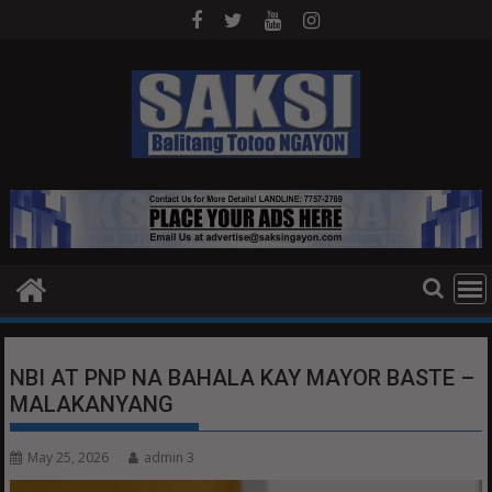
Skip
to
content
NBI AT PNP NA BAHALA KAY MAYOR BASTE –
MALAKANYANG
May 25, 2026
admin 3