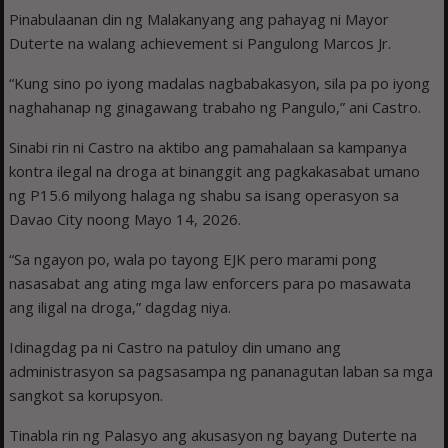
Pinabulaanan din ng Malakanyang ang pahayag ni Mayor
Duterte na walang achievement si Pangulong Marcos Jr.
“Kung sino po iyong madalas nagbabakasyon, sila pa po iyong
naghahanap ng ginagawang trabaho ng Pangulo,” ani Castro.
Sinabi rin ni Castro na aktibo ang pamahalaan sa kampanya
kontra ilegal na droga at binanggit ang pagkakasabat umano
ng P15.6 milyong halaga ng shabu sa isang operasyon sa
Davao City noong Mayo 14, 2026.
“Sa ngayon po, wala po tayong EJK pero marami pong
nasasabat ang ating mga law enforcers para po masawata
ang iligal na droga,” dagdag niya.
Idinagdag pa ni Castro na patuloy din umano ang
administrasyon sa pagsasampa ng pananagutan laban sa mga
sangkot sa korupsyon.
Tinabla rin ng Palasyo ang akusasyon ng bayang Duterte na