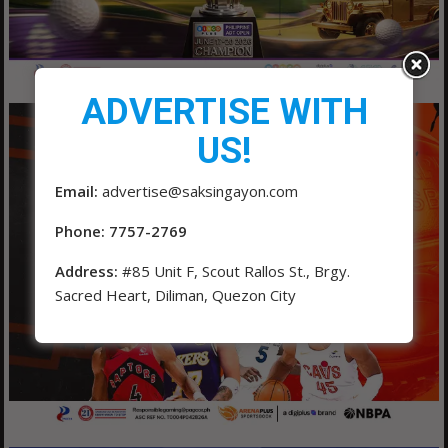
ADVERTISE WITH
US!
Email:
advertise@saksingayon.com
Phone: 7757-2769
Address:
#85 Unit F, Scout Rallos St., Brgy.
Sacred Heart, Diliman, Quezon City