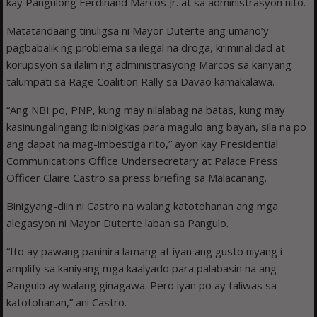
kay Pangulong Ferdinand Marcos Jr. at sa administrasyon nito.
Matatandaang tinuligsa ni Mayor Duterte ang umano’y
pagbabalik ng problema sa ilegal na droga, kriminalidad at
korupsyon sa ilalim ng administrasyong Marcos sa kanyang
talumpati sa Rage Coalition Rally sa Davao kamakalawa.
“Ang NBI po, PNP, kung may nilalabag na batas, kung may
kasinungalingang ibinibigkas para magulo ang bayan, sila na po
ang dapat na mag-imbestiga rito,” ayon kay Presidential
Communications Office Undersecretary at Palace Press
Officer Claire Castro sa press briefing sa Malacañang.
Binigyang-diin ni Castro na walang katotohanan ang mga
alegasyon ni Mayor Duterte laban sa Pangulo.
“Ito ay pawang paninira lamang at iyan ang gusto niyang i-
amplify sa kaniyang mga kaalyado para palabasin na ang
Pangulo ay walang ginagawa. Pero iyan po ay taliwas sa
katotohanan,” ani Castro.