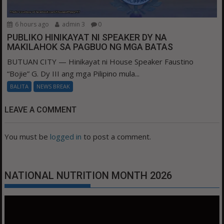
6 hours ago
admin 3
0
PUBLIKO HINIKAYAT NI SPEAKER DY NA
MAKILAHOK SA PAGBUO NG MGA BATAS
BUTUAN CITY — Hinikayat ni House Speaker Faustino
“Bojie” G. Dy III ang mga Pilipino mula...
BALITA
NEWS BREAK
LEAVE A COMMENT
You must be
logged in
to post a comment.
NATIONAL NUTRITION MONTH 2026
Video
Player