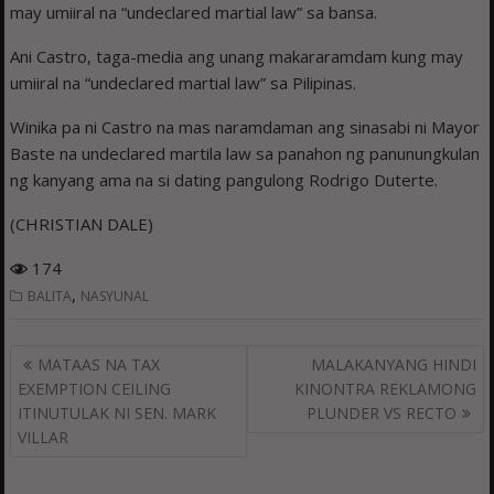
may umiiral na “undeclared martial law” sa bansa.
Ani Castro, taga-media ang unang makararamdam kung may
umiiral na “undeclared martial law” sa Pilipinas.
Winika pa ni Castro na mas naramdaman ang sinasabi ni Mayor
Baste na undeclared martila law sa panahon ng panunungkulan
ng kanyang ama na si dating pangulong Rodrigo Duterte.
(CHRISTIAN DALE)
174
,
BALITA
NASYUNAL
Post
MATAAS NA TAX
MALAKANYANG HINDI
navigation
EXEMPTION CEILING
KINONTRA REKLAMONG
ITINUTULAK NI SEN. MARK
PLUNDER VS RECTO
VILLAR