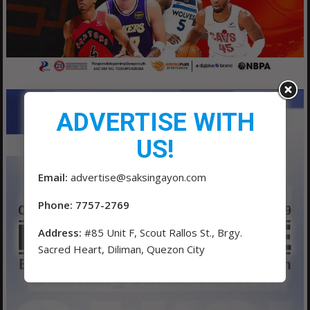
ADVERTISE WITH
US!
Email:
advertise@saksingayon.com
Phone: 7757-2769
Address:
#85 Unit F, Scout Rallos St., Brgy.
Sacred Heart, Diliman, Quezon City