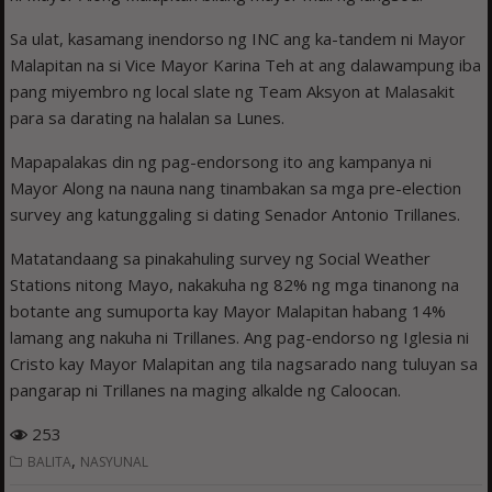
Sa ulat, kasamang inendorso ng INC ang ka-tandem ni Mayor
Malapitan na si Vice Mayor Karina Teh at ang dalawampung iba
pang miyembro ng local slate ng Team Aksyon at Malasakit
para sa darating na halalan sa Lunes.
Mapapalakas din ng pag-endorsong ito ang kampanya ni
Mayor Along na nauna nang tinambakan sa mga pre-election
survey ang katunggaling si dating Senador Antonio Trillanes.
Matatandaang sa pinakahuling survey ng Social Weather
Stations nitong Mayo, nakakuha ng 82% ng mga tinanong na
botante ang sumuporta kay Mayor Malapitan habang 14%
lamang ang nakuha ni Trillanes. Ang pag-endorso ng Iglesia ni
Cristo kay Mayor Malapitan ang tila nagsarado nang tuluyan sa
pangarap ni Trillanes na maging alkalde ng Caloocan.
253
,
BALITA
NASYUNAL