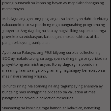
pisong pumasok sa kaban ng bayan ay mapakikinabangan ng
mamamayan.
Mahalaga ang ganitong pag-angat sa koleksyon dahil direktang
nakaaapekto ito sa pondo ng mga pangunahing programa ng
gobyerno. Ang dagdag na kita ay nagsisilbing suporta sa mga
proyekto sa edukasyon, kalusugan, imprastraktura, at iba
pang serbisyong panlipunan.
Ayon pa sa Palasyo, ang P9.3 bilyong surplus collection ng
BOC ay makatutulong sa pagpapalawak ng mga prayoridad na
proyekto ng administrasyon. Ito ay dagdag na pondo na
maaaring ilaan sa mga programang nagbibigay benepisyo sa
mas nakararaming Pilipino.
Ipinunto rin ng Malacañang na ang tagumpay ng ahensya ay
bunga ng mas mahigpit na proseso sa valuation at mas
pinaigting na revenue collection measures.
Sinasabing sa kabila ng mga hamon sa kalakalan, nanatiling