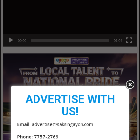
00:00
01:04
ADVERTISE WITH
US!
Email:
advertise@saksingayon.com
Phone: 7757-2769