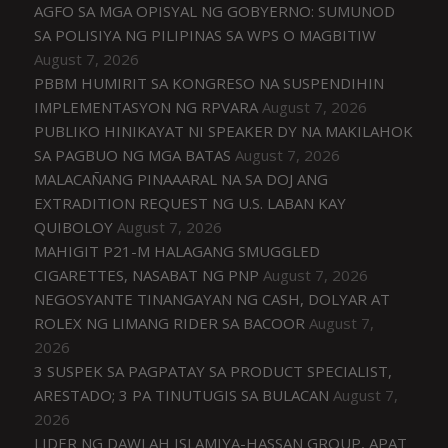
AGFO SA MGA OPISYAL NG GOBYERNO: SUMUNOD
SA POLISIYA NG PILIPINAS SA WPS O MAGBITIW
August 7, 2026
PBBM HUMIRIT SA KONGRESO NA SUSPENDIHIN
IMPLEMENTASYON NG RPVARA
August 7, 2026
PUBLIKO HINIKAYAT NI SPEAKER DY NA MAKILAHOK
SA PAGBUO NG MGA BATAS
August 7, 2026
MALACAÑANG PINAAARAL NA SA DOJ ANG
EXTRADITION REQUEST NG U.S. LABAN KAY
QUIBOLOY
August 7, 2026
MAHIGIT P21-M HALAGANG SMUGGLED
CIGARETTES, NASABAT NG PNP
August 7, 2026
NEGOSYANTE TINANGAYAN NG CASH, DOLYAR AT
ROLEX NG LIMANG RIDER SA BACOOR
August 7,
2026
3 SUSPEK SA PAGPATAY SA PRODUCT SPECIALIST,
ARESTADO; 3 PA TINUTUGIS SA BULACAN
August 7,
2026
LIDER NG DAWLAH ISLAMIYA-HASSAN GROUP, APAT