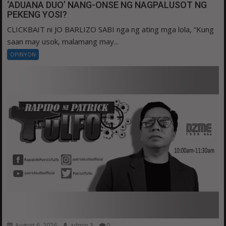
‘ADUANA DUO’ NANG-ONSE NG NAGPALUSOT NG
PEKENG YOSI?
CLICKBAIT ni JO BARLIZO SABI nga ng ating mga lola, “Kung
saan may usok, malamang may...
OPINYON
August 6, 2026
admin 3
0