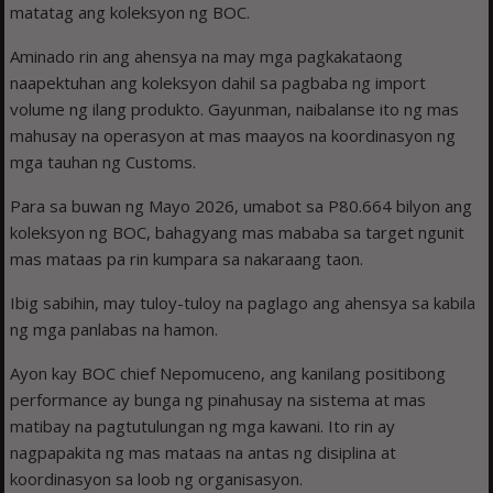
matatag ang koleksyon ng BOC.
Aminado rin ang ahensya na may mga pagkakataong
naapektuhan ang koleksyon dahil sa pagbaba ng import
volume ng ilang produkto. Gayunman, naibalanse ito ng mas
mahusay na operasyon at mas maayos na koordinasyon ng
mga tauhan ng Customs.
Para sa buwan ng Mayo 2026, umabot sa P80.664 bilyon ang
koleksyon ng BOC, bahagyang mas mababa sa target ngunit
mas mataas pa rin kumpara sa nakaraang taon.
Ibig sabihin, may tuloy-tuloy na paglago ang ahensya sa kabila
ng mga panlabas na hamon.
Ayon kay BOC chief Nepomuceno, ang kanilang positibong
performance ay bunga ng pinahusay na sistema at mas
matibay na pagtutulungan ng mga kawani. Ito rin ay
nagpapakita ng mas mataas na antas ng disiplina at
koordinasyon sa loob ng organisasyon.