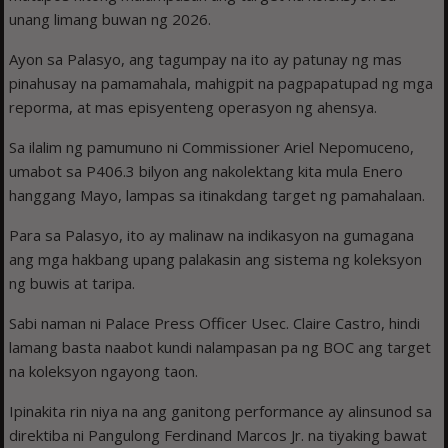
unang limang buwan ng 2026.
Ayon sa Palasyo, ang tagumpay na ito ay patunay ng mas
pinahusay na pamamahala, mahigpit na pagpapatupad ng mga
reporma, at mas episyenteng operasyon ng ahensya.
Sa ilalim ng pamumuno ni Commissioner Ariel Nepomuceno,
umabot sa P406.3 bilyon ang nakolektang kita mula Enero
hanggang Mayo, lampas sa itinakdang target ng pamahalaan.
Para sa Palasyo, ito ay malinaw na indikasyon na gumagana
ang mga hakbang upang palakasin ang sistema ng koleksyon
ng buwis at taripa.
Sabi naman ni Palace Press Officer Usec. Claire Castro, hindi
lamang basta naabot kundi nalampasan pa ng BOC ang target
na koleksyon ngayong taon.
Ipinakita rin niya na ang ganitong performance ay alinsunod sa
direktiba ni Pangulong Ferdinand Marcos Jr. na tiyaking bawat