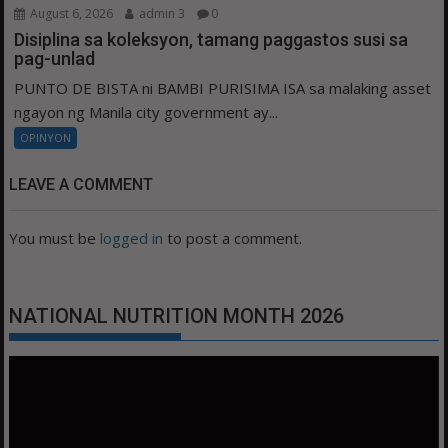
August 6, 2026
admin 3
0
Disiplina sa koleksyon, tamang paggastos susi sa
pag-unlad
PUNTO DE BISTA ni BAMBI PURISIMA ISA sa malaking asset
ngayon ng Manila city government ay...
OPINYON
LEAVE A COMMENT
You must be
logged in
to post a comment.
NATIONAL NUTRITION MONTH 2026
Video
Player