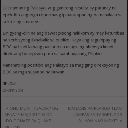
Giit naman ng Palasyo, ang ganitong resulta ay patunay na
epektibo ang mga repormang ipinatutupad ng pamahalaan sa
sektor ng customs.
Binigyang-diin na ang bawat pisong nalilikom ay may katumbas
na serbisyong ibinabalik sa publiko. Kaya ang tagumpay ng
BOC ay hindi lamang panloob na usapin ng ahensya kundi
direktang benepisyo para sa sambayanang Pilipino.
Nananatiling positibo ang Palasyo sa magiging direksyon ng
BOC sa mga susunod na buwan.
253
OPINYON
Post
ONE-MONTH SALARY NG
MANAOIS PAIRCARGO TEAM,
navigation
SENATE MAJORITY BLOC
LAMPAS SA TARGET, P2.3-
IDO-DONATE SA QUAKE
BILYON NASUNGKIT!
VICTIMS