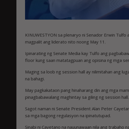
KINUWESTYON sa plenaryo ni Senador Erwin Tulfo an
magpalit ang liderato nito noong May 11.
Ipinarating ng Senate Media kay Tulfo ang pagbaba
floor kung saan matatagpuan ang opisina ng mga se
Maging sa loob ng session hall ay nilimitahan ang lu
na bahagi.
May pagkakataon pang hinaharang din ang mga mam
pinagbabawalang maghintay sa giling ng session hall.
Sagot naman ni Senate President Alan Peter Cayetano
sa mga bagong regulasyon na ipinatutupad.
Sinabi ni Cayetano na nauunawaan nila ang trabaho 