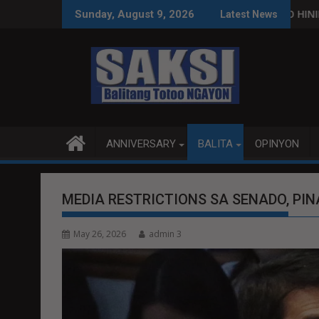
Skip
TIW
USPENDIHIN IMPLEMENTASYON NG RPVARA
PUBLIKO HINIKAYAT NI SPEAKER DY NA MA
Sunday, August 9, 2026
Latest News
to
content
ANNIVERSARY
BALITA
OPINYON
MEDIA RESTRICTIONS SA SENADO, PI
May 26, 2026
admin 3