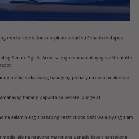
g media restrictions na ipinatutupad sa Senado matapos
wal ng Senate Sgt At Arms sa mga mamamahayag sa 5th at 6th
nador.
gar ng media sa kaliwang bahagi ng plenary na nasa pinakalikod
amahayag habang papunta sa Senate lounge at
 na aalamin ang sinasabing restrictions dahil wala siyang alam
ng media lalo na ngayong mainit ang Senado kaya’t nangakong