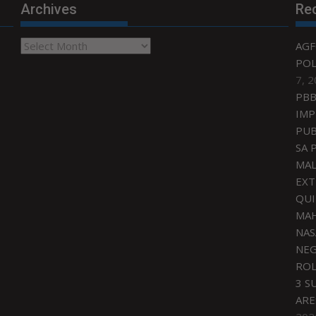
Archives
Re
Archives
AGF
POL
7, 
PBB
IMP
PUB
SA 
MAL
EXT
QU
MAH
NAS
NEG
ROL
3 S
ARE