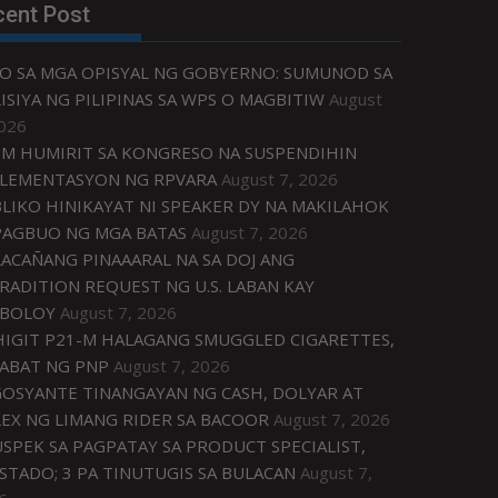
cent Post
O SA MGA OPISYAL NG GOBYERNO: SUMUNOD SA
ISIYA NG PILIPINAS SA WPS O MAGBITIW
August
2026
M HUMIRIT SA KONGRESO NA SUSPENDIHIN
LEMENTASYON NG RPVARA
August 7, 2026
LIKO HINIKAYAT NI SPEAKER DY NA MAKILAHOK
PAGBUO NG MGA BATAS
August 7, 2026
ACAÑANG PINAAARAL NA SA DOJ ANG
RADITION REQUEST NG U.S. LABAN KAY
IBOLOY
August 7, 2026
IGIT P21-M HALAGANG SMUGGLED CIGARETTES,
ABAT NG PNP
August 7, 2026
OSYANTE TINANGAYAN NG CASH, DOLYAR AT
EX NG LIMANG RIDER SA BACOOR
August 7, 2026
USPEK SA PAGPATAY SA PRODUCT SPECIALIST,
STADO; 3 PA TINUTUGIS SA BULACAN
August 7,