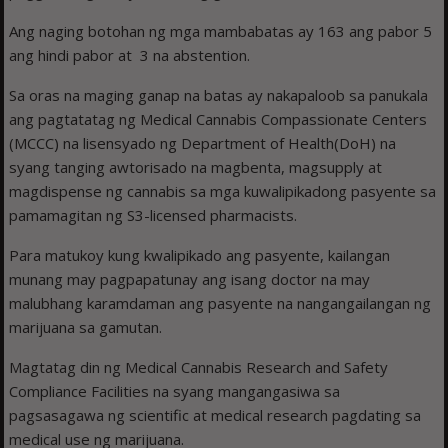
Ang naging botohan ng mga mambabatas ay 163 ang pabor 5
ang hindi pabor at 3 na abstention.
Sa oras na maging ganap na batas ay nakapaloob sa panukala
ang pagtatatag ng Medical Cannabis Compassionate Centers
(MCCC) na lisensyado ng Department of Health(DoH) na
syang tanging awtorisado na magbenta, magsupply at
magdispense ng cannabis sa mga kuwalipikadong pasyente sa
pamamagitan ng S3-licensed pharmacists.
Para matukoy kung kwalipikado ang pasyente, kailangan
munang may pagpapatunay ang isang doctor na may
malubhang karamdaman ang pasyente na nangangailangan ng
marijuana sa gamutan.
Magtatag din ng Medical Cannabis Research and Safety
Compliance Facilities na syang mangangasiwa sa
pagsasagawa ng scientific at medical research pagdating sa
medical use ng marijuana.