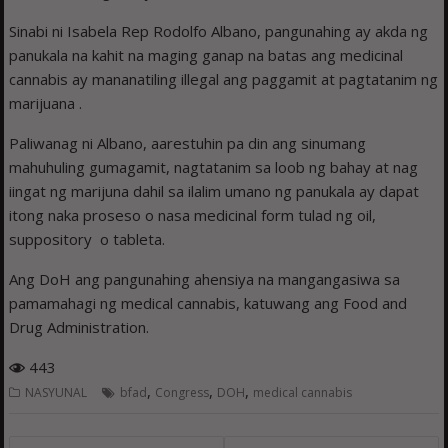
Sinabi ni Isabela Rep Rodolfo Albano, pangunahing ay akda ng
panukala na kahit na maging ganap na batas ang medicinal
cannabis ay mananatiling illegal ang paggamit at pagtatanim ng
marijuana .
Paliwanag ni Albano, aarestuhin pa din ang sinumang
mahuhuling gumagamit, nagtatanim sa loob ng bahay at nag
iingat ng marijuna dahil sa ilalim umano ng panukala ay dapat
itong naka proseso o nasa medicinal form tulad ng oil,
suppository o tableta.
Ang DoH ang pangunahing ahensiya na mangangasiwa sa
pamamahagi ng medical cannabis, katuwang ang Food and
Drug Administration.
443
,
,
,
NASYUNAL
bfad
Congress
DOH
medical cannabis