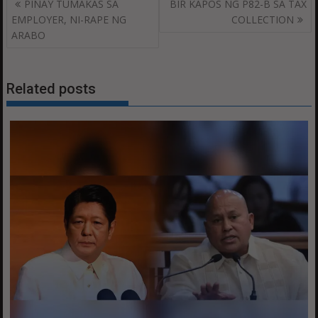
Post
PINAY TUMAKAS SA
BIR KAPOS NG P82-B SA TAX
navigation
EMPLOYER, NI-RAPE NG
COLLECTION
ARABO
Related posts