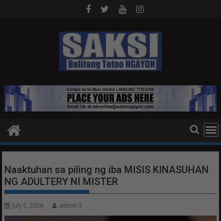
Skip
to
content
Naaktuhan sa piling ng iba MISIS KINASUHAN
NG ADULTERY NI MISTER
July 5, 2026
admin 3