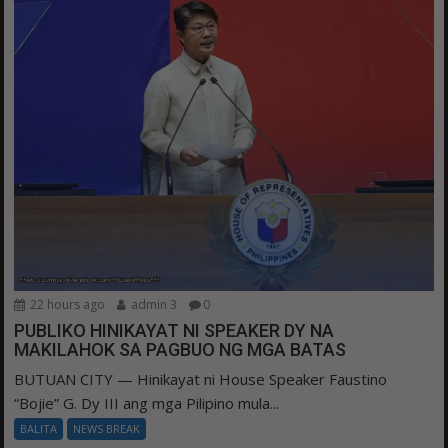
22 hours ago
admin 3
0
PUBLIKO HINIKAYAT NI SPEAKER DY NA
MAKILAHOK SA PAGBUO NG MGA BATAS
BUTUAN CITY — Hinikayat ni House Speaker Faustino
“Bojie” G. Dy III ang mga Pilipino mula...
BALITA
NEWS BREAK