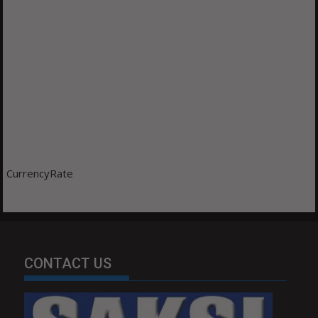
CurrencyRate
CONTACT US