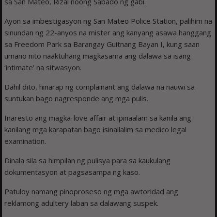
sa San Mateo, Rizal noong Sabado ng gabi.
Ayon sa imbestigasyon ng San Mateo Police Station, palihim na
sinundan ng 22-anyos na mister ang kanyang asawa hanggang
sa Freedom Park sa Barangay Guitnang Bayan I, kung saan
umano nito naaktuhang magkasama ang dalawa sa isang
‘intimate’ na sitwasyon.
Dahil dito, hinarap ng complainant ang dalawa na nauwi sa
suntukan bago nagresponde ang mga pulis.
Inaresto ang magka-love affair at ipinaalam sa kanila ang
kanilang mga karapatan bago isinailalim sa medico legal
examination.
Dinala sila sa himpilan ng pulisya para sa kaukulang
dokumentasyon at pagsasampa ng kaso.
Patuloy namang pinoproseso ng mga awtoridad ang
reklamong adultery laban sa dalawang suspek.