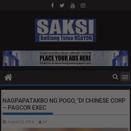
Skip
to
content
NAGPAPATAKBO NG POGO, ‘DI CHINESE CORP
– PAGCOR EXEC
August 23, 2019
Jet