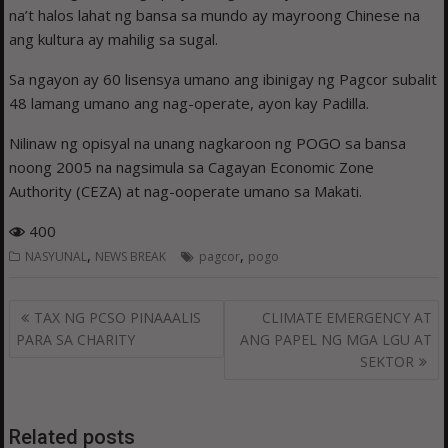
na’t halos lahat ng bansa sa mundo ay mayroong Chinese na
ang kultura ay mahilig sa sugal.
Sa ngayon ay 60 lisensya umano ang ibinigay ng Pagcor subalit
48 lamang umano ang nag-operate, ayon kay Padilla.
Nilinaw ng opisyal na unang nagkaroon ng POGO sa bansa
noong 2005 na nagsimula sa Cagayan Economic Zone
Authority (CEZA) at nag-ooperate umano sa Makati.
400
,
,
NASYUNAL
NEWS BREAK
pagcor
pogo
Post
TAX NG PCSO PINAAALIS
CLIMATE EMERGENCY AT
navigation
PARA SA CHARITY
ANG PAPEL NG MGA LGU AT
SEKTOR
Related posts