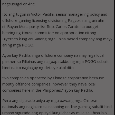
nagsusugal on-line.
Ito ang tugon ni Victor Padilla, senior manager ng policy and
offshore gaming licensing division ng Pagcor, nang uriratin
ni Bayan Muna party-list Rep. Carlos Zarate sa budget
hearing ng House committee on appropriation nitong
Biyernes kung anu-anong mga China based company ang may-
ari ng mga POGO.
Ayon kay Padilla, mga offshore company na may mga local
partner sa Pilipinas ang nagpapatakbo ng mga POGO subalit
hindi na ito nagbigay ng detalye ukol dito.
“No companies operated by Chinese corporation because
mostly offshore companies, however they have local
companies here in the Philippines,” ayon kay Padilla.
Pero ang sigurado aniya ay mga pawang mga Chinese
nationals ang naglalaro sa nasabing on-line gaming subalit hindi
umano sigurado ang opisyal kung lahat ay mula sa China lalo