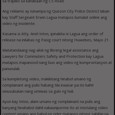
sa trapiko sa kahabaan ng C5 Road.
Ang reklamo ay isinampa ng Quezon City Police District laban
kay Staff Sergeant Erwin Lagua matapos kumalat online ang
video ng insidente.
Kasama si Atty. Ariel Inton, ipinakita ni Lagua ang order of
release na inilabas ng Pasig court nitong Huwebes, Mayo 21.
Matatandaang nag-alok ng libreng legal assistance ang
Lawyers for Commuters Safety and Protection kay Lagua
matapos mapanood nang buo ang video ng komprontasyon at
panunulak.
Sa kumpletong video, makikitang hinabol umano ng
complainant ang pulis habang tila inaasar pa ito kahit
sinusubukan nang umiwas sa gulo ng huli.
Ayon kay Inton, alam umano ng complainant na pulis ang
kanyang hinahabol dahil nakauniporme ito at mistulang video
content umano ang habol ng rider matapos nitong sabihin na