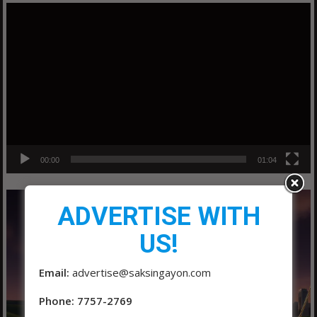
Video
Player
00:00
01:04
ADVERTISE WITH
US!
Email:
advertise@saksingayon.com
Phone: 7757-2769