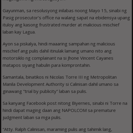
Gayunman, sa resolusyong inilabas noong Mayo 15, sinabi ng
Pasig prosecutor’s office na walang sapat na ebidensya upang
ituloy ang kasong frustrated murder at malicious mischief
laban kay Lagua.
Ayon sa piskalya, hindi maaaring sampahan ng malicious
mischief ang pulis dahil itinulak lamang umano nito ang
motorsiklo ng complainant na si Jhone Vincent Cayanes
matapos siyang habulin para komprontahin.
Samantala, binatikos ni Nicolas Torre III ng Metropolitan
Manila Development Authority si Calinisan dahil umano sa
ginawang “trial by publicity” laban sa pulis.
Sa kanyang Facebook post nitong Biyernes, sinabi ni Torre na
hindi dapat maging daan ang NAPOLCOM sa premature
judgment laban sa mga pulis.
“Atty. Ralph Calinisan, maraming pulis ang tahimik lang,