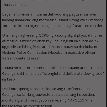
“Nasa video ka.”
Bagama’t inamin ni Inton na delikado ang pagtulak sa rider
habang umaandar ang motorsiklo, sinabi nitong wala umanong
“intent to kill” si Lagua upang sampahan ng frustrated murder.
Una nang naghain ang QCPD ng kasong slight physical injuries
at malicious mischief laban kay Lagua ngunit kalaunan ay in-
upgrade ito bilang frustrated murder batay sa direktiba ni
National Police Commission (Napolcom) executive officer
Rafael Vicente Calinisan.
Pinuna rin ni Calinisan sina Lt. Col. Edison Ouano at Cpl. Benito
Catungal dahil umano sa “wrongful and deliberate downgrade”
ng kaso.
Dahil dito, ipinag-utos ni Calinisan ang relief nina Ouano at
Catungal sa kanilang puwesto at inatasan ang inspection,
monitoring and investigation service ng NAPOLCOM na
magsagawa ng imbestigasyon.