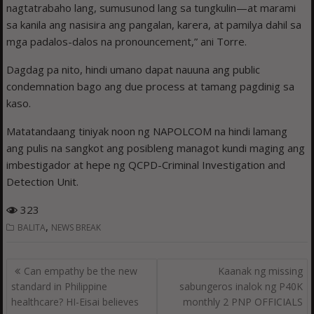
nagtatrabaho lang, sumusunod lang sa tungkulin—at marami
sa kanila ang nasisira ang pangalan, karera, at pamilya dahil sa
mga padalos-dalos na pronouncement,” ani Torre.
Dagdag pa nito, hindi umano dapat nauuna ang public
condemnation bago ang due process at tamang pagdinig sa
kaso.
Matatandaang tiniyak noon ng NAPOLCOM na hindi lamang
ang pulis na sangkot ang posibleng managot kundi maging ang
imbestigador at hepe ng QCPD-Criminal Investigation and
Detection Unit.
323
,
BALITA
NEWS BREAK
Post
Can empathy be the new
Kaanak ng missing
navigation
standard in Philippine
sabungeros inalok ng P40K
healthcare? HI-Eisai believes
monthly 2 PNP OFFICIALS