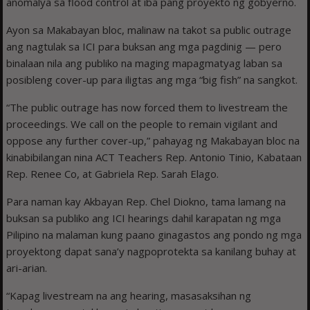
anomalya sa flood control at iba pang proyekto ng gobyerno.
Ayon sa Makabayan bloc, malinaw na takot sa public outrage
ang nagtulak sa ICI para buksan ang mga pagdinig — pero
binalaan nila ang publiko na maging mapagmatyag laban sa
posibleng cover-up para iligtas ang mga “big fish” na sangkot.
“The public outrage has now forced them to livestream the
proceedings. We call on the people to remain vigilant and
oppose any further cover-up,” pahayag ng Makabayan bloc na
kinabibilangan nina ACT Teachers Rep. Antonio Tinio, Kabataan
Rep. Renee Co, at Gabriela Rep. Sarah Elago.
Para naman kay Akbayan Rep. Chel Diokno, tama lamang na
buksan sa publiko ang ICI hearings dahil karapatan ng mga
Pilipino na malaman kung paano ginagastos ang pondo ng mga
proyektong dapat sana’y nagpoprotekta sa kanilang buhay at
ari-arian.
“Kapag livestream na ang hearing, masasaksihan ng