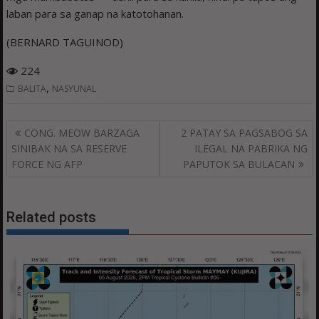
laban para sa ganap na katotohanan.
(BERNARD TAGUINOD)
224
,
BALITA
NASYUNAL
Post
CONG. MEOW BARZAGA
2 PATAY SA PAGSABOG SA
navigation
SINIBAK NA SA RESERVE
ILEGAL NA PABRIKA NG
FORCE NG AFP
PAPUTOK SA BULACAN
Related posts