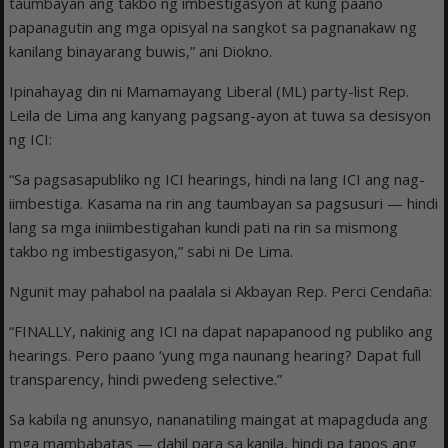
taumbayan ang takbo ng imbestigasyon at kung paano
papanagutin ang mga opisyal na sangkot sa pagnanakaw ng
kanilang binayarang buwis,” ani Diokno.
Ipinahayag din ni Mamamayang Liberal (ML) party-list Rep.
Leila de Lima ang kanyang pagsang-ayon at tuwa sa desisyon
ng ICI:
“Sa pagsasapubliko ng ICI hearings, hindi na lang ICI ang nag-
iimbestiga. Kasama na rin ang taumbayan sa pagsusuri — hindi
lang sa mga iniimbestigahan kundi pati na rin sa mismong
takbo ng imbestigasyon,” sabi ni De Lima.
Ngunit may pahabol na paalala si Akbayan Rep. Perci Cendaña:
“FINALLY, nakinig ang ICI na dapat napapanood ng publiko ang
hearings. Pero paano ‘yung mga naunang hearing? Dapat full
transparency, hindi pwedeng selective.”
Sa kabila ng anunsyo, nananatiling maingat at mapagduda ang
mga mambabatas — dahil para sa kanila, hindi pa tapos ang