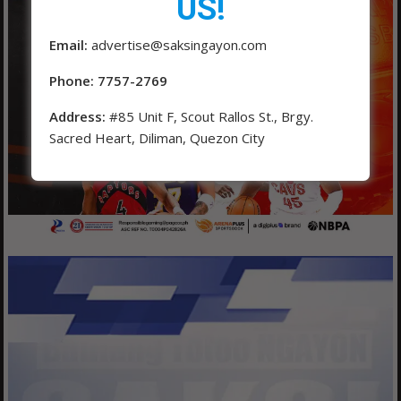
US!
Email:
advertise@saksingayon.com
Phone: 7757-2769
Address:
#85 Unit F, Scout Rallos St., Brgy.
Sacred Heart, Diliman, Quezon City