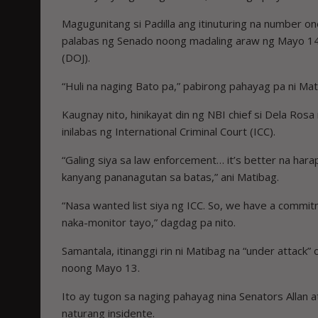
Magugunitang si Padilla ang itinuturing na number o
palabas ng Senado noong madaling araw ng Mayo 14,
(DOJ).
“Huli na naging Bato pa,” pabirong pahayag pa ni Mat
Kaugnay nito, hinikayat din ng NBI chief si Dela Ros
inilabas ng International Criminal Court (ICC).
“Galing siya sa law enforcement… it’s better na harap
kanyang pananagutan sa batas,” ani Matibag.
“Nasa wanted list siya ng ICC. So, we have a commitm
naka-monitor tayo,” dagdag pa nito.
Samantala, itinanggi rin ni Matibag na “under attack
noong Mayo 13.
Ito ay tugon sa naging pahayag nina Senators Allan 
naturang insidente.