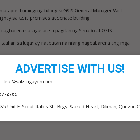
 matapos humingi ng tulong si GSIS General Manager Wick
gnay sa GSIS premises at Senate building.
g nagbarena sa lagusan sa pagitan ng Senado at GSIS.
 tauhan sa lugar ay naabutan na nilang nagbabarena ang mga
ADVERTISE WITH US!
ertise@saksingayon.com
57-2769
KAMARA IIMBESTIGAHAN NGCP SA SUNOD-SUNOD NA
85 Unit F, Scout Rallos St., Brgy. Sacred Heart, Diliman, Quezon C
BROWNOUT