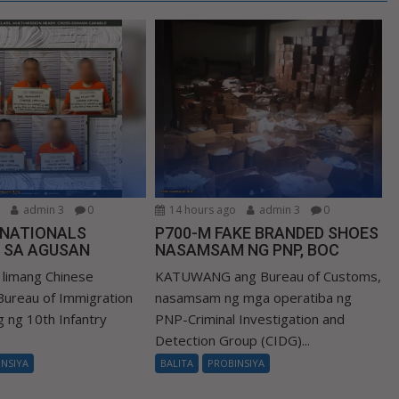
o
admin 3
0
14 hours ago
admin 3
0
 NATIONALS
P700-M FAKE BRANDED SHOES
 SA AGUSAN
NASAMSAM NG PNP, BOC
limang Chinese
KATUWANG ang Bureau of Customs,
 Bureau of Immigration
nasamsam ng mga operatiba ng
ng ng 10th Infantry
PNP-Criminal Investigation and
Detection Group (CIDG)...
INSIYA
BALITA
PROBINSIYA