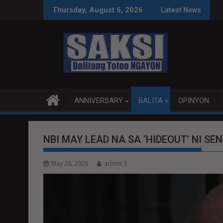
Skip
ACE TALKS MAS PRODUKTIBO
P92.8 MILYON ANG USA
Thursday, August 6, 2026
Latest News
to
content
ANNIVERSARY
BALITA
OPINYON
NBI MAY LEAD NA SA ‘HIDEOUT’ NI SEN
May 20, 2026
admin 3