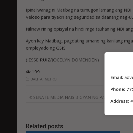
Ipinaliwanag ni Matibag na tumugon lamang ang NBI
Veloso para tiyakin ang seguridad sa daanang nag-uu
Nilinaw rin ng opisyal na hindi mga tauhan ng NBI an
Ayon kay Matibag, pagdating umano ng kanilang mga
empleyado ng GSIS.
(JESSE RUIZ/JOCELYN DOMENDEN)
199
Email:
adv
,
BALITA
METRO
Phone: 77
Post
SENATE MEDIA NAIS BIGYAN NG PAGKILALA
Address:
#
navigation
Related posts