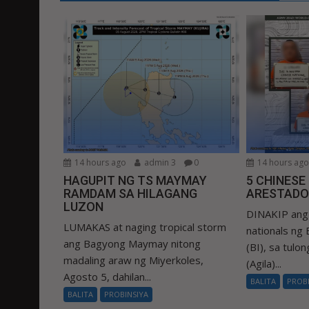
14 hours ago
admin 3
0
14 hours ag
HAGUPIT NG TS MAYMAY
5 CHINESE
RAMDAM SA HILAGANG
ARESTADO
LUZON
DINAKIP ang 
LUMAKAS at naging tropical storm
nationals ng
ang Bagyong Maymay nitong
(BI), sa tulo
madaling araw ng Miyerkoles,
(Agila)...
Agosto 5, dahilan...
BALITA
PROB
BALITA
PROBINSIYA