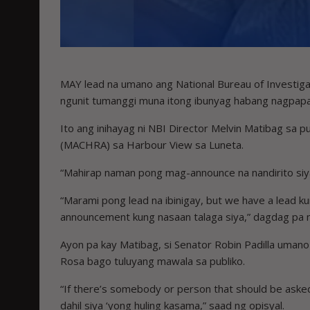
MAY lead na umano ang National Bureau of Investiga
ngunit tumanggi muna itong ibunyag habang nagpapa
Ito ang inihayag ni NBI Director Melvin Matibag sa p
(MACHRA) sa Harbour View sa Luneta.
“Mahirap naman pong mag-announce na nandirito siya 
“Marami pong lead na ibinigay, but we have a lead k
announcement kung nasaan talaga siya,” dagdag pa n
Ayon pa kay Matibag, si Senator Robin Padilla umano 
Rosa bago tuluyang mawala sa publiko.
“If there’s somebody or person that should be asked
dahil siya ‘yong huling kasama,” saad ng opisyal.