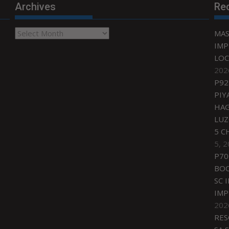
Archives
Re
Archives
MAS
IMP
LOC
202
P92
PIY
HAG
LU
5 C
5, 
P70
BO
SC 
IMP
202
RES