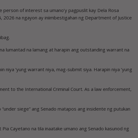
ne person of interest sa umano’y pagpuslit kay Dela Rosa
 2026 na ngayon ay iniimbestigahan ng Department of Justice
ibag.
a na lumantad na lamang at harapin ang outstanding warrant na
in niya ‘yung warrant niya, mag-submit siya. Harapin niya ‘yung
ent to the International Criminal Court. As a law enforcement,
” o “under siege” ang Senado matapos ang insidente ng putukan
at Pia Cayetano na tila inaatake umano ang Senado kasunod ng