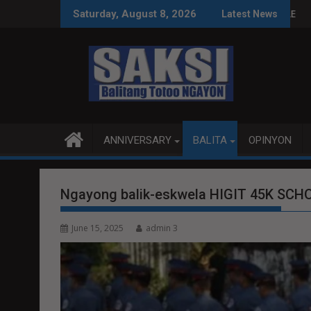
Skip
SA WPS O MAGBITIW
 KONGRESO NA SUSPENDIHIN IMPLEMENTASYON NG RPVARA
PUBLIKO HINIKAYAT NI SP
Saturday, August 8, 2026
Latest News
to
content
ANNIVERSARY
BALITA
OPINYON
Ngayong balik-eskwela HIGIT 45K S
June 15, 2025
admin 3