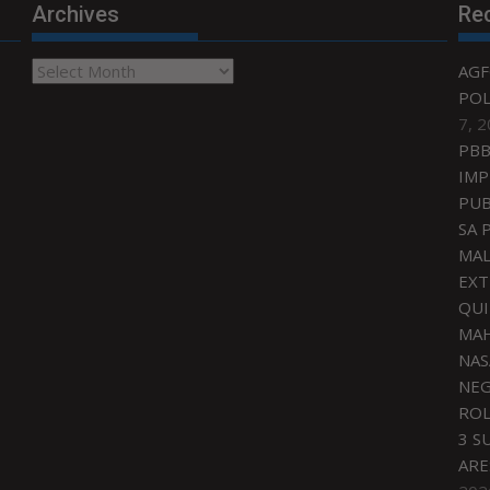
Archives
Re
Archives
AGF
POL
7, 
PBB
IMP
PUB
SA 
MAL
EXT
QU
MAH
NAS
NEG
ROL
3 S
ARE