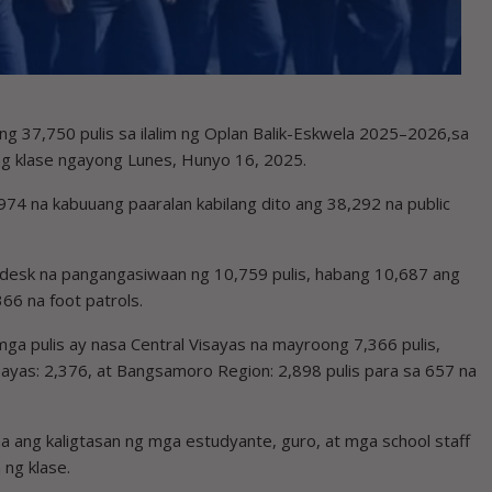
g 37,750 pulis sa ilalim ng Oplan Balik-Eskwela 2025–2026,sa
ng klase ngayong Lunes, Hunyo 16, 2025.
74 na kabuuang paaralan kabilang dito ang 38,292 na public
 desk na pangangasiwaan ng 10,759 pulis, habang 10,687 ang
6 na foot patrols.
ga pulis ay nasa Central Visayas na mayroong 7,366 pulis,
isayas: 2,376, at Bangsamoro Region: 2,898 pulis para sa 657 na
 na ang kaligtasan ng mga estudyante, guro, at mga school staff
 ng klase.