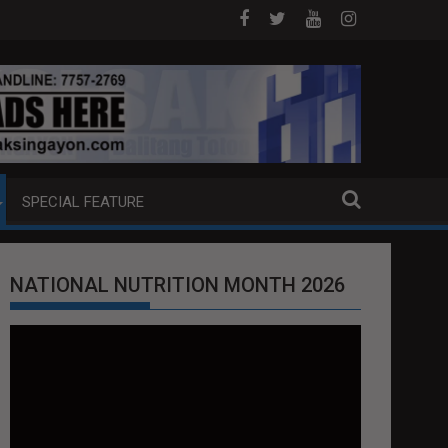
J ANG EXTRADITION REQUEST NG U.S. LABAN KAY QUIBOLOY
MAHIGIT P21-M HALAGANG SMUGGLED CIG
SPECIAL FEATURE
NATIONAL NUTRITION MONTH 2026
Video
Player