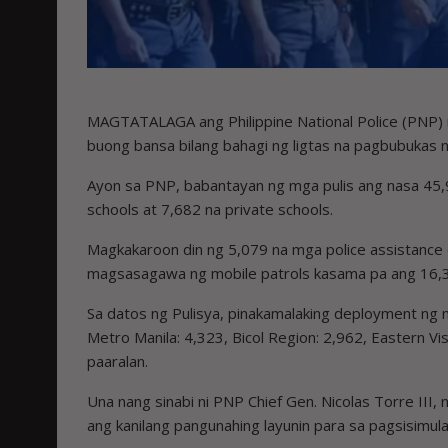
MAGTATALAGA ang Philippine National Police (PNP) n
buong bansa bilang bahagi ng ligtas na pagbubukas 
Ayon sa PNP, babantayan ng mga pulis ang nasa 45,9
schools at 7,682 na private schools.
Magkakaroon din ng 5,079 na mga police assistance
magsasagawa ng mobile patrols kasama pa ang 16,36
Sa datos ng Pulisya, pinakamalaking deployment ng m
Metro Manila: 4,323, Bicol Region: 2,962, Eastern V
paaralan.
Una nang sinabi ni PNP Chief Gen. Nicolas Torre III,
ang kanilang pangunahing layunin para sa pagsisimula