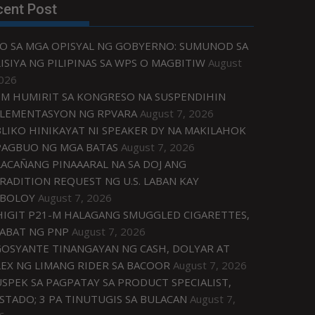
cent Post
O SA MGA OPISYAL NG GOBYERNO: SUMUNOD SA
ISIYA NG PILIPINAS SA WPS O MAGBITIW
August
2026
M HUMIRIT SA KONGRESO NA SUSPENDIHIN
LEMENTASYON NG RPVARA
August 7, 2026
LIKO HINIKAYAT NI SPEAKER DY NA MAKILAHOK
PAGBUO NG MGA BATAS
August 7, 2026
ACAÑANG PINAAARAL NA SA DOJ ANG
RADITION REQUEST NG U.S. LABAN KAY
IBOLOY
August 7, 2026
IGIT P21-M HALAGANG SMUGGLED CIGARETTES,
ABAT NG PNP
August 7, 2026
OSYANTE TINANGAYAN NG CASH, DOLYAR AT
EX NG LIMANG RIDER SA BACOOR
August 7, 2026
USPEK SA PAGPATAY SA PRODUCT SPECIALIST,
STADO; 3 PA TINUTUGIS SA BULACAN
August 7,