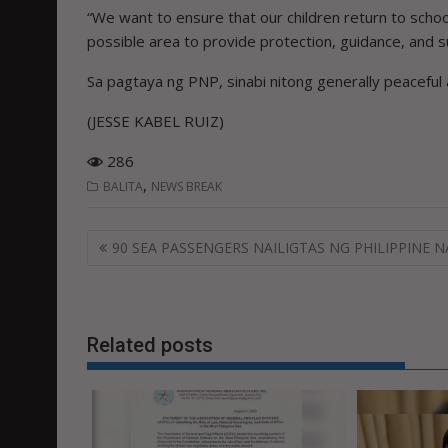
“We want to ensure that our children return to school
possible area to provide protection, guidance, and s
Sa pagtaya ng PNP, sinabi nitong generally peacefu
(JESSE KABEL RUIZ)
286
,
BALITA
NEWS BREAK
Post
90 SEA PASSENGERS NAILIGTAS NG PHILIPPINE N
navigation
Related posts