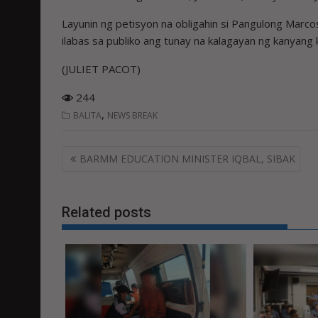
Layunin ng petisyon na obligahin si Pangulong Marc
ilabas sa publiko ang tunay na kalagayan ng kanyang 
(JULIET PACOT)
244
,
BALITA
NEWS BREAK
Post
BARMM EDUCATION MINISTER IQBAL, SIBAK
navigation
Related posts