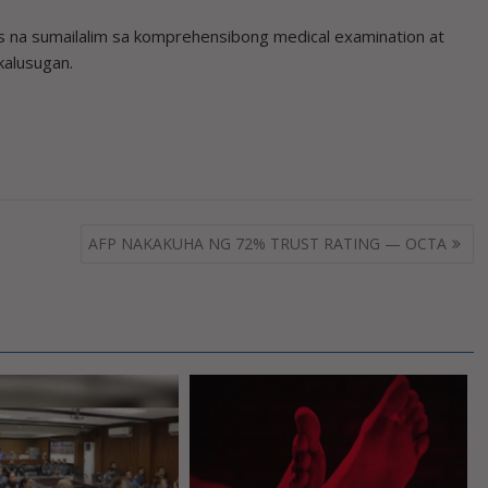
os na sumailalim sa komprehensibong medical examination at
kalusugan.
AFP NAKAKUHA NG 72% TRUST RATING — OCTA