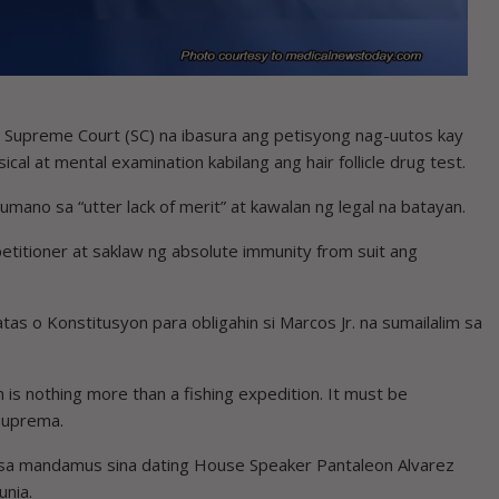
a Supreme Court (SC) na ibasura ang petisyong nag-uutos kay
cal at mental examination kabilang ang hair follicle drug test.
mano sa “utter lack of merit” at kawalan ng legal na batayan.
petitioner at saklaw ng absolute immunity from suit ang
as o Konstitusyon para obligahin si Marcos Jr. na sumailalim sa
n is nothing more than a fishing expedition. It must be
Suprema.
 sa mandamus sina dating House Speaker Pantaleon Alvarez
unia.