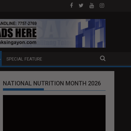
OB NA PUMP BOAT SA DAVAO CITY
Sa tulong ng German expertise PNP 
SPECIAL FEATURE
NATIONAL NUTRITION MONTH 2026
Video
Player