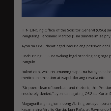
HINILING ng Office of the Solicitor General (OSG) s
Pangulong Ferdinand Marcos Jr. na sumailalim sa physi
Ayon sa OSG, dapat agad ibasura ang petisyon dahil u
Sinabi rin ng OSG na walang legal standing ang mga 
Pangulo.
Bukod dito, wala rin umanong sapat na batayan sa bat
medical examination at isapubliko ang resulta nito.
“Stripped clean of bombast and rhetoric, this Petitio
resolutely denied,” ayon sa sagot ng OSG sa Korte 
Magugunitang naghain noong Abril ng petisyon para
kasama sina Virgilio Garcia, Juan Raña, at Raymundo J