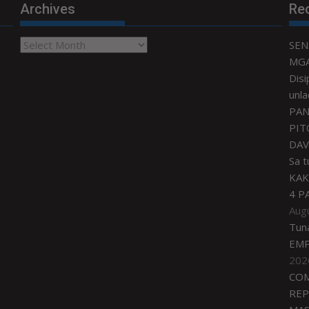
Archives
Re
Archives
SEN
MGA
Disi
unla
PAN
PIT
DAV
Sa 
KAK
4 P
Aug
Tun
EMP
202
COM
REP