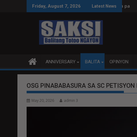
Skip
oleksyon, tamang paggastos susi sa pag-unlad
PANANAMPALATAYA
Friday, August 7, 2026
Latest News
to
content
ANNIVERSARY
BALITA
OPINYON
OSG PINABABASURA SA SC PETISYON 
May 20, 2026
admin 3