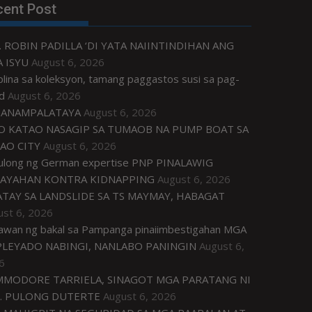
cent Post
. ROBIN PADILLA ‘DI YATA NAIINTINDIHAN ANG
 ISYU
August 6, 2026
plina sa koleksyon, tamang paggastos susi sa pag-
d
August 6, 2026
ANAMPALATAYA
August 6, 2026
O KATAO NASAGIP SA TUMAOB NA PUMP BOAT SA
AO CITY
August 6, 2026
tulong ng German expertise PNP PINALAWIG
AYAHAN KONTRA KIDNAPPING
August 6, 2026
ATAY SA LANDSLIDE SA TS MAYMAY, HABAGAT
ust 6, 2026
awan ng bakal sa Pampanga pinaiimbestigahan MGA
LEYADO NABINGI, NANLABO PANINGIN
August 6,
6
MODORE TARRIELA, SINAGOT MGA PARATANG NI
. PULONG DUTERTE
August 6, 2026