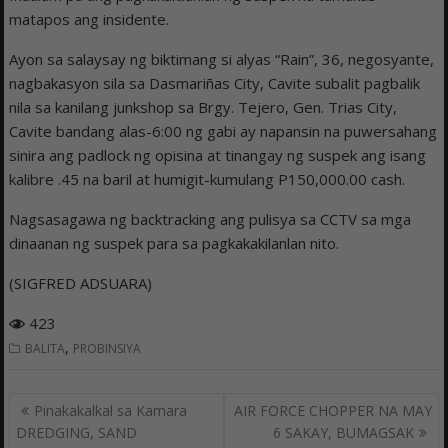
matapos ang insidente.
Ayon sa salaysay ng biktimang si alyas “Rain”, 36, negosyante,
nagbakasyon sila sa Dasmariñas City, Cavite subalit pagbalik
nila sa kanilang junkshop sa Brgy. Tejero, Gen. Trias City,
Cavite bandang alas-6:00 ng gabi ay napansin na puwersahang
sinira ang padlock ng opisina at tinangay ng suspek ang isang
kalibre .45 na baril at humigit-kumulang P150,000.00 cash.
Nagsasagawa ng backtracking ang pulisya sa CCTV sa mga
dinaanan ng suspek para sa pagkakakilanlan nito.
(SIGFRED ADSUARA)
423
,
BALITA
PROBINSIYA
Post
Pinakakalkal sa Kamara
AIR FORCE CHOPPER NA MAY
navigation
DREDGING, SAND
6 SAKAY, BUMAGSAK