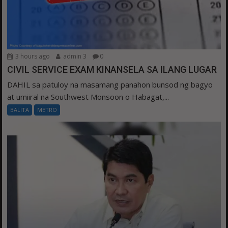
3 hours ago
admin 3
0
CIVIL SERVICE EXAM KINANSELA SA ILANG LUGAR
DAHIL sa patuloy na masamang panahon bunsod ng bagyo
at umiiral na Southwest Monsoon o Habagat,...
BALITA
METRO