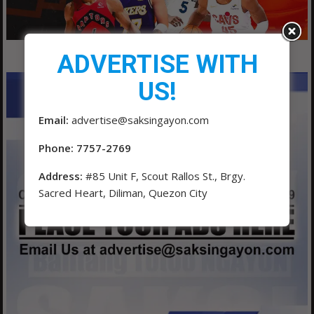
ADVERTISE WITH
US!
Email:
advertise@saksingayon.com
Phone: 7757-2769
Address:
#85 Unit F, Scout Rallos St., Brgy.
Sacred Heart, Diliman, Quezon City