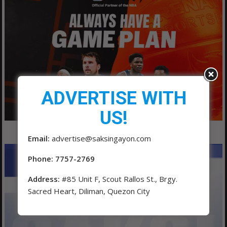
ADVERTISE WITH
US!
Email:
advertise@saksingayon.com
Phone: 7757-2769
Address:
#85 Unit F, Scout Rallos St., Brgy.
Sacred Heart, Diliman, Quezon City