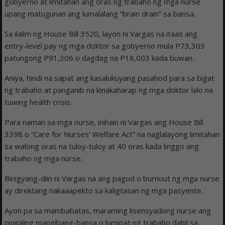
gobyerno at limitahan ang oras ng trabaho ng mga nurse
upang matugunan ang lumalalang “brain drain” sa bansa.
Sa ilalim ng House Bill 3520, layon ni Vargas na itaas ang
entry-level pay ng mga doktor sa gobyerno mula P73,303
patungong P91,306 o dagdag na P18,003 kada buwan.
Aniya, hindi na sapat ang kasalukuyang pasahod para sa bigat
ng trabaho at panganib na kinakaharap ng mga doktor lalo na
tuwing health crisis.
Para naman sa mga nurse, inihain ni Vargas ang House Bill
3398 o “Care for Nurses’ Welfare Act” na naglalayong limitahan
sa walong oras na tuloy-tuloy at 40 oras kada linggo ang
trabaho ng mga nurse.
Binigyang-diin ni Vargas na ang pagod o burnout ng mga nurse
ay direktang nakaaapekto sa kaligtasan ng mga pasyente.
Ayon pa sa mambabatas, maraming lisensyadong nurse ang
pinipiling mangibang-bansa o lumipat ng trabaho dahil sa