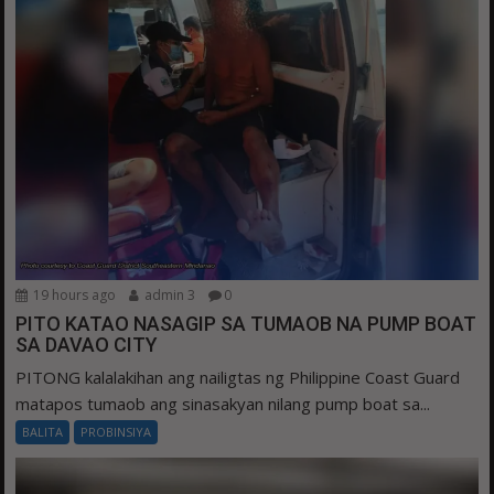
19 hours ago
admin 3
0
PITO KATAO NASAGIP SA TUMAOB NA PUMP BOAT
SA DAVAO CITY
PITONG kalalakihan ang nailigtas ng Philippine Coast Guard
matapos tumaob ang sinasakyan nilang pump boat sa...
BALITA
PROBINSIYA