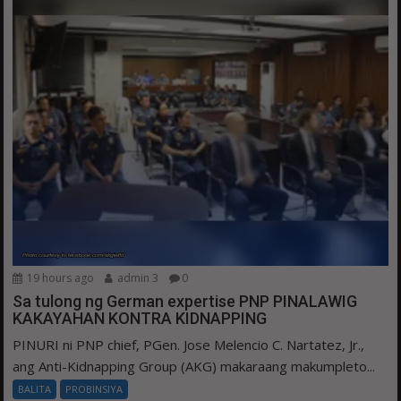
19 hours ago
admin 3
0
Sa tulong ng German expertise PNP PINALAWIG
KAKAYAHAN KONTRA KIDNAPPING
PINURI ni PNP chief, PGen. Jose Melencio C. Nartatez, Jr.,
ang Anti-Kidnapping Group (AKG) makaraang makumpleto...
BALITA
PROBINSIYA