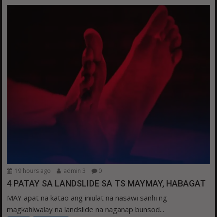
19 hours ago
admin 3
0
4 PATAY SA LANDSLIDE SA TS MAYMAY, HABAGAT
MAY apat na katao ang iniulat na nasawi sanhi ng
magkahiwalay na landslide na naganap bunsod...