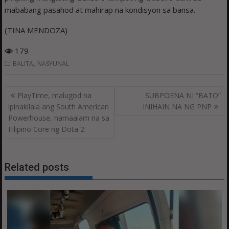
mababang pasahod at mahirap na kondisyon sa bansa.
(TINA MENDOZA)
179
,
BALITA
NASYUNAL
Post
PlayTime, malugod na
SUBPOENA NI “BATO”
navigation
ipinakilala ang South American
INIHAIN NA NG PNP
Powerhouse, namaalam na sa
Filipino Core ng Dota 2
Related posts