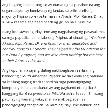
Ang bagong kabanatang ito ay dumating sa panahon na ang
organisasyon ay humiwalay ng landas sa orihinal nitong
majority Filipino core roster na sina Akashi, Pipi, Raven, DJ, at
Kuku – kasama ang head coach ng grupo na si SunBhie.
Isang kinatawan ng PlayTime ang nagpahayag ng pasasalamat
sa mga papaalis na manlalarong Pilipino, at sinabing, “
We thank
Akashi, Pipi, Raven, DJ, and Kuku for their dedication and
contributions to PT Sports. They helped lay the foundation for
our Dota 2 program, and we wish them nothing but the best
in their future endeavors
.”
Ang koponan na siyang dating nakikipaglaban sa ilalim ng
banner ng “
South American Rejects
” ay dala-dala ang patunay
sa kanilang naging track record sa mga pandaigdigang
kompetisyon, ang pinakahuli ay ang pagkamit nila ng ika-5
hanggang ika-6 na pwesto sa PGL Wallachia Season 8 – isang
patunay ng kanilang kakayahan na makipaglaban sa
pandaigdigang tanghalan. Sa ilalim ng PlayTime banner, ang