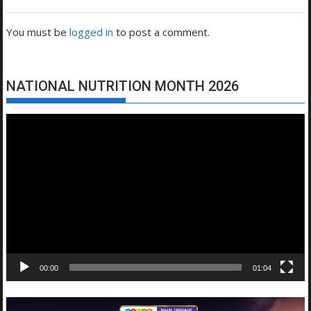
You must be
logged in
to post a comment.
NATIONAL NUTRITION MONTH 2026
Video
Player
00:00
01:04