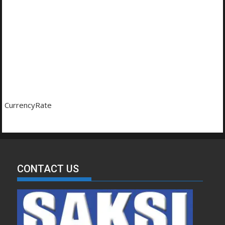
CurrencyRate
CONTACT US