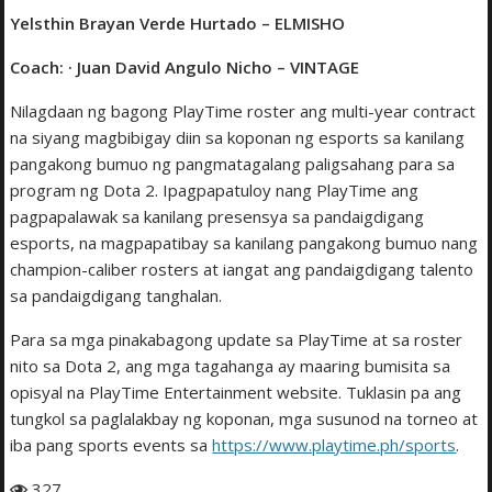
Yelsthin Brayan Verde Hurtado – ELMISHO
Coach: · Juan David Angulo Nicho – VINTAGE
Nilagdaan ng bagong PlayTime roster ang multi-year contract
na siyang magbibigay diin sa koponan ng esports sa kanilang
pangakong bumuo ng pangmatagalang paligsahang para sa
program ng Dota 2. Ipagpapatuloy nang PlayTime ang
pagpapalawak sa kanilang presensya sa pandaigdigang
esports, na magpapatibay sa kanilang pangakong bumuo nang
champion-caliber rosters at iangat ang pandaigdigang talento
sa pandaigdigang tanghalan.
Para sa mga pinakabagong update sa PlayTime at sa roster
nito sa Dota 2, ang mga tagahanga ay maaring bumisita sa
opisyal na PlayTime Entertainment website. Tuklasin pa ang
tungkol sa paglalakbay ng koponan, mga susunod na torneo at
iba pang sports events sa
https://www.playtime.ph/sports
.
327