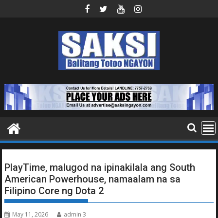
Skip
to
content
PlayTime, malugod na ipinakilala ang South
American Powerhouse, namaalam na sa
Filipino Core ng Dota 2
May 11, 2026
admin 3