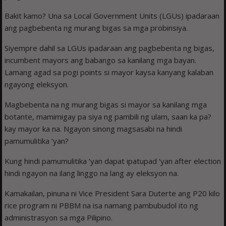
Bakit kamo? Una sa Local Government Units (LGUs) ipadaraan
ang pagbebenta ng murang bigas sa mga probinsiya.
Siyempre dahil sa LGUs ipadaraan ang pagbebenta ng bigas,
incumbent mayors ang babango sa kanilang mga bayan.
Lamang agad sa pogi points si mayor kaysa kanyang kalaban
ngayong eleksyon.
Magbebenta na ng murang bigas si mayor sa kanilang mga
botante, mamimigay pa siya ng pambili ng ulam, saan ka pa?
kay mayor ka na. Ngayon sinong magsasabi na hindi
pamumulitika ‘yan?
Kung hindi pamumulitika ‘yan dapat ipatupad ‘yan after election
hindi ngayon na ilang linggo na lang ay eleksyon na.
Kamakailan, pinuna ni Vice President Sara Duterte ang P20 kilo
rice program ni PBBM na isa namang pambubudol ito ng
administrasyon sa mga Pilipino.