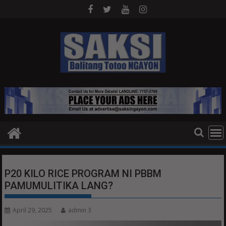
Skip
to
content
P20 KILO RICE PROGRAM NI PBBM
PAMUMULITIKA LANG?
April 29, 2025
admin 3