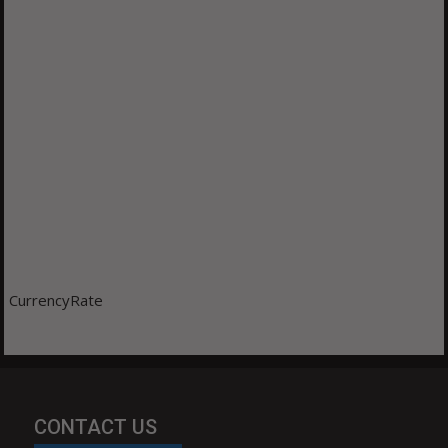
CurrencyRate
CONTACT US