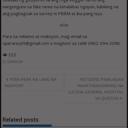
nangunguna sa fake news na lumalabas ngayon, kabilang na
ang pagbagsak sa survey ni PBBM at iba pang isyu.
oOo
Para sa reklamo at reaksyon, mag-email sa
operarioj45@gmail.com o magtext sa cell# 0962-394-3098.
322
OPINYON
Post
PERA-PERA NA LANG BA
NETIZENS PINALAGAN
navigation
NGAYON?
NAKATIWANGWANG NA
LUCENA GENERAL HOSPITAL
SA QUEZON
Related posts