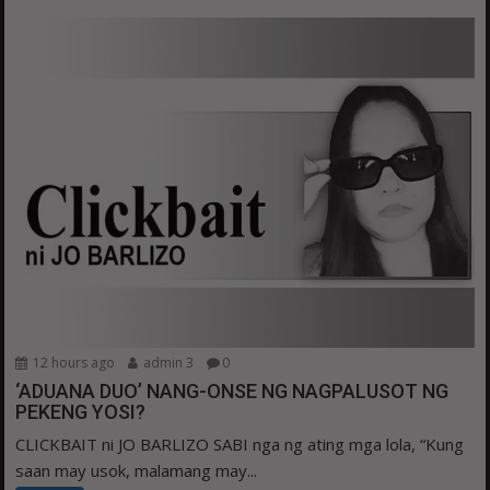
12 hours ago
admin 3
0
‘ADUANA DUO’ NANG-ONSE NG NAGPALUSOT NG
PEKENG YOSI?
CLICKBAIT ni JO BARLIZO SABI nga ng ating mga lola, “Kung
saan may usok, malamang may...