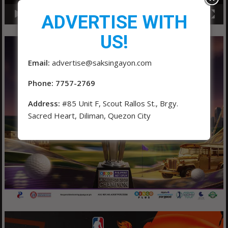
ADVERTISE WITH
00:00
01:04
US!
Email:
advertise@saksingayon.com
Phone: 7757-2769
Address:
#85 Unit F, Scout Rallos St., Brgy.
Sacred Heart, Diliman, Quezon City