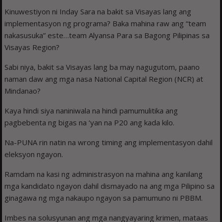
Kinuwestiyon ni Inday Sara na bakit sa Visayas lang ang
implementasyon ng programa? Baka mahina raw ang “team
nakasusuka” este…team Alyansa Para sa Bagong Pilipinas sa
Visayas Region?
Sabi niya, bakit sa Visayas lang ba may nagugutom, paano
naman daw ang mga nasa National Capital Region (NCR) at
Mindanao?
Kaya hindi siya naniniwala na hindi pamumulitika ang
pagbebenta ng bigas na ‘yan na P20 ang kada kilo.
Na-PUNA rin natin na wrong timing ang implementasyon dahil
eleksyon ngayon.
Ramdam na kasi ng administrasyon na mahina ang kanilang
mga kandidato ngayon dahil dismayado na ang mga Pilipino sa
ginagawa ng mga nakaupo ngayon sa pamumuno ni PBBM.
Imbes na solusyunan ang mga nangyayaring krimen, mataas