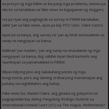
na presyo ng mga bilihin at iba pang mga problema, isinisisi pa
nila ito sa lumalabas na fake news na kagagawan ng vloggers.
Isa pa riyan ang pagbagsak sa survey ni PBBM kamakailan,
dahil ‘yan sa fake news, ayon pa kay PCO Usec. Claire Castro.
Ayon pa sa kanya, ang survey na ‘yan ay hindi sumasalamin sa
tunay na nangyayari sa bansa.
Baliktad ‘yan madam, ‘yan ang tunay na sinasalamin ng mga
nangyayari sa bansa, ibig sabihin niyan hindi kuntento ang
taumbayan sa pamamalakad ni PBBM.
Bilyun-bilyong piso ang nakukuhang pondo ng mga
kongresista, pero ang daming ordinaryong mamamayan ang
patuloy na naghihikahos ang buhay.
Fake news ba, Madam Claire, ang ginawa ng gobyerno na
pagpapadala kay dating Pangulong Rodrigo Duterte sa
International Criminal Court (ICC) sa The Hague, Netherlands?