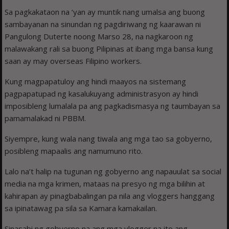
Sa pagkakataon na ‘yan ay muntik nang umalsa ang buong
sambayanan na sinundan ng pagdiriwang ng kaarawan ni
Pangulong Duterte noong Marso 28, na nagkaroon ng
malawakang rali sa buong Pilipinas at ibang mga bansa kung
saan ay may overseas Filipino workers.
Kung magpapatuloy ang hindi maayos na sistemang
pagpapatupad ng kasalukuyang administrasyon ay hindi
imposibleng lumalala pa ang pagkadismasya ng taumbayan sa
pamamalakad ni PBBM.
Siyempre, kung wala nang tiwala ang mga tao sa gobyerno,
posibleng mapaalis ang namumuno rito.
Lalo na’t halip na tugunan ng gobyerno ang napauulat sa social
media na mga krimen, mataas na presyo ng mga bilihin at
kahirapan ay pinagbabalingan pa nila ang vloggers hanggang
sa ipinatawag pa sila sa Kamara kamakailan.
Sinasabi ng gobyerno na ang mga vlogger na ito ang