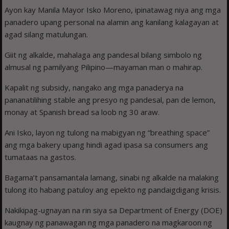
Ayon kay Manila Mayor Isko Moreno, ipinatawag niya ang mga
panadero upang personal na alamin ang kanilang kalagayan at
agad silang matulungan.
Giit ng alkalde, mahalaga ang pandesal bilang simbolo ng
almusal ng pamilyang Pilipino—mayaman man o mahirap.
Kapalit ng subsidy, nangako ang mga panaderya na
pananatilihing stable ang presyo ng pandesal, pan de lemon,
monay at Spanish bread sa loob ng 30 araw.
Ani Isko, layon ng tulong na mabigyan ng “breathing space”
ang mga bakery upang hindi agad ipasa sa consumers ang
tumataas na gastos.
Bagama’t pansamantala lamang, sinabi ng alkalde na malaking
tulong ito habang patuloy ang epekto ng pandaigdigang krisis.
Nakikipag-ugnayan na rin siya sa Department of Energy (DOE)
kaugnay ng panawagan ng mga panadero na magkaroon ng