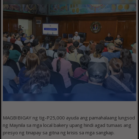
MAGBIBIGAY ng tig-P25,000 ayuda ang pamahalaang lungsod
ng Maynila sa mga local bakery upang hindi agad tumaas ang
presyo ng tinapay sa gitna ng krisis sa mga sangkap.