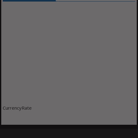
CurrencyRate