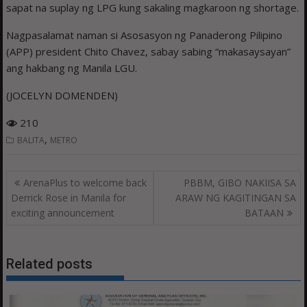
sapat na suplay ng LPG kung sakaling magkaroon ng shortage.
Nagpasalamat naman si Asosasyon ng Panaderong Pilipino
(APP) president Chito Chavez, sabay sabing “makasaysayan”
ang hakbang ng Manila LGU.
(JOCELYN DOMENDEN)
210
,
BALITA
METRO
Post
ArenaPlus to welcome back
PBBM, GIBO NAKIISA SA
navigation
Derrick Rose in Manila for
ARAW NG KAGITINGAN SA
exciting announcement
BATAAN
Related posts