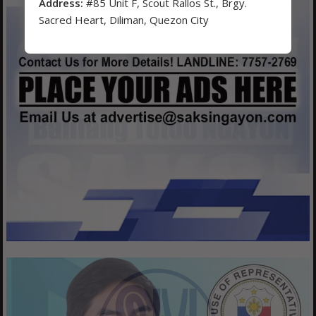
Address:
#85 Unit F, Scout Rallos St., Brgy.
Sacred Heart, Diliman, Quezon City