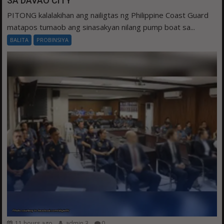
SA DAVAO CITY
PITONG kalalakihan ang nailigtas ng Philippine Coast Guard
matapos tumaob ang sinasakyan nilang pump boat sa...
BALITA
PROBINSIYA
11 hours ago
admin 3
0