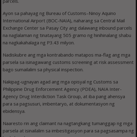
parcels.
Ayon sa pahayag ng Bureau of Customs–Ninoy Aquino
International Airport (BOC-NAIA), naharang sa Central Mail
Exchange Center sa Pasay City ang dalawang inbound parcels
na naglalaman ng tinatayang 505 gramo ng hinihinalang shabu
na nagkakahalaga ng P3.43 milyon.
Nadiskubre ang mga kontrabando matapos ma-flag ang mga
parsela sa isinagawang customs screening at risk assessment
bago sumailalim sa physical inspection.
Nakipag-ugnayan agad ang mga opisyal ng Customs sa
Philippine Drug Enforcement Agency (PDEA), NAIA Inter-
Agency Drug Interdiction Task Group, at iba pang ahensya
para sa pagsusuri, imbentaryo, at dokumentasyon ng
ebidensya.
Naaresto rin ang claimant na nagtangkang tumanggap ng mga
parsela at isinailalim sa imbestigasyon para sa pagsasampa ng