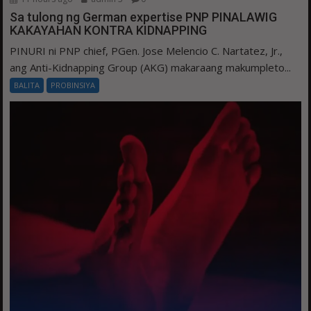
Sa tulong ng German expertise PNP PINALAWIG
KAKAYAHAN KONTRA KIDNAPPING
PINURI ni PNP chief, PGen. Jose Melencio C. Nartatez, Jr.,
ang Anti-Kidnapping Group (AKG) makaraang makumpleto...
BALITA
PROBINSIYA