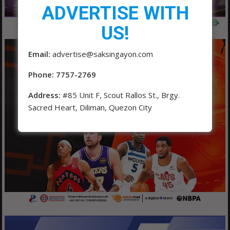
ADVERTISE WITH
US!
Email:
advertise@saksingayon.com
Phone: 7757-2769
Address:
#85 Unit F, Scout Rallos St., Brgy.
Sacred Heart, Diliman, Quezon City