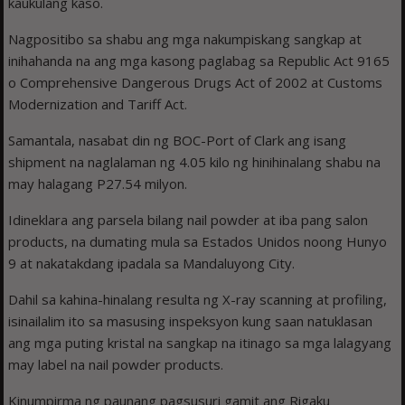
kaukulang kaso.
Nagpositibo sa shabu ang mga nakumpiskang sangkap at
inihahanda na ang mga kasong paglabag sa Republic Act 9165
o Comprehensive Dangerous Drugs Act of 2002 at Customs
Modernization and Tariff Act.
Samantala, nasabat din ng BOC-Port of Clark ang isang
shipment na naglalaman ng 4.05 kilo ng hinihinalang shabu na
may halagang P27.54 milyon.
Idineklara ang parsela bilang nail powder at iba pang salon
products, na dumating mula sa Estados Unidos noong Hunyo
9 at nakatakdang ipadala sa Mandaluyong City.
Dahil sa kahina-hinalang resulta ng X-ray scanning at profiling,
isinailalim ito sa masusing inspeksyon kung saan natuklasan
ang mga puting kristal na sangkap na itinago sa mga lalagyang
may label na nail powder products.
Kinumpirma ng paunang pagsusuri gamit ang Rigaku