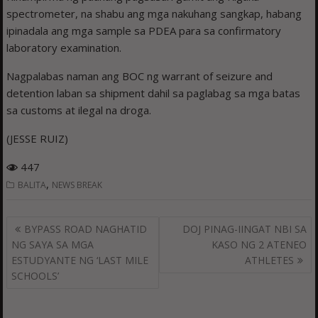
spectrometer, na shabu ang mga nakuhang sangkap, habang
ipinadala ang mga sample sa PDEA para sa confirmatory
laboratory examination.
Nagpalabas naman ang BOC ng warrant of seizure and
detention laban sa shipment dahil sa paglabag sa mga batas
sa customs at ilegal na droga.
(JESSE RUIZ)
447
,
BALITA
NEWS BREAK
Post
BYPASS ROAD NAGHATID
DOJ PINAG-IINGAT NBI SA
navigation
NG SAYA SA MGA
KASO NG 2 ATENEO
ESTUDYANTE NG ‘LAST MILE
ATHLETES
SCHOOLS’