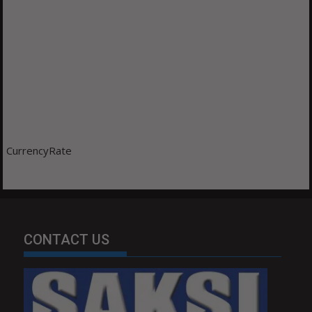
CurrencyRate
CONTACT US