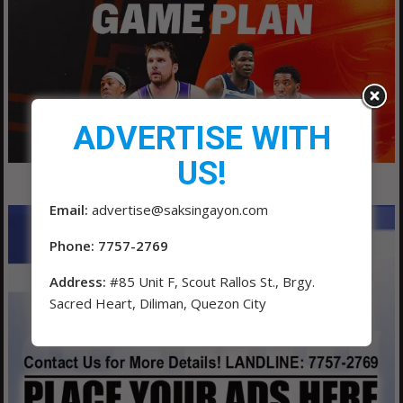
ADVERTISE WITH
US!
Email:
advertise@saksingayon.com
Phone: 7757-2769
Address:
#85 Unit F, Scout Rallos St., Brgy.
Sacred Heart, Diliman, Quezon City