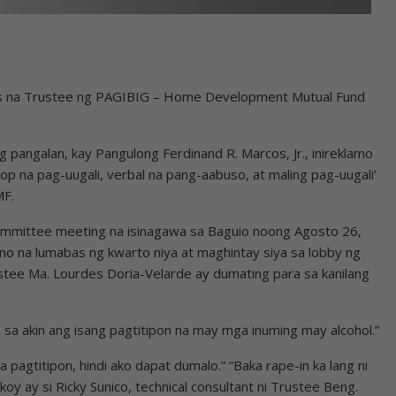
ss na Trustee ng PAGIBIG – Home Development Mutual Fund
g pangalan, kay Pangulong Ferdinand R. Marcos, Jr., inireklamo
kop na pag-uugali, verbal na pang-aabuso, at maling pag-uugali’
MF.
ommittee meeting na isinagawa sa Baguio noong Agosto 26,
ano na lumabas ng kwarto niya at maghintay siya sa lobby ng
ustee Ma. Lourdes Doria-Velarde ay dumating para sa kanilang
a sa akin ang isang pagtitipon na may mga inuming may alcohol.”
sa pagtitipon, hindi ako dapat dumalo.” “Baka rape-in ka lang ni
oy ay si Ricky Sunico, technical consultant ni Trustee Beng.