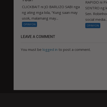
RAPIDO ni 
CLICKBAIT ni JO BARLIZO SABI nga
SENTRO ng k
ng ating mga lola, “Kung saan may
Sen. Robinhoo
usok, malamang may...
social media..
OPINYON
OPINYON
LEAVE A COMMENT
You must be
logged in
to post a comment.