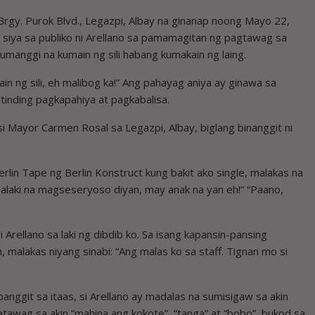
Brgy. Purok Blvd., Legazpi, Albay na ginanap noong Mayo 22,
 siya sa publiko ni Arellano sa pamamagitan ng pagtawag sa
manggi na kumain ng sili habang kumakain ng laing.
kain ng sili, eh malibog ka!” Ang pahayag aniya ay ginawa sa
tinding pagkapahiya at pagkabalisa.
 Mayor Carmen Rosal sa Legazpi, Albay, biglang binanggit ni
rlin Tape ng Berlin Konstruct kung bakit ako single, malakas na
 lalaki na magseseryoso diyan, may anak na yan eh!” “Paano,
rellano sa laki ng dibdib ko. Sa isang kapansin-pansing
malakas niyang sinabi: “Ang malas ko sa staff. Tignan mo si
nggit sa itaas, si Arellano ay madalas na sumisigaw sa akin
tawag sa akin “mahina ang kokote”, “tanga” at “bobo”, bukod sa