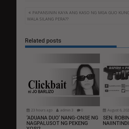
Post
PAPANSININ KAYA ANG KASO NG MGA GUO KUN
navigation
WALA SILANG PERA??
Related posts
23 hours ago
admin 3
0
August 6, 20
‘ADUANA DUO’ NANG-ONSE NG
SEN. ROBIN
NAGPALUSOT NG PEKENG
NAIINTIND
YOSI?