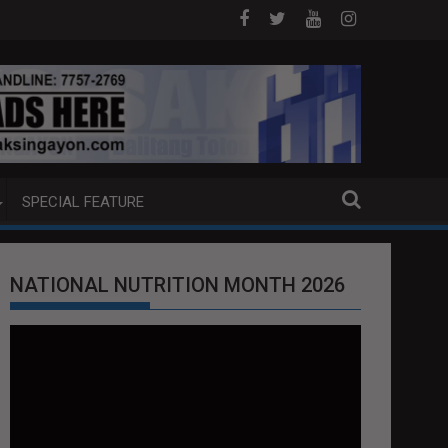
DOJ ANG EXTRADITION REQUEST NG U.S. LABAN KAY QUIBOLOY
MAHIGIT P21-M HALAGANG SMUGGLED C
SPECIAL FEATURE
NATIONAL NUTRITION MONTH 2026
Video
Player