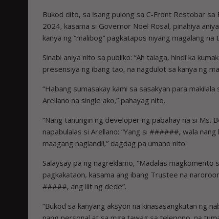
Bukod dito, sa isang pulong sa C-Front Restobar sa 
2024, kasama si Governor Noel Rosal, pinahiya aniya
kanya ng “malibog” pagkatapos niyang magalang na tu
Sinabi aniya nito sa publiko: “Ah talaga, hindi ka kuma
presensiya ng ibang tao, na nagdulot sa kanya ng ma
“Habang sumasakay kami sa sasakyan para makilala si
Arellano na single ako,” pahayag nito.
“Nang tanungin ng developer ng pabahay na si Ms. Be
napabulalas si Arellano: “Yang si ######, wala nang
maagang naglandi!,” dagdag pa umano nito.
Salaysay pa ng nagreklamo, “Madalas magkomento si A
pagkakataon, kasama ang ibang Trustee na naroroon, 
#####, ang liit ng dede”.
“Bukod sa kanyang aksyon na kinasasangkutan ng naba
nang personal at sa mga tawag sa telepono, na tuma