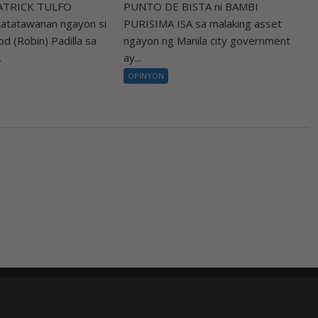
PATRICK TULFO
PUNTO DE BISTA ni BAMBI
atatawanan ngayon si
PURISIMA ISA sa malaking asset
d (Robin) Padilla sa
ngayon ng Manila city government
.
ay...
OPINYON