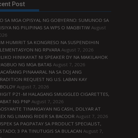
cent Post
O SA MGA OPISYAL NG GOBYERNO: SUMUNOD SA
ISIYA NG PILIPINAS SA WPS O MAGBITIW
August
2026
M HUMIRIT SA KONGRESO NA SUSPENDIHIN
LEMENTASYON NG RPVARA
August 7, 2026
LIKO HINIKAYAT NI SPEAKER DY NA MAKILAHOK
PAGBUO NG MGA BATAS
August 7, 2026
ACAÑANG PINAAARAL NA SA DOJ ANG
RADITION REQUEST NG U.S. LABAN KAY
IBOLOY
August 7, 2026
IGIT P21-M HALAGANG SMUGGLED CIGARETTES,
ABAT NG PNP
August 7, 2026
OSYANTE TINANGAYAN NG CASH, DOLYAR AT
EX NG LIMANG RIDER SA BACOOR
August 7, 2026
USPEK SA PAGPATAY SA PRODUCT SPECIALIST,
STADO; 3 PA TINUTUGIS SA BULACAN
August 7,