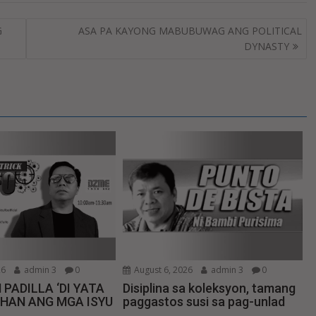
G
ASA PA KAYONG MABUBUWAG ANG POLITICAL
DYNASTY
26
admin 3
0
August 6, 2026
admin 3
0
 PADILLA ‘DI YATA
Disiplina sa koleksyon, tamang
IHAN ANG MGA ISYU
paggastos susi sa pag-unlad