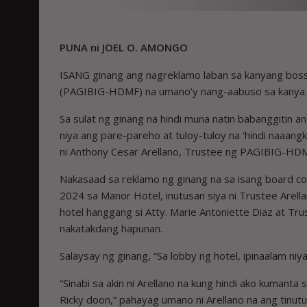
PUNA ni JOEL O. AMONGO
ISANG ginang ang nagreklamo laban sa kanyang bo
(PAGIBIG-HDMF) na umano’y nang-aabuso sa kanya.
Sa sulat ng ginang na hindi muna natin babanggitin an
niya ang pare-pareho at tuloy-tuloy na ‘hindi naaang
ni Anthony Cesar Arellano, Trustee ng PAGIBIG-HD
Nakasaad sa reklamo ng ginang na sa isang board c
2024 sa Manor Hotel, inutusan siya ni Trustee Arell
hotel hanggang si Atty. Marie Antoniette Diaz at Tr
nakatakdang hapunan.
Salaysay ng ginang, “Sa lobby ng hotel, ipinaalam niy
“Sinabi sa akin ni Arellano na kung hindi ako kumanta 
Ricky doon,” pahayag umano ni Arellano na ang tinutuk