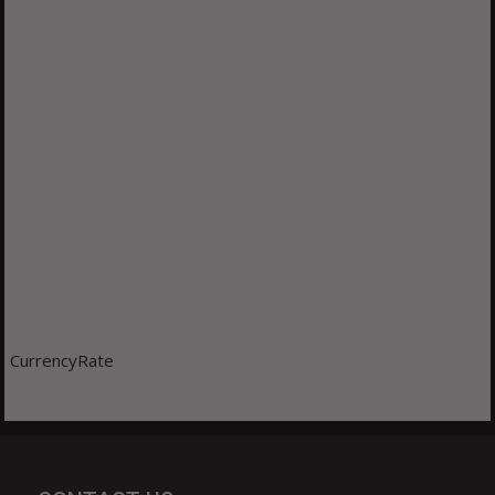
CurrencyRate