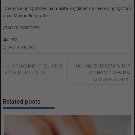
“Deserve ng QCitizen na makita ang lahat ng record ng QC” ani
pa ni Mayor Belmonte.
(PAOLO SANTOS)
162
,
BALITA
METRO
Post
IMPEACHMENT COURT VS
US UNDERSECRETARY FOR
navigation
VP SARA, BINUO NA
ECONOMIC AFFAIRS,
BIBISITA SA PH
Related posts