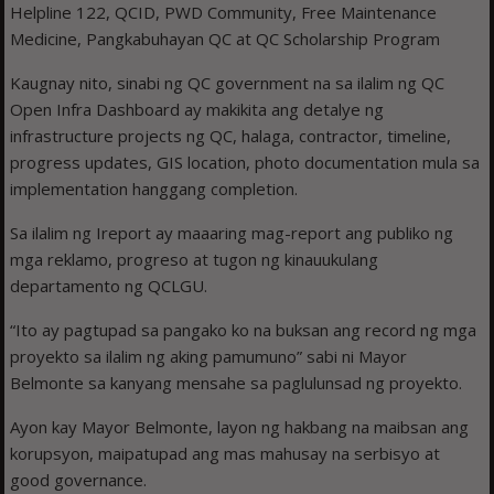
Helpline 122, QCID, PWD Community, Free Maintenance
Medicine, Pangkabuhayan QC at QC Scholarship Program
Kaugnay nito, sinabi ng QC government na sa ilalim ng QC
Open Infra Dashboard ay makikita ang detalye ng
infrastructure projects ng QC, halaga, contractor, timeline,
progress updates, GIS location, photo documentation mula sa
implementation hanggang completion.
Sa ilalim ng Ireport ay maaaring mag-report ang publiko ng
mga reklamo, progreso at tugon ng kinauukulang
departamento ng QCLGU.
“Ito ay pagtupad sa pangako ko na buksan ang record ng mga
proyekto sa ilalim ng aking pamumuno” sabi ni Mayor
Belmonte sa kanyang mensahe sa paglulunsad ng proyekto.
Ayon kay Mayor Belmonte, layon ng hakbang na maibsan ang
korupsyon, maipatupad ang mas mahusay na serbisyo at
good governance.