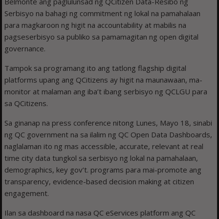
Belmonte ang paglulunsad ng QCitizen Data-Resibo ng
Serbisyo na bahagi ng commitment ng lokal na pamahalaan
para magkaroon ng higit na accountability at mabilis na
pagseserbisyo sa publiko sa pamamagitan ng open digital
governance.
Tampok sa programang ito ang tatlong flagship digital
platforms upang ang QCitizens ay higit na maunawaan, ma-
monitor at malaman ang iba’t ibang serbisyo ng QCLGU para
sa QCitizens.
Sa ginanap na press conference nitong Lunes, Mayo 18, sinabi
ng QC government na sa ilalim ng QC Open Data Dashboards,
naglalaman ito ng mas accessible, accurate, relevant at real
time city data tungkol sa serbisyo ng lokal na pamahalaan,
demographics, key gov’t. programs para mai-promote ang
transparency, evidence-based decision making at citizen
engagement.
Ilan sa dashboard na nasa QC eServices platform ang QC