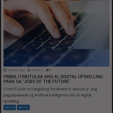
3 hours ago
admin 3
0
PBBM, ITINUTULAK ANG AI, DIGITAL UPSKILLING
PARA SA ‘JOBS OF THE FUTURE’
ITINUTULAK ni Pangulong Ferdinand R. Marcos Jr. ang
pagpapalawak ng artificial intelligence (AI) at digital
upskilling...
BALITA
METRO