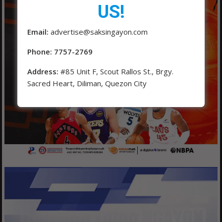
US!
Email:
advertise@saksingayon.com
Phone: 7757-2769
Address:
#85 Unit F, Scout Rallos St., Brgy.
Sacred Heart, Diliman, Quezon City