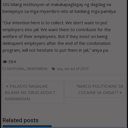
SSS bilang institusyon at makakapagbigay ng dagdag na
benepisyo sa mga miyembro nito at kanilang mga pamilya.
“Our intention here is to collect. We don’t want to put
employers into jail. We want them to contribute for the
welfare of their employees. But if they insist on being
delinquent employers after the end of the condonation
program, will not hesitate to put them in jail,” aniya pa.
364
,
,
NASYUNAL
NEWS BREAK
sss
sss act of 2019
Post
PALASYO NAGALAK;
‘NARCO POLITICIANS’ SA
navigation
BILANG NG DRUG ADDICT
COCAINE SA DAGAT?
NABAWASAN
Related posts