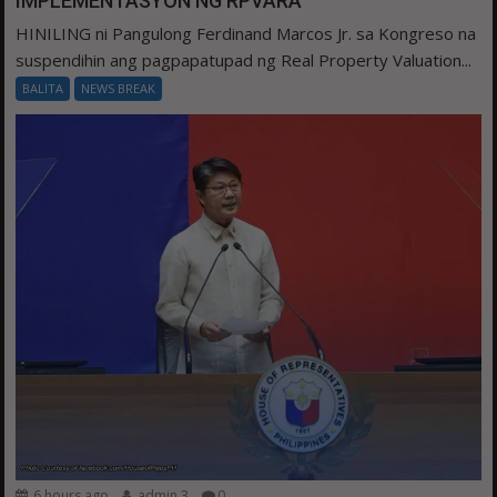
IMPLEMENTASYON NG RPVARA
HINILING ni Pangulong Ferdinand Marcos Jr. sa Kongreso na
suspendihin ang pagpapatupad ng Real Property Valuation...
BALITA
NEWS BREAK
6 hours ago
admin 3
0