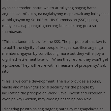
Ayon sa senador, natutuwa ito at tuluyang naging batas
ang SSS Act of 2019, na naglalayong mapalawak ang kakayahan
at obligasyon ng Social Security Commission (SSC) upang
matiyak na napapangalagaan ang kinokolektang pera sa
taumbayan.
“This is a landmark law for the SSS. The purpose of this law is
to uplift the dignity of our people. Magsa-sacrifice ang mga
members ngayon by contributing more but they will enjoy a
dignified retirement later on. When they retire, they won’t get
a pittance. They will retire with a measure of prosperity,” sabi
nito.
“This is welcome development. The law provides a sound,
viable and meaningful social security for the people by
inculcating the principle of ‘Work, Save, Invest and Prosper,'”
ayon pa kay Gordon, may akda ng nasabing panukala.
Idinagdag pa nito na ang bagong batas ay magpapalakas sa