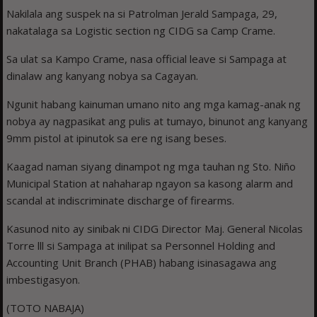
Nakilala ang suspek na si Patrolman Jerald Sampaga, 29,
nakatalaga sa Logistic section ng CIDG sa Camp Crame.
Sa ulat sa Kampo Crame, nasa official leave si Sampaga at
dinalaw ang kanyang nobya sa Cagayan.
Ngunit habang kainuman umano nito ang mga kamag-anak ng
nobya ay nagpasikat ang pulis at tumayo, binunot ang kanyang
9mm pistol at ipinutok sa ere ng isang beses.
Kaagad naman siyang dinampot ng mga tauhan ng Sto. Niño
Municipal Station at nahaharap ngayon sa kasong alarm and
scandal at indiscriminate discharge of firearms.
Kasunod nito ay sinibak ni CIDG Director Maj. General Nicolas
Torre lll si Sampaga at inilipat sa Personnel Holding and
Accounting Unit Branch (PHAB) habang isinasagawa ang
imbestigasyon.
(TOTO NABAJA)