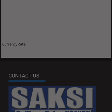
CurrencyRate
CONTACT US