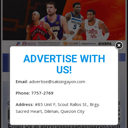
ADVERTISE WITH
US!
Email:
advertise@saksingayon.com
Phone: 7757-2769
Address:
#85 Unit F, Scout Rallos St., Brgy.
Sacred Heart, Diliman, Quezon City