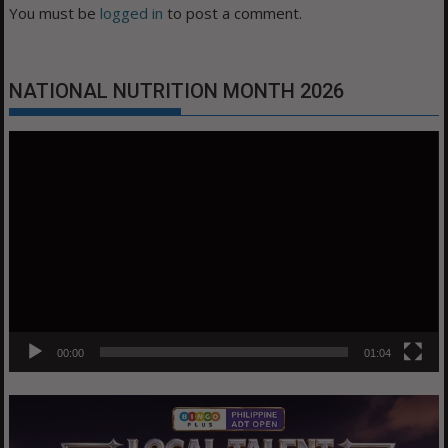
You must be
logged in
to post a comment.
NATIONAL NUTRITION MONTH 2026
Video
Player
00:00
01:04