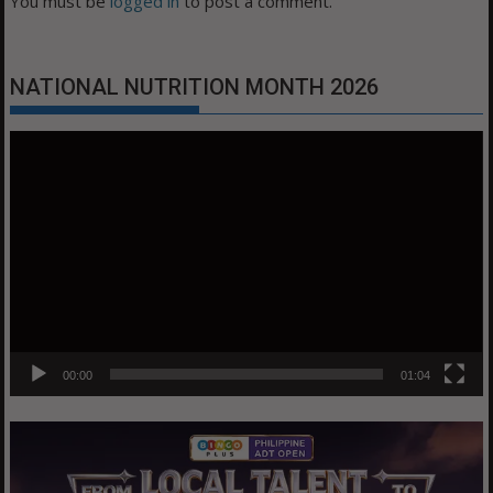
You must be
logged in
to post a comment.
NATIONAL NUTRITION MONTH 2026
Video
Player
00:00
01:04