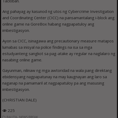
Tacloban.
Ang pahayag ay kasunod ng utos ng Cybercrime Investigation
and Coordinating Center (CICC) na pansamantalang i-block ang
online game na GoreBox habang nagpapatuloy ang
imbestigasyon.
Ayon sa CICC, isinagawa ang precautionary measure matapos
lumabas sa inisyal na police findings na isa sa mga
estudyanteng sangkot sa pag-atake ay regular na naglalaro ng
nasabing online game.
Gayunman, nilinaw ng mga awtoridad na wala pang direktang
ebidensyang nagpapatunay na may kaugnayan ang laro sa
naganap na pamamaril at nagpapatuloy pa ang masusing
imbestigasyon.
(CHRISTIAN DALE)
225
,
BALITA
NEWS BREAK