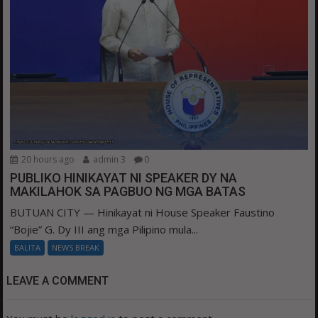
20 hours ago
admin 3
0
PUBLIKO HINIKAYAT NI SPEAKER DY NA
MAKILAHOK SA PAGBUO NG MGA BATAS
BUTUAN CITY — Hinikayat ni House Speaker Faustino
“Bojie” G. Dy III ang mga Pilipino mula...
BALITA
NEWS BREAK
LEAVE A COMMENT