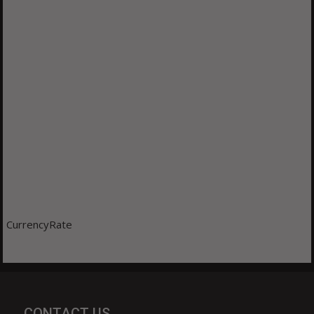
CurrencyRate
CONTACT US