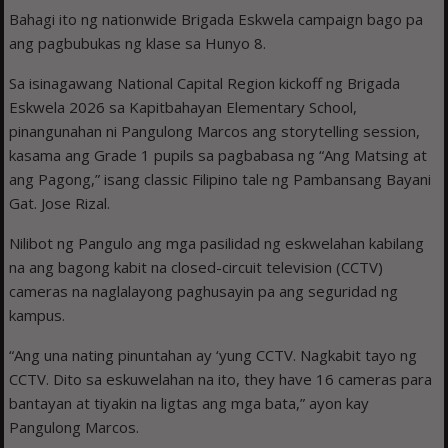
Bahagi ito ng nationwide Brigada Eskwela campaign bago pa
ang pagbubukas ng klase sa Hunyo 8.
Sa isinagawang National Capital Region kickoff ng Brigada
Eskwela 2026 sa Kapitbahayan Elementary School,
pinangunahan ni Pangulong Marcos ang storytelling session,
kasama ang Grade 1 pupils sa pagbabasa ng “Ang Matsing at
ang Pagong,” isang classic Filipino tale ng Pambansang Bayani
Gat. Jose Rizal.
Nilibot ng Pangulo ang mga pasilidad ng eskwelahan kabilang
na ang bagong kabit na closed-circuit television (CCTV)
cameras na naglalayong paghusayin pa ang seguridad ng
kampus.
“Ang una nating pinuntahan ay ‘yung CCTV. Nagkabit tayo ng
CCTV. Dito sa eskuwelahan na ito, they have 16 cameras para
bantayan at tiyakin na ligtas ang mga bata,” ayon kay
Pangulong Marcos.