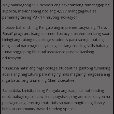
May panibagong 181 schools ang nakatakdang tumanggap ng
suporta, makikinabang rito ang 4,597 manggagawa sa
pamamagitan ng P37.14 milyong alokasyon.
Inobserbahan din ng Pangulo ang implementasyon ng “Tara,
Basa!” program, isang summer literacy intervention kung saan
hiningi ang tulong ng college students para sa mga batang
mag-aaral para paghusayin ang kanilang reading skills habang
tumatanggap ng financial assistance para sa kanilang
edukasyon.
“Kinukuha natin ang mga college student na gustong tumulong
at sila ang nagtuturo para maging mas magaling magbasa ang
mga bata,” ang tinuran ng Chief Executive.
Samantala, binisita rin ng Pangulo ang isang school reading
nook, bahagi ng pinalawak na pagsisikap ng administrasyon na
palawigin ang learning materials sa pamamagitan ng library
hubs at community-based reading spaces.