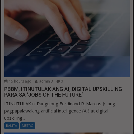
15 hours ago
admin 3
0
PBBM, ITINUTULAK ANG AI, DIGITAL UPSKILLING
PARA SA ‘JOBS OF THE FUTURE’
ITINUTULAK ni Pangulong Ferdinand R. Marcos Jr. ang
pagpapalawak ng artificial intelligence (AI) at digital
upskilling...
BALITA
METRO