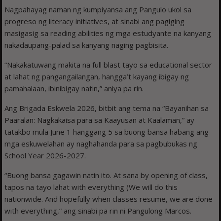
Nagpahayag naman ng kumpiyansa ang Pangulo ukol sa
progreso ng literacy initiatives, at sinabi ang pagiging
masigasig sa reading abilities ng mga estudyante na kanyang
nakadaupang-palad sa kanyang naging pagbisita.
“Nakakatuwang makita na full blast tayo sa educational sector
at lahat ng pangangailangan, hangga’t kayang ibigay ng
pamahalaan, ibinibigay natin,” aniya pa rin.
Ang Brigada Eskwela 2026, bitbit ang tema na “Bayanihan sa
Paaralan: Nagkakaisa para sa Kaayusan at Kaalaman,” ay
tatakbo mula June 1 hanggang 5 sa buong bansa habang ang
mga eskuwelahan ay naghahanda para sa pagbubukas ng
School Year 2026-2027.
“Buong bansa gagawin natin ito. At sana by opening of class,
tapos na tayo lahat with everything (We will do this
nationwide. And hopefully when classes resume, we are done
with everything,” ang sinabi pa rin ni Pangulong Marcos.