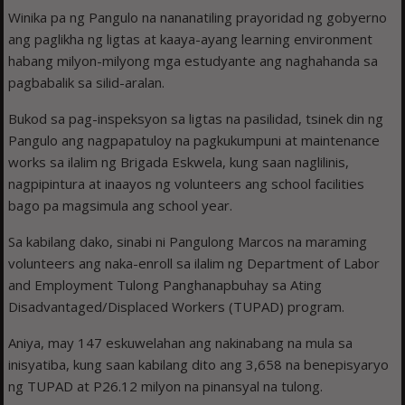
Winika pa ng Pangulo na nananatiling prayoridad ng gobyerno
ang paglikha ng ligtas at kaaya-ayang learning environment
habang milyon-milyong mga estudyante ang naghahanda sa
pagbabalik sa silid-aralan.
Bukod sa pag-inspeksyon sa ligtas na pasilidad, tsinek din ng
Pangulo ang nagpapatuloy na pagkukumpuni at maintenance
works sa ilalim ng Brigada Eskwela, kung saan naglilinis,
nagpipintura at inaayos ng volunteers ang school facilities
bago pa magsimula ang school year.
Sa kabilang dako, sinabi ni Pangulong Marcos na maraming
volunteers ang naka-enroll sa ilalim ng Department of Labor
and Employment Tulong Panghanapbuhay sa Ating
Disadvantaged/Displaced Workers (TUPAD) program.
Aniya, may 147 eskuwelahan ang nakinabang na mula sa
inisyatiba, kung saan kabilang dito ang 3,658 na benepisyaryo
ng TUPAD at P26.12 milyon na pinansyal na tulong.