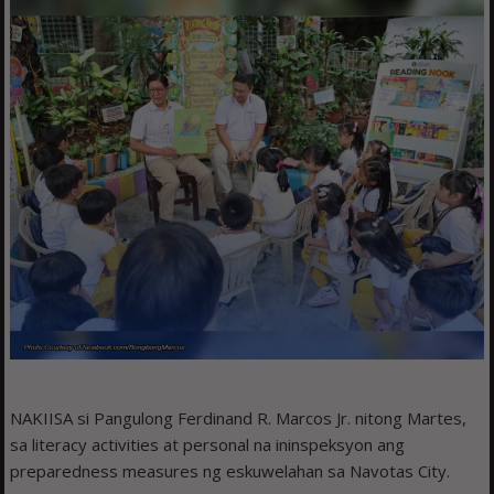
NAKIISA si Pangulong Ferdinand R. Marcos Jr. nitong Martes,
sa literacy activities at personal na ininspeksyon ang
preparedness measures ng eskuwelahan sa Navotas City.