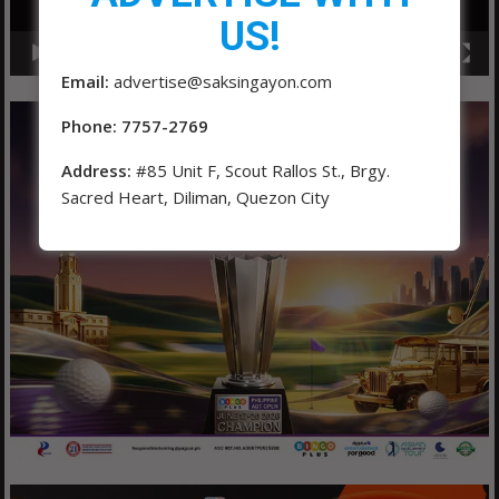
US!
00:00
01:04
Email:
advertise@saksingayon.com
Phone: 7757-2769
Address:
#85 Unit F, Scout Rallos St., Brgy.
Sacred Heart, Diliman, Quezon City