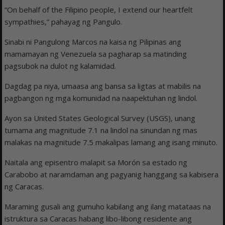
“On behalf of the Filipino people, I extend our heartfelt
sympathies,” pahayag ng Pangulo.
Sinabi ni Pangulong Marcos na kaisa ng Pilipinas ang
mamamayan ng Venezuela sa pagharap sa matinding
pagsubok na dulot ng kalamidad.
Dagdag pa niya, umaasa ang bansa sa ligtas at mabilis na
pagbangon ng mga komunidad na naapektuhan ng lindol.
Ayon sa United States Geological Survey (USGS), unang
tumama ang magnitude 7.1 na lindol na sinundan ng mas
malakas na magnitude 7.5 makalipas lamang ang isang minuto.
Naitala ang episentro malapit sa Morón sa estado ng
Carabobo at naramdaman ang pagyanig hanggang sa kabisera
ng Caracas.
Maraming gusali ang gumuho kabilang ang ilang matataas na
istruktura sa Caracas habang libo-libong residente ang