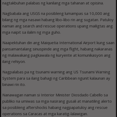
nagtakbuhan palabas ng kanilang mga tahanan at opisina.
Nagbabala ang USGS na posibleng lumampas sa 10,000 ang
bilang ng mga nasawi habang libo-libo rin ang sugatan. Patuloy
naman ang search and rescue operations upang mailigtas ang
mga naipit sa ilalim ng mga guho.
Naapektuhan din ang Maiquetia International Airport kung saan
pansamantalang sinuspinde ang mga flight, habang nakaranas
ng malawakang pagkawala ng kuryente at komunikasyon ang
ilang rehiyon.
Nagpalabas pa ng tsunami warning ang US Tsunami Warning
System para sa ilang bahagi ng Caribbean ngunit kalaunan ay
binawi rin ito.
Nanawagan naman si Interior Minister Diosdado Cabello sa
publiko na umiwas sa mga nasirang gusali at manatiling alerto
sa posibleng aftershocks habang nagpapatuloy ang rescue
operations sa Caracas at mga karatig-lalawigan.