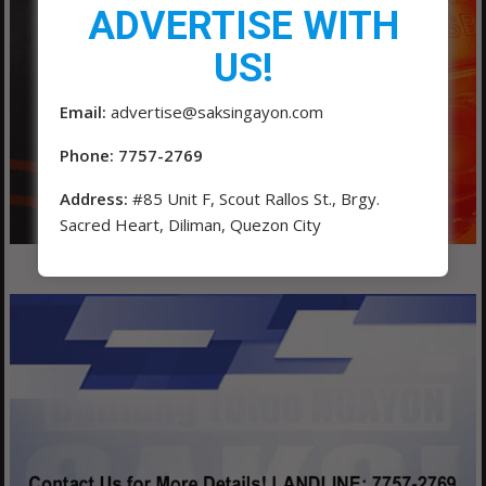
ADVERTISE WITH
US!
Email:
advertise@saksingayon.com
Phone: 7757-2769
Address:
#85 Unit F, Scout Rallos St., Brgy.
Sacred Heart, Diliman, Quezon City