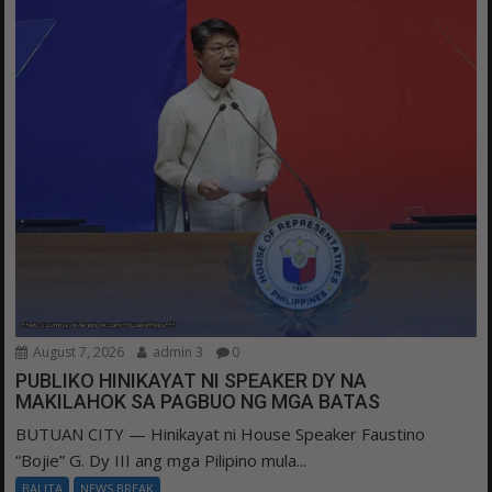
August 7, 2026
admin 3
0
PUBLIKO HINIKAYAT NI SPEAKER DY NA
MAKILAHOK SA PAGBUO NG MGA BATAS
BUTUAN CITY — Hinikayat ni House Speaker Faustino
“Bojie” G. Dy III ang mga Pilipino mula...
BALITA
NEWS BREAK