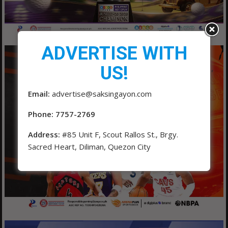
ADVERTISE WITH
US!
Email:
advertise@saksingayon.com
Phone: 7757-2769
Address:
#85 Unit F, Scout Rallos St., Brgy.
Sacred Heart, Diliman, Quezon City