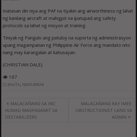
Inatasan din niya ang PAF na tiyakin ang airworthiness ng lahat
ng kanilang aircraft at mahigpit na ipatupad ang safety
protocols sa lahat ng misyon at training.
Tiniyak ng Pangulo ang patuloy na suporta ng administrasyon
upang magampanan ng Philippine Air Force ang mandato nito
nang may karangalan at kahusayan.
(CHRISTIAN DALE)
167
,
BALITA
NEWS BREAK
Post
MALACAÑANG SA INC:
MALACAÑANG KAY IMEE:
navigation
HUWAG MAGPAGAMIT SA
OBSTRUCTIONIST LANG SA
DESTABILIZERS
ADMIN