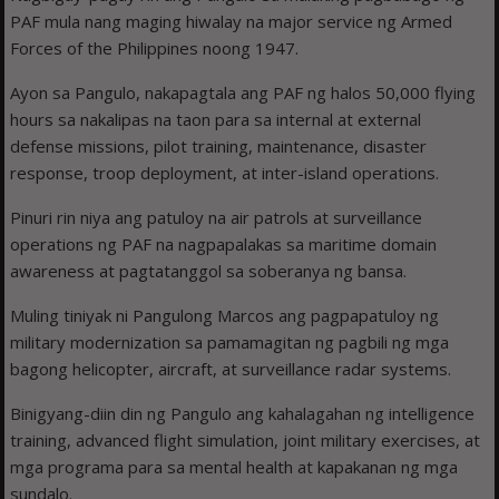
PAF mula nang maging hiwalay na major service ng Armed
Forces of the Philippines noong 1947.
Ayon sa Pangulo, nakapagtala ang PAF ng halos 50,000 flying
hours sa nakalipas na taon para sa internal at external
defense missions, pilot training, maintenance, disaster
response, troop deployment, at inter-island operations.
Pinuri rin niya ang patuloy na air patrols at surveillance
operations ng PAF na nagpapalakas sa maritime domain
awareness at pagtatanggol sa soberanya ng bansa.
Muling tiniyak ni Pangulong Marcos ang pagpapatuloy ng
military modernization sa pamamagitan ng pagbili ng mga
bagong helicopter, aircraft, at surveillance radar systems.
Binigyang-diin din ng Pangulo ang kahalagahan ng intelligence
training, advanced flight simulation, joint military exercises, at
mga programa para sa mental health at kapakanan ng mga
sundalo.