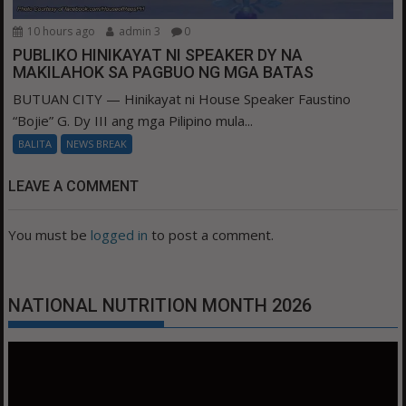
10 hours ago
admin 3
0
PUBLIKO HINIKAYAT NI SPEAKER DY NA
MAKILAHOK SA PAGBUO NG MGA BATAS
BUTUAN CITY — Hinikayat ni House Speaker Faustino
“Bojie” G. Dy III ang mga Pilipino mula...
BALITA
NEWS BREAK
LEAVE A COMMENT
You must be
logged in
to post a comment.
NATIONAL NUTRITION MONTH 2026
Video
Player