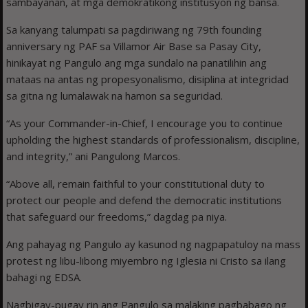
sambayanan, at mga demokratikong institusyon ng bansa.
Sa kanyang talumpati sa pagdiriwang ng 79th founding
anniversary ng PAF sa Villamor Air Base sa Pasay City,
hinikayat ng Pangulo ang mga sundalo na panatilihin ang
mataas na antas ng propesyonalismo, disiplina at integridad
sa gitna ng lumalawak na hamon sa seguridad.
“As your Commander-in-Chief, I encourage you to continue
upholding the highest standards of professionalism, discipline,
and integrity,” ani Pangulong Marcos.
“Above all, remain faithful to your constitutional duty to
protect our people and defend the democratic institutions
that safeguard our freedoms,” dagdag pa niya.
Ang pahayag ng Pangulo ay kasunod ng nagpapatuloy na mass
protest ng libu-libong miyembro ng Iglesia ni Cristo sa ilang
bahagi ng EDSA.
Nagbigay-pugay rin ang Pangulo sa malaking pagbabago ng