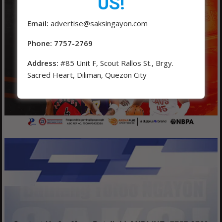
US!
Email:
advertise@saksingayon.com
Phone: 7757-2769
Address:
#85 Unit F, Scout Rallos St., Brgy.
Sacred Heart, Diliman, Quezon City