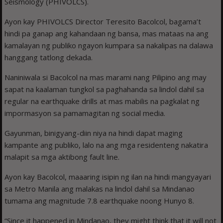
Seismology (PHIVOLCS).
Ayon kay PHIVOLCS Director Teresito Bacolcol, bagama’t
hindi pa ganap ang kahandaan ng bansa, mas mataas na ang
kamalayan ng publiko ngayon kumpara sa nakalipas na dalawa
hanggang tatlong dekada.
Naniniwala si Bacolcol na mas marami nang Pilipino ang may
sapat na kaalaman tungkol sa paghahanda sa lindol dahil sa
regular na earthquake drills at mas mabilis na pagkalat ng
impormasyon sa pamamagitan ng social media.
Gayunman, binigyang-diin niya na hindi dapat maging
kampante ang publiko, lalo na ang mga residenteng nakatira
malapit sa mga aktibong fault line.
Ayon kay Bacolcol, maaaring isipin ng ilan na hindi mangyayari
sa Metro Manila ang malakas na lindol dahil sa Mindanao
tumama ang magnitude 7.8 earthquake noong Hunyo 8.
“Since it happened in Mindanao, they might think that it will not