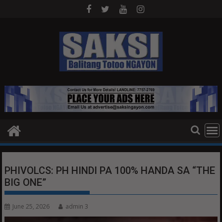
Skip
to
content
PHIVOLCS: PH HINDI PA 100% HANDA SA “THE
BIG ONE”
June 25, 2026
admin 3