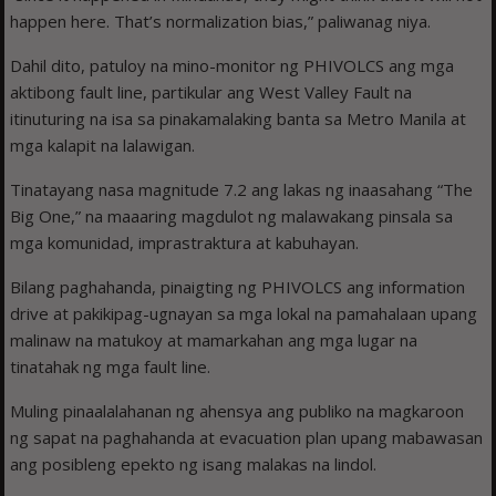
happen here. That’s normalization bias,” paliwanag niya.
Dahil dito, patuloy na mino-monitor ng PHIVOLCS ang mga
aktibong fault line, partikular ang West Valley Fault na
itinuturing na isa sa pinakamalaking banta sa Metro Manila at
mga kalapit na lalawigan.
Tinatayang nasa magnitude 7.2 ang lakas ng inaasahang “The
Big One,” na maaaring magdulot ng malawakang pinsala sa
mga komunidad, imprastraktura at kabuhayan.
Bilang paghahanda, pinaigting ng PHIVOLCS ang information
drive at pakikipag-ugnayan sa mga lokal na pamahalaan upang
malinaw na matukoy at mamarkahan ang mga lugar na
tinatahak ng mga fault line.
Muling pinaalalahanan ng ahensya ang publiko na magkaroon
ng sapat na paghahanda at evacuation plan upang mabawasan
ang posibleng epekto ng isang malakas na lindol.