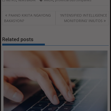
METRO
NEWS BREAK
MMDA
provincial bus companies
Post
PAANO KIKITA NGAYONG
‘INTENSIFIED INTELLIGENCE
navigation
BAKASYON?
MONITORING’ INIUTOS
Related posts