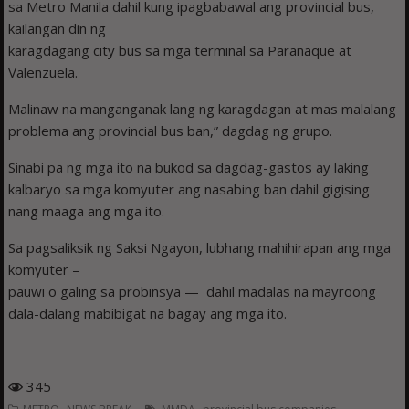
sa Metro Manila dahil kung ipagbabawal ang provincial bus,
kailangan din ng
karagdagang city bus sa mga terminal sa Paranaque at
Valenzuela.
Malinaw na manganganak lang ng karagdagan at mas malalang
problema ang provincial bus ban,” dagdag ng grupo.
Sinabi pa ng mga ito na bukod sa dagdag-gastos ay laking
kalbaryo sa mga komyuter ang nasabing ban dahil gigising
nang maaga ang mga ito.
Sa pagsaliksik ng Saksi Ngayon, lubhang mahihirapan ang mga
komyuter –
pauwi o galing sa probinsya — dahil madalas na mayroong
dala-dalang mabibigat na bagay ang mga ito.
345
,
,