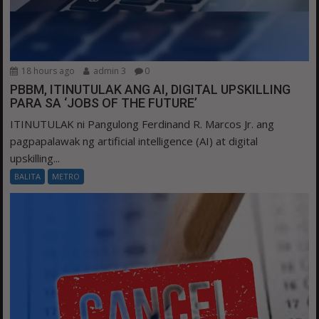
18 hours ago
admin 3
0
PBBM, ITINUTULAK ANG AI, DIGITAL UPSKILLING
PARA SA ‘JOBS OF THE FUTURE’
ITINUTULAK ni Pangulong Ferdinand R. Marcos Jr. ang
pagpapalawak ng artificial intelligence (AI) at digital
upskilling...
BALITA
METRO