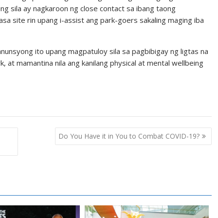
 sila ay nagkaroon ng close contact sa ibang taong
sa site rin upang i-assist ang park-goers sakaling maging iba
unsyong ito upang magpatuloy sila sa pagbibigay ng ligtas na
, at mamantina nila ang kanilang physical at mental wellbeing
Do You Have it in You to Combat COVID-19?