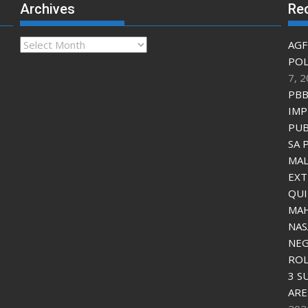
Archives
Re
Archives
AGF
POL
7, 
PBB
IMP
PUB
SA 
MAL
EXT
QU
MAH
NAS
NEG
ROL
3 S
ARE