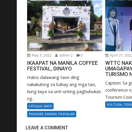
May 3, 2022
admin 2
0
April 21, 202
IKAAPAT NA MANILA COFFEE
WTTC NA
FESTIVAL, DINAYO
UMAGAPAY
TURISMO N
Halos dalawang taon ding
Caption: Sa 
nakakulong sa bahay ang mga tao,
conference n
kung kaya sa unti-unting pagbubukas
Tourism Counc
ng...
KULTURA, TEK
LIFEstyle SAKSI
PAGKAIN, KAINAN, PASYALAN
LEAVE A COMMENT