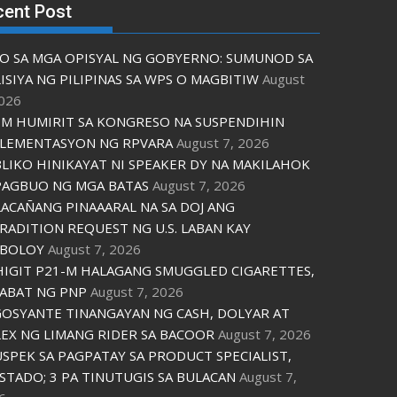
cent Post
O SA MGA OPISYAL NG GOBYERNO: SUMUNOD SA
ISIYA NG PILIPINAS SA WPS O MAGBITIW
August
2026
M HUMIRIT SA KONGRESO NA SUSPENDIHIN
LEMENTASYON NG RPVARA
August 7, 2026
LIKO HINIKAYAT NI SPEAKER DY NA MAKILAHOK
PAGBUO NG MGA BATAS
August 7, 2026
ACAÑANG PINAAARAL NA SA DOJ ANG
RADITION REQUEST NG U.S. LABAN KAY
IBOLOY
August 7, 2026
IGIT P21-M HALAGANG SMUGGLED CIGARETTES,
ABAT NG PNP
August 7, 2026
OSYANTE TINANGAYAN NG CASH, DOLYAR AT
EX NG LIMANG RIDER SA BACOOR
August 7, 2026
USPEK SA PAGPATAY SA PRODUCT SPECIALIST,
STADO; 3 PA TINUTUGIS SA BULACAN
August 7,