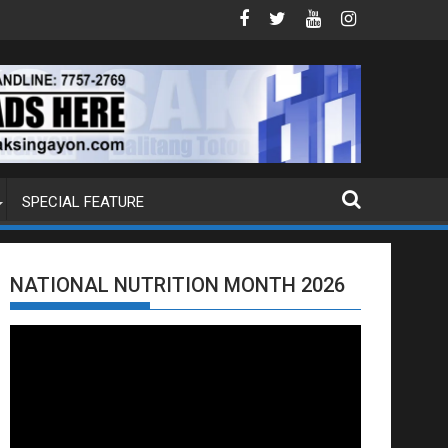
J ANG EXTRADITION REQUEST NG U.S. LABAN KAY QUIBOLOY
MAHIGIT P21-M HALAGANG SMUGGLED CIG
SPECIAL FEATURE
NATIONAL NUTRITION MONTH 2026
Video
Player