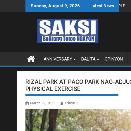
Skip
 SA WPS O MAGBITIW
 KONGRESO NA SUSPENDIHIN IMPLEMENTASYON NG RPVARA
PUBLIKO HINIKAYAT NI S
Sunday, August 9, 2026
Latest News
to
content
ANNIVERSARY
BALITA
OPINYON
RIZAL PARK AT PACO PARK NAG-ADJU
PHYSICAL EXERCISE
March 19, 2021
admin 2