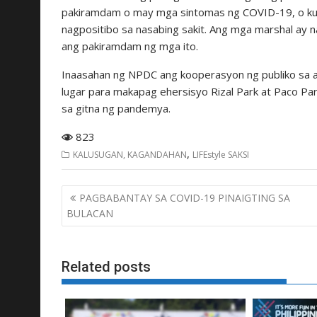
pakiramdam o may mga sintomas ng COVID-19, o kung
nagpositibo sa nasabing sakit. Ang mga marshal ay na
ang pakiramdam ng mga ito.
Inaasahan ng NPDC ang kooperasyon ng publiko sa an
lugar para makapag ehersisyo Rizal Park at Paco Park
sa gitna ng pandemya.
823
,
KALUSUGAN, KAGANDAHAN
LIFEstyle SAKSI
Post
PAGBABANTAY SA COVID-19 PINAIGTING SA
navigation
BULACAN
Related posts