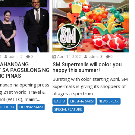
2
admin 2
0
April 14, 2022
admin 3
0
KAHANDANG
SM Supermalls will color you
 SA PAGSULONG NG
happy this summer!
G PINAS
Bursting with color starting April, SM
ginanap na opening press
Supermalls is giving its shoppers of
g 21st World Travel &
all ages a spectrum...
il (WTTC), mainit...
BALITA
LIFEstyle SAKSI
NEWS BREAK
NOLOHIYA
LIFEstyle SAKSI
SPECIAL FEATURE