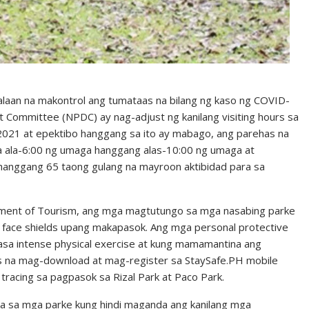
alaan na makontrol ang tumataas na bilang ng kaso ng COVID-
 Committee (NPDC) ay nag-adjust ng kanilang visiting hours sa
, 2021 at epektibo hanggang sa ito ay mabago, ang parehas na
ula ala-6:00 ng umaga hanggang alas-10:00 ng umaga at
anggang 65 taong gulang na mayroon aktibidad para sa
tment of Tourism, ang mga magtutungo sa mga nasabing parke
t face shields upang makapasok. Ang mga personal protective
nasa intense physical exercise at kung mamamantina ang
ers na mag-download at mag-register sa StaySafe.PH mobile
tracing sa pagpasok sa Rizal Park at Paco Park.
a sa mga parke kung hindi maganda ang kanilang mga