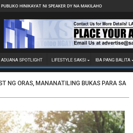
PEAKER DY NA MAKILAHOK SA PAGBUO NG MGA BATAS
MALACAÑANG PINAAARAL NA SA DO
ADUANA SPOTLIGHT
LIFESTYLE SAKSI
IBA PANG BALITA
ST NG ORAS, MANANATILING BUKAS PARA SA