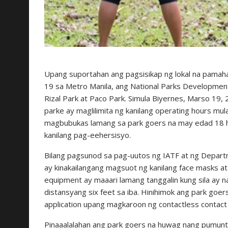
Upang suportahan ang pagsisikap ng lokal na pamah
19 sa Metro Manila, ang National Parks Development
Rizal Park at Paco Park. Simula Biyernes, Marso 19
parke ay maglilimita ng kanilang operating hours m
magbubukas lamang sa park goers na may edad 18 h
kanilang pag-eehersisyo.
Bilang pagsunod sa pag-uutos ng IATF at ng Depar
ay kinakailangang magsuot ng kanilang face masks a
equipment ay maaari lamang tanggalin kung sila ay 
distansyang six feet sa iba. Hinihimok ang park go
application upang magkaroon ng contactless contact 
Pinaaalalahan ang park goers na huwag nang pumunt