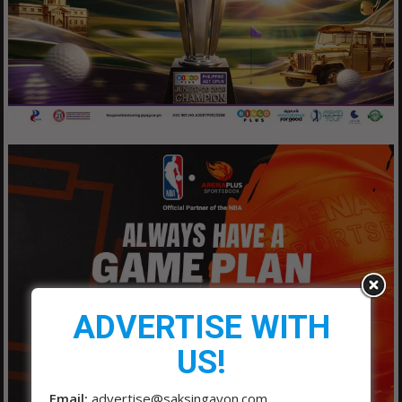
ADVERTISE WITH
US!
Email:
advertise@saksingayon.com