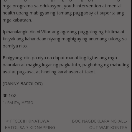
mga programa sa edukasyon, youth intervention at mental
health upang mabigyan ng tamang paggabay at suporta ang
mga kabataan.
Ipinanalangin din ni Villar ang agarang paggaling ng biktima at
tiniyak ang kahandaan niyang magbigay ng anumang tulong sa
pamilya nito.
Binigyang-diin pa niya na dapat manatiling ligtas ang mga
paaralan at maging lugar ng pagkatuto, paghubog ng mabuting
asal at pag-asa, at hindi ng karahasan at takot.
(DANNY BACOLOD)
162
,
BALITA
METRO
Post
FFCCCII IKINATUWA
BOC NAGDEKLARA NG ‘ALL-
navigation
HATOL SA 7 KIDNAPPING
OUT WAR’ KONTRA