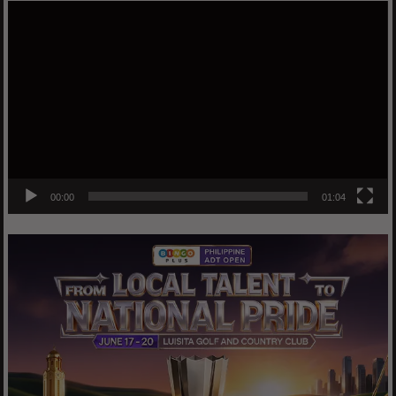
Video
Player
00:00
01:04