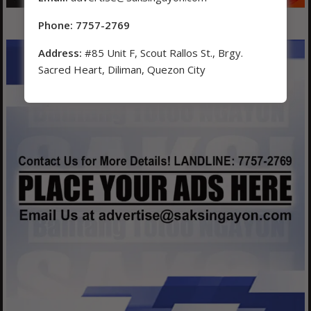
Phone: 7757-2769
Address:
#85 Unit F, Scout Rallos St., Brgy.
Sacred Heart, Diliman, Quezon City